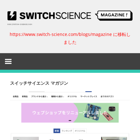
コ
ン
テ
ン
https://www.switch-science.com/blogs/magazine に移転し
ス
ツ
ました
へ
イ
ス
キ
ッ
ッ
プ
チ
スイッチサイエンス マガジン
サ
イ
エ