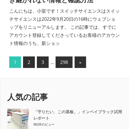
き継がれない情報と確認方法
こんにちは、小室です！スイッチサイエンスはスイッ
チサイエンスは2022年9月20日の16時にウェブショ
ップをリニューアルします。 この記事では、すでに
アカウント登録してくださっているお客様のアカウン
ト情報のうち、新ショッ
投
次
1
2
3
…
298
»
の
稿
記
の
事
ペ
人気の記事
ー
「守りたい、この基板。」インペイブラック試用
ジ
レポート
882件のビュー
送