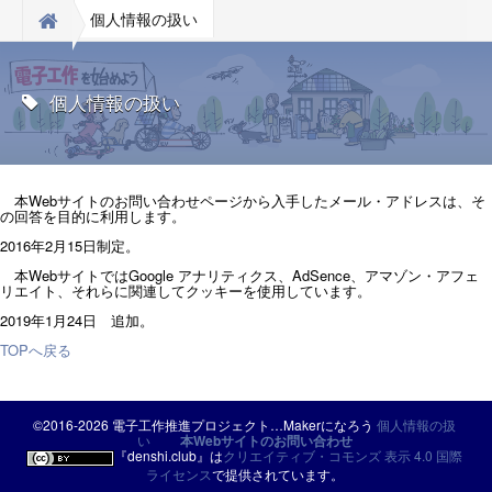
個人情報の扱い
個人情報の扱い
本Webサイトのお問い合わせページから入手したメール・アドレスは、そ
の回答を目的に利用します。
2016年2月15日制定。
本WebサイトではGoogle アナリティクス、AdSence、アマゾン・アフェ
リエイト、それらに関連してクッキーを使用しています。
2019年1月24日 追加。
TOPへ戻る
©2016-2026 電子工作推進プロジェクト…Makerになろう
個人情報の扱
い
本Webサイトのお問い合わせ
『
denshi.club
』は
クリエイティブ・コモンズ 表示 4.0 国際
ライセンス
で提供されています。