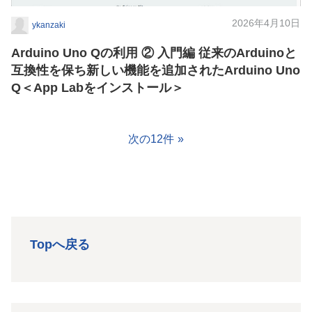
2026年4月10日
ykanzaki
Arduino Uno Qの利用 ② 入門編 従来のArduinoと
互換性を保ち新しい機能を追加されたArduino Uno
Q＜App Labをインストール＞
次の12件
Topへ戻る