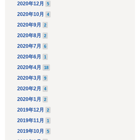
2020年12月
5
2020年10月
4
2020年9月
2
2020年8月
2
2020年7月
6
2020年6月
1
2020年4月
18
2020年3月
9
2020年2月
4
2020年1月
2
2019年12月
2
2019年11月
1
2019年10月
5