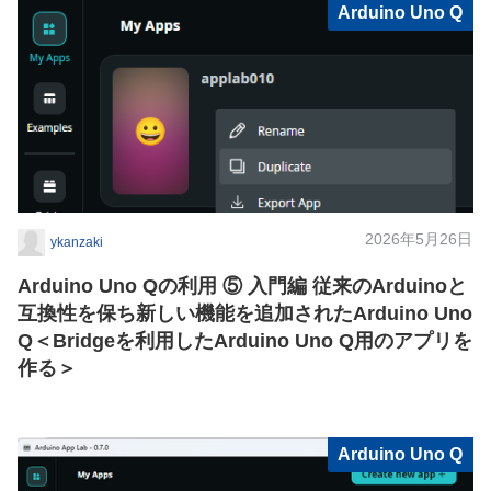
Arduino Uno Q
2026年5月26日
ykanzaki
Arduino Uno Qの利用 ⑤ 入門編 従来のArduinoと
互換性を保ち新しい機能を追加されたArduino Uno
Q＜Bridgeを利用したArduino Uno Q用のアプリを
作る＞
Arduino Uno Q