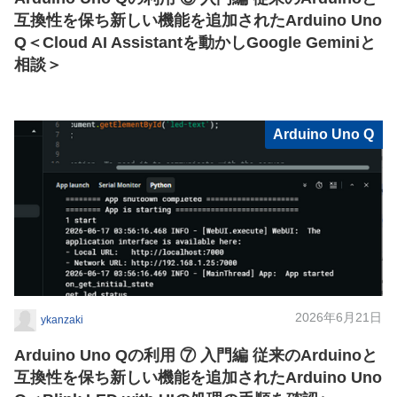
互換性を保ち新しい機能を追加されたArduino Uno
Q＜Cloud AI Assistantを動かしGoogle Geminiと
相談＞
Arduino Uno Q
2026年6月21日
ykanzaki
Arduino Uno Qの利用 ⑦ 入門編 従来のArduinoと
互換性を保ち新しい機能を追加されたArduino Uno