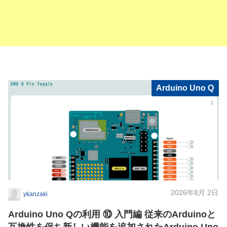
Arduino Uno Q
2026年8月 2日
ykanzaki
Arduino Uno Qの利用 ⑩ 入門編 従来のArduinoと