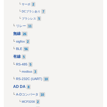
2
サーボ
7
DCブラシあり
5
ブラシレス
リレー
11
無線
26
sigfox
2
BLE
56
有線
5
RS-485
5
3
modbus
RS-232C (UART)
10
AD DA
8
A-Dコンバータ
10
2
MCP3208