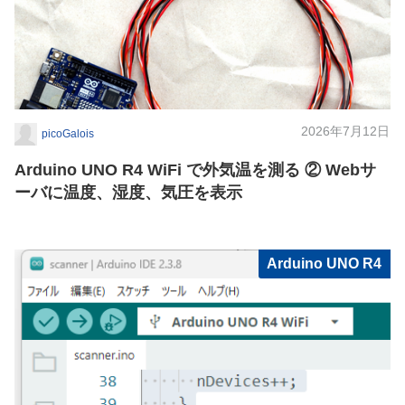
2026年7月12日
picoGalois
Arduino UNO R4 WiFi で外気温を測る ② Webサ
ーバに温度、湿度、気圧を表示
Arduino UNO R4