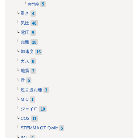
5
赤外線
重さ
4
気圧
48
電圧
9
距離
18
加速度
16
ガス
8
地震
3
音
5
超音波距離
3
MIC
1
ジャイロ
10
CO2
11
STEMMA QT Qwiic
5
IMU
4