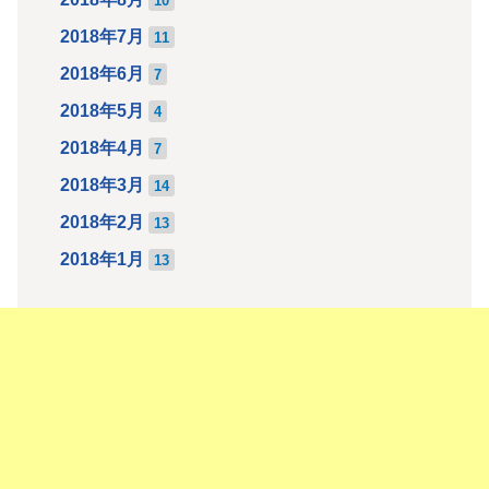
10
2018年7月
11
2018年6月
7
2018年5月
4
2018年4月
7
2018年3月
14
2018年2月
13
2018年1月
13