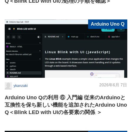
Q＜Blink LED with UIの処理の手順を確認＞
Arduino Uno Q
2026年6月 7日
ykanzaki
Arduino Uno Qの利用 ⑥ 入門編 従来のArduinoと
互換性を保ち新しい機能を追加されたArduino Uno
Q＜Blink LED with UIの各要素の関係 ＞