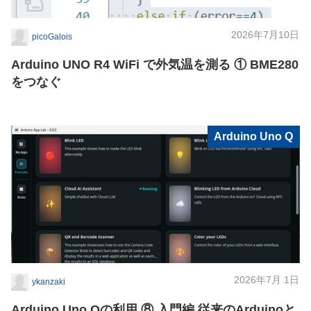
2026年7月10日
picoGalois
Arduino UNO R4 WiFi で外気温を測る ① BME280
をつなぐ
Arduino Uno Q
2026年7月 1日
ykanzaki
Arduino Uno Qの利用 ⑧ 入門編 従来のArduinoと