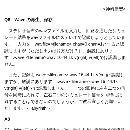
<神崎康宏>
Q8 Wave の再生、保存
ステレオ音声のwavファイルを入力し、回路を通したシミュ
レート結果をwavファイルにステレオで記録しようとしていま
す。 入力を wavfile=<filename> chan=0 chan=1とすると認
識しますが（ただし出力は片方だけ？）、解説にありま
す .wave <filename>.wav 16 44.1k v(right) v(left)では認識しま
せん。
また、記録も.wave <filename>.wav 16 44.1k v(out)は認識し
ますが、解説にあります .wave <filename>.wav 16 44.1k
v(right) v(left)では認識しません。 一つの回路に左右二つの信
号を同時に入れて、左右二つのシミュレート信号を同時に記
録することはできないのでしょうか。ご教示宜しくお願いい
たします。＜labyrinth＞
A8