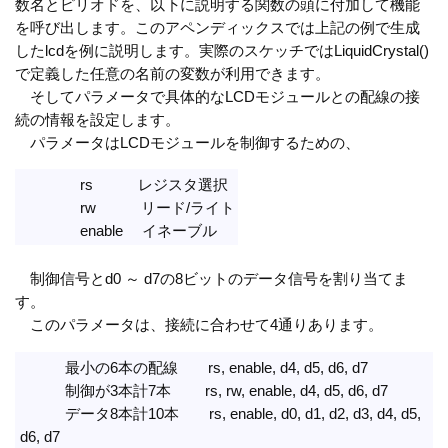
数名とピリオドを、以下に説明する関数の頭に付加して機能
を呼び出します。このアペンディックスでは上記の例で生成
したlcdを例に説明します。実際のスケッチではLiquidCrystal()
で定義した任意の名前の変数が利用できます。
そしてパラメータで具体的なLCDモジュールとの配線の接
続の情報を設定します。
パラメータはLCDモジュールを制御するための、
rs レジスタ選択
rw リード/ライト
enable イネーブル
制御信号とd0 ～ d7の8ビットのデータ信号を割り当てま
す。
このパラメータは、接続に合わせて4通りあります。
最小の6本の配線 rs, enable, d4, d5, d6, d7
制御が3本計7本 rs, rw, enable, d4, d5, d6, d7
データ8本計10本 rs, enable, d0, d1, d2, d3, d4, d5,
d6, d7