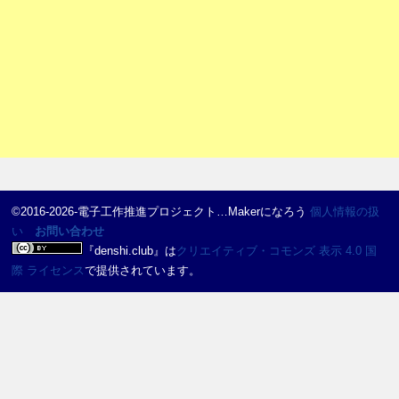
©2016-2026-電子工作推進プロジェクト…Makerになろう
個人情報の扱
い
お問い合わせ
『
denshi.club
』は
クリエイティブ・コモンズ 表示 4.0 国
際 ライセンス
で提供されています。