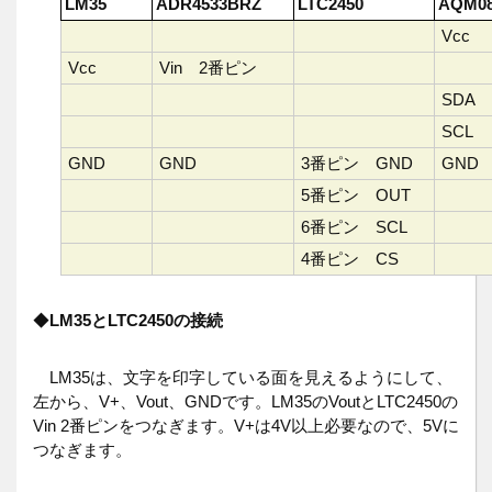
LM35
ADR4533BRZ
LTC2450
AQM08
Vcc
Vcc
Vin 2番ピン
SDA
SCL
GND
GND
3番ピン GND
GND
5番ピン OUT
6番ピン SCL
4番ピン CS
◆
LM35とLTC2450の接続
LM35は、文字を印字している面を見えるようにして、
左から、V+、Vout、GNDです。LM35のVoutとLTC2450の
Vin 2番ピンをつなぎます。V+は4V以上必要なので、5Vに
つなぎます。