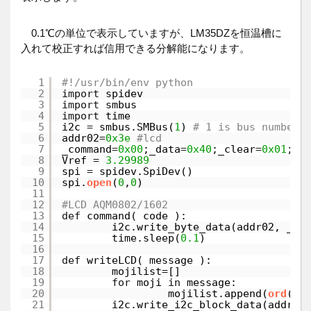
0.1℃の単位で表示していますが、LM35DZを恒温槽に
入れて校正すれば信用できる分解能になります。
1
#!/usr/bin/env python
2
import
spidev
3
import
smbus
4
import
time
5
i2c 
=
smbus.SMBus(
1
) 
# 1 is bus number
6
addr02
=
0x3e
#lcd
7
_command
=
0x00
;_data
=
0x40
;_clear
=
0x01
;_h
8
Vref 
=
3.29989
9
spi 
=
spidev.SpiDev()
10
spi.
open
(
0
,
0
)
11
12
#LCD AQM0802/1602
13
def
command( code ):
14
i2c.write_byte_data(addr02, _co
15
time.sleep(
0.1
)
16
17
def
writeLCD( message ):
18
mojilist
=
[]
19
for
moji 
in
message:
20
mojilist.append(
ord
(mo
21
i2c.write_i2c_block_data(addr02