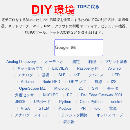
TOPに戻る
電子工作をするMakerたちの生活環境を快適にするために PCの利用方法、周辺機
器、ネットワーク、Wi-Fi、NAS、クラウドの利用 オーディオ、ビジュアル機器、
料理のツール、キットの製作などを取り上げます。
Analog Discovery
オーディオ
測定
料理
プリント基板
キット組み立て
LabVIEW
Raspberry Pi
Volumio
アナログ
基礎
BLE
IoT
デバイス
LED
Arduino
Node-RED
OPアンプ
無線
I2S
OpenScope MZ
Micro:bit
I2C
SPI
モータ
角度センサ
NUCLEO
PC
Dell Edge Gateway 3001
J5005
UPボード
Python
CircuitPython
socket
VISA
STEM
Modbus
PR
toio
電源
アナログ・スイッチ
トランジスタ回路
オシロスコープ
表示器