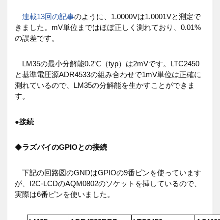
連載13回の記事
のように、1.0000Vは1.0001Vと測定で
きました。mV単位まではほぼ正しく測れており、0.01%
の誤差です。
LM35の最小分解能0.2℃（typ）は2mVです。LTC2450
と基準電圧源ADR4533の組み合わせで1mV単位は正確に
測れているので、LM35の分解能を生かすことができま
す。
●
接続
◆
ラズパイのGPIOとの接続
下記の回路図のGNDはGPIOの9番ピンを使っています
が、I2C-LCDのAQM0802のソケットを挿しているので、
実際は6番ピンを使いました。