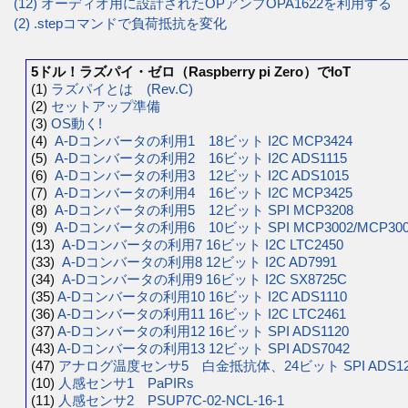
(12) オーディオ用に設計されたOPアンプOPA1622を利用する
(2) .stepコマンドで負荷抵抗を変化
5ドル！ラズパイ・ゼロ（Raspberry pi Zero）でIoT
(1)
ラズパイとは (Rev.C)
(2)
セットアップ準備
(3)
OS動く!
(4)
A-Dコンバータの利用1 18ビット I2C MCP3424
(5)
A-Dコンバータの利用2 16ビット I2C ADS1115
(6)
A-Dコンバータの利用3 12ビット I2C ADS1015
(7)
A-Dコンバータの利用4 16ビット I2C MCP3425
(8)
A-Dコンバータの利用5 12ビット SPI MCP3208
(9)
A-Dコンバータの利用6 10ビット SPI MCP3002/MCP300
(13)
A-Dコンバータの利用7 16ビット I2C LTC2450
(33)
A-Dコンバータの利用8 12ビット I2C AD7991
(34)
A-Dコンバータの利用9 16ビット I2C SX8725C
(35)
A-Dコンバータの利用10 16ビット I2C ADS1110
(36)
A-Dコンバータの利用11 16ビット I2C LTC2461
(37)
A-Dコンバータの利用12 16ビット SPI ADS1120
(43)
A-Dコンバータの利用13 12ビット SPI ADS7042
(47)
アナログ温度センサ5 白金抵抗体、24ビット SPI ADS12
(10)
人感センサ1 PaPIRs
(11)
人感センサ2 PSUP7C-02-NCL-16-1