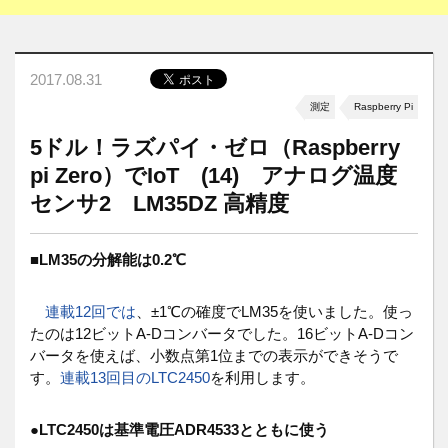
2017.08.31
測定
Raspberry Pi
5ドル！ラズパイ・ゼロ（Raspberry
pi Zero）でIoT (14) アナログ温度
センサ2 LM35DZ 高精度
■
LM35の分解能は0.2℃
連載12回では
、±1℃の確度でLM35を使いました。使っ
たのは12ビットA-Dコンバータでした。16ビットA-Dコン
バータを使えば、小数点第1位までの表示ができそうで
す。
連載13回目のLTC2450
を利用します。
●
LTC2450は基準電圧ADR4533とともに使う