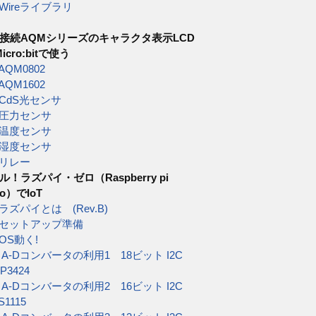
Wireライブラリ
2C接続AQMシリーズのキャラクタ表示LCD
icro:bitで使う
AQM0802
AQM1602
CdS光センサ
圧力センサ
温度センサ
湿度センサ
リレー
ル！ラズパイ・ゼロ（Raspberry pi
ro）でIoT
ラズパイとは (Rev.B)
セットアップ準備
OS動く!
)
A-Dコンバータの利用1 18ビット I2C
P3424
)
A-Dコンバータの利用2 16ビット I2C
S1115