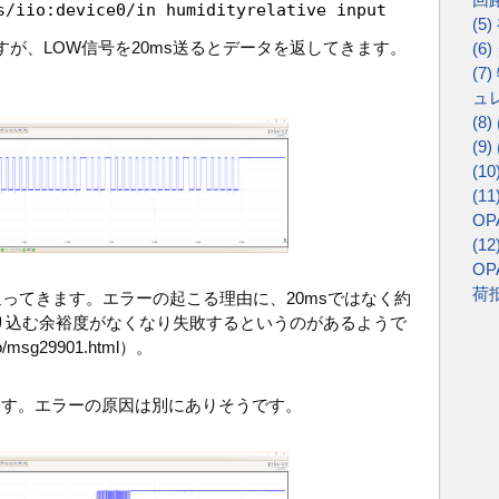
s
/
iio:device0
/
in_humidityrelative_input
(
が、LOW信号を20ms送るとデータを返してきます。
(
(
ュ
(
(
(
(
OP
(
OP
荷
ってきます。エラーの起こる理由に、20msではなく約
取り込む余裕度がなくなり失敗するというのがあるようで
-iio/msg29901.html）。
ます。エラーの原因は別にありそうです。