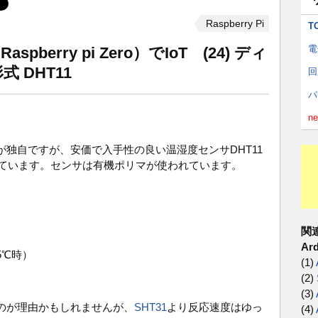
Raspberry Pi
T
電
erry pi Zero）でIoT (24) ディ
 DHT11
回
パ
n
独自ですが、安価で入手性の良い温湿度センサDHT11
似ています。センサは有機ポリマが使われています。
関
Ar
5℃時）
(1)
(2)
(3)
のが理由かもしれませんが、
SHT31
より反応速度はゆっ
(4)