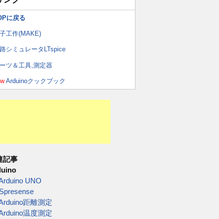
OPに戻る
子工作(MAKE)
路シミュレータLTspice
ーツ＆工具,測定器
ew
Arduinoクックブック
連記事
duino
Arduino UNO
Spresense
Arduino距離測定
Arduino温度測定