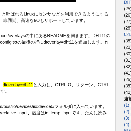
DH
(25
o）と呼ばれるLinuxにセンサなどを利用できるようにする
(26
み、非同期、高速なI/Oもサポートしています。
(27
(28
02
/overlaysの中にあるREADMEを開きます。DHT11の
(38
fig.txtの最後の行にdtoverlay=dht11を追加します。作
(29
(30
(31
(32
(41
(25
、
dtoverlay=dht11
と入力し、CTRL-O、リターン、CTRL-
(39
ます。
(40
連載
(1
/iio/devices/iio:device0/フォルダに入っています。
(2)
lative_input、温度はin_temp_inputです。たんに読み
(3
(
回