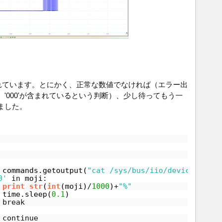
されています。とにかく、正常な数値でなければ（エラー出
'000'が含まれているという判断）、少し待ってもう一
ました。
commands.getoutput(
"cat /sys/bus/iio/devices/iio:
0'
in
moji: 
print
str
(
int
(moji)
/
1000
)
+
"%"
time.sleep(
0.1
)
break
continue