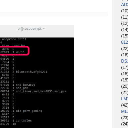
AD
(10
(11
(12
(14
(15
81
(22
(16
DS
(17
(18
(19
(20
(21
LM
(42
ML
(23
(24