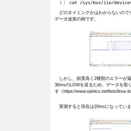
1
cat 
/
sys
/
bus
/
iio
/
device
どのタイミングかはわからないのです
データ波形の例です。
しかし、頻度高く2種類のエラーが返
30msのLOWを送るため、データを
す（https://www.spinics.net/lists/linux
実測すると現在は20msになってい