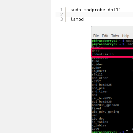
1
sudo modprobe dht11
2
3
lsmod