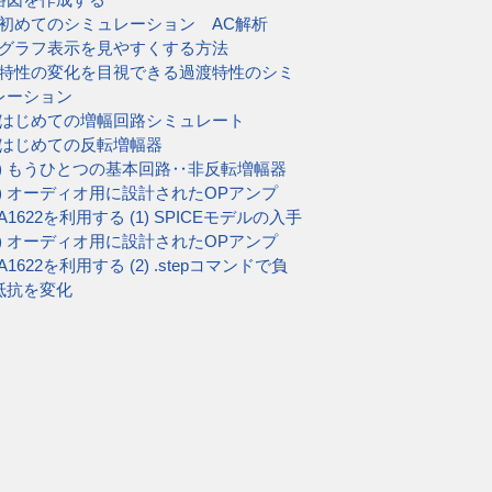
5) 初めてのシミュレーション AC解析
6) グラフ表示を見やすくする方法
7) 特性の変化を目視できる過渡特性のシミ
レーション
8) はじめての増幅回路シミュレート
9) はじめての反転増幅器
10) もうひとつの基本回路‥非反転増幅器
11) オーディオ用に設計されたOPアンプ
A1622を利用する (1) SPICEモデルの入手
12) オーディオ用に設計されたOPアンプ
A1622を利用する (2) .stepコマンドで負
抵抗を変化