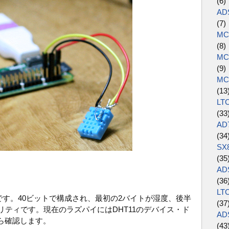
(6
AD
(7
MC
(8
MC
(9
MC
(1
LT
(3
AD
(3
SX
(35
AD
(36
LT
方式です。40ビットで構成され、最初の2バイトが湿度、後半
(37
リティです。現在のラズパイにはDHT11のデバイス・ド
AD
ら確認します。
(43