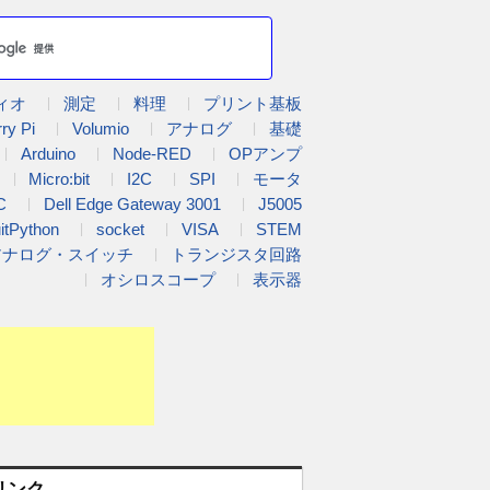
ィオ
測定
料理
プリント基板
ry Pi
Volumio
アナログ
基礎
Arduino
Node-RED
OPアンプ
Micro:bit
I2C
SPI
モータ
C
Dell Edge Gateway 3001
J5005
uitPython
socket
VISA
STEM
アナログ・スイッチ
トランジスタ回路
オシロスコープ
表示器
リンク