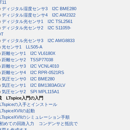
T11
)
ディジタル湿度センサ3 I2C BME280
)
ディジタル湿度センサ4 I2C AM2322
)
ディジタル光センサ1 I2C TSL2561
)
ディジタル光センサ2 I2C S11059-
DT
)
ディジタル光センサ3 I2C AMG8833
)
光センサ1 LLS05-A
)
距離センサ1 I2C VL6180X
)
距離センサ2 TSSP77038
)
距離センサ3 I2C VCNL4010
)
距離センサ4 I2C RPR-0521RS
)
気圧センサ0 I2C BME280
)
気圧センサ1 I2C BM1383AGLV
)
気圧センサ2 SPI MPL115A1
 LTspice入門の入門
) LTspiceの入手とインストール
 LTspiceXVIIの起動
) LTspiceXVIIのシミュレーション手順
4) 初めての回路入力 コンデンサと抵抗で
路図を作成する