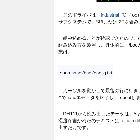
このドライバは、
Industrial I/O
（io
サブシステムで、SPIまたはI2Cを含
組み込めることが確認できたので、/boot
組み込み方を参照し、具体的に、/boot/con
業は、
sudo nano /boot/config.txt
カーソルを動かして最後の行に行き
Xでnanoエディタを終了し、rebootし
DHT11から読み出したデータは、/sys/bus
湿度が書かれたのテキストはin_humidityre
出すだけです。