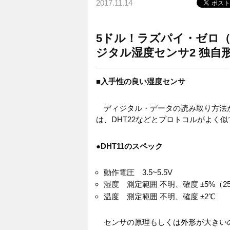
2017.11.14
5ドル！ラズパイ・ゼロ（Raspb
ジタル湿度センサ2 独自形式
■
入手性の良い湿度センサ
ディジタル・データの読み取り方法が
は、DHT22などとプロトコルがよく
●
DHT11のスペック
動作電圧 3.5~5.5V
湿度 測定範囲 不明、確度 ±5%（2
温度 測定範囲 不明、確度 ±2℃
センサの原理もしくは外形が大きい