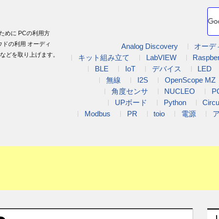
ために PCの利用方
ウドの利用 オーディ
Analog Discovery
オーデ
などを取り上げます。
キット組み立て
LabVIEW
Raspber
BLE
IoT
デバイス
LED
無線
I2S
OpenScope MZ
角度センサ
NUCLEO
P
UPボード
Python
Circ
Modbus
PR
toio
電源