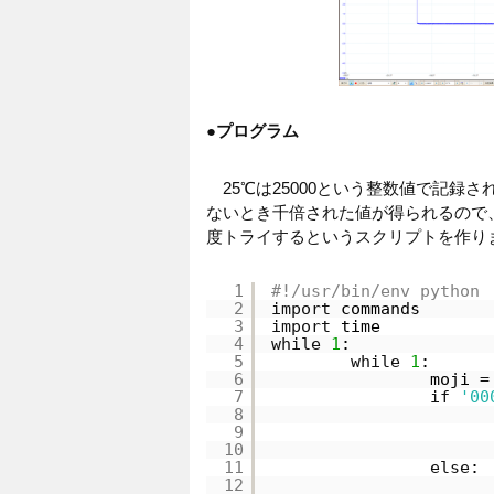
●
プログラム
25℃は25000という整数値で記録
ないとき千倍された値が得られるので、
度トライするというスクリプトを作り
1
#!/usr/bin/env python
2
import
commands
3
import
time
4
while
1
:
5
while
1
:
6
moji 
=
7
if
'00
8
9
10
11
else
:
12