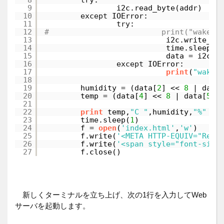
8
try
:
9
i2c.read_byte(addr)
10
except
IOError:
11
try
:
12
#                         print("wakeup
13
i2c.write_i2
14
time.sleep(
0
15
data 
=
i2c.r
16
except
IOError:
17
print
(
"wakeu
18
19
humidity 
=
(data[
2
] << 
8
| data
20
temp 
=
(data[
4
] << 
8
| data[
5
])
21
22
print
temp,
"C "
,humidity,
"%"
23
time.sleep(
1
) 
24
f 
=
open
(
'index.html'
,
'w'
)
25
f.write(
'<META HTTP-EQUIV="Refr
26
f.write(
'<span style="font-size
27
f.close()
新しくターミナルを立ち上げ、次の1行を入力してWeb
サーバを起動します。