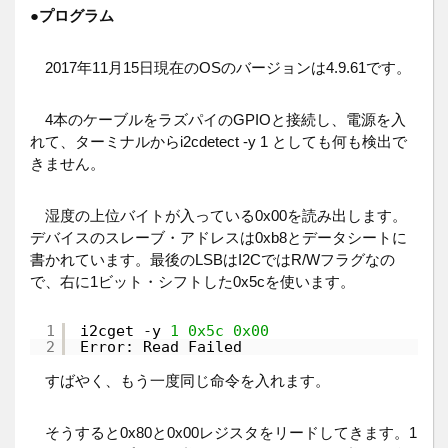
●
プログラム
2017年11月15日現在のOSのバージョンは4.9.61です。
4本のケーブルをラズパイのGPIOと接続し、電源を入
れて、ターミナルからi2cdetect -y 1 としても何も検出で
きません。
湿度の上位バイトが入っている0x00を読み出します。
デバイスのスレーブ・アドレスは0xb8とデータシートに
書かれています。最後のLSBはI2CではR/Wフラグなの
で、右に1ビット・シフトした0x5cを使います。
1
i2cget 
-
y 
1
0x5c
0x00
2
Error: Read Failed
すばやく、もう一度同じ命令を入れます。
そうすると0x80と0x00レジスタをリードしてきます。1