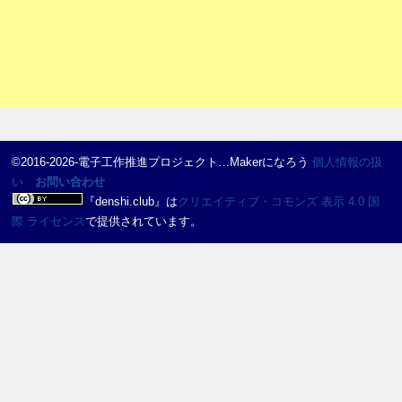
©2016-2026-電子工作推進プロジェクト…Makerになろう
個人情報の扱
い
お問い合わせ
『
denshi.club
』は
クリエイティブ・コモンズ 表示 4.0 国
際 ライセンス
で提供されています。