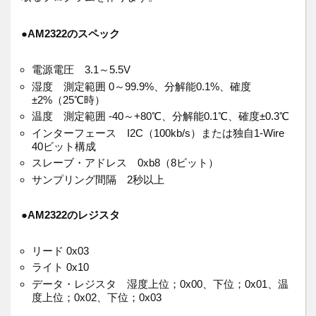
●
AM2322のスペック
電源電圧 3.1～5.5V
湿度 測定範囲 0～99.9%、分解能0.1%、確度
±2%（25℃時）
温度 測定範囲 -40～+80℃、分解能0.1℃、確度±0.3℃
インターフェース I2C（100kb/s）または独自1-Wire
40ビット構成
スレーブ・アドレス 0xb8（8ビット）
サンプリング間隔 2秒以上
●
AM2322のレジスタ
リード 0x03
ライト 0x10
データ・レジスタ 湿度上位；0x00、下位；0x01、温
度上位；0x02、下位；0x03