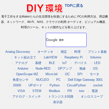
TOPに戻る
電子工作をするMakerたちの生活環境を快適にするために PCの利用方法、周辺機
器、ネットワーク、Wi-Fi、NAS、クラウドの利用 オーディオ、ビジュアル機器、
料理のツール、キットの製作などを取り上げます。
Analog Discovery
オーディオ
測定
料理
プリント基板
キット組み立て
LabVIEW
Raspberry Pi
Volumio
アナログ
基礎
BLE
IoT
デバイス
LED
Arduino
Node-RED
OPアンプ
無線
I2S
OpenScope MZ
Micro:bit
I2C
SPI
モータ
角度センサ
NUCLEO
PC
Dell Edge Gateway 3001
J5005
UPボード
Python
CircuitPython
socket
VISA
STEM
Modbus
PR
toio
電源
アナログ・スイッチ
トランジスタ回路
オシロスコープ
表示器