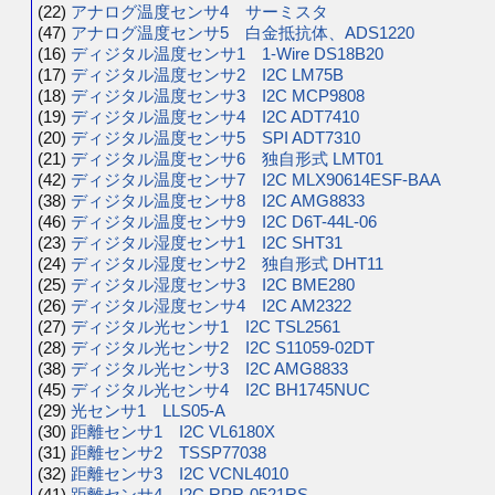
(22)
アナログ温度センサ4 サーミスタ
(47)
アナログ温度センサ5 白金抵抗体、ADS1220
(16)
ディジタル温度センサ1 1-Wire DS18B20
(17)
ディジタル温度センサ2 I2C LM75B
(18)
ディジタル温度センサ3 I2C MCP9808
(19)
ディジタル温度センサ4 I2C ADT7410
(20)
ディジタル温度センサ5 SPI ADT7310
(21)
ディジタル温度センサ6 独自形式 LMT01
(42)
ディジタル温度センサ7 I2C MLX90614ESF-BAA
(38)
ディジタル温度センサ8 I2C AMG8833
(46)
ディジタル温度センサ9 I2C D6T-44L-06
(23)
ディジタル湿度センサ1 I2C SHT31
(24)
ディジタル湿度センサ2 独自形式 DHT11
(25)
ディジタル湿度センサ3 I2C BME280
(26)
ディジタル湿度センサ4 I2C AM2322
(27)
ディジタル光センサ1 I2C TSL2561
(28)
ディジタル光センサ2 I2C S11059-02DT
(38)
ディジタル光センサ3 I2C AMG8833
(45)
ディジタル光センサ4 I2C BH1745NUC
(29)
光センサ1 LLS05-A
(30)
距離センサ1 I2C VL6180X
(31)
距離センサ2 TSSP77038
(32)
距離センサ3 I2C VCNL4010
(41)
距離センサ4 I2C RPR-0521RS