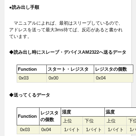
●
読み出し手順
マニュアルによれば、最初はスリープしているので、
アドレスを送って最大3ms待てば、反応があると書かれ
ています。
◆
読み出し時にスレーブ・デバイスAM2322へ送るデータ
Function
スタート・レジスタ
レジスタの個数
0x03
0x00
0x04
◆
送ってくるデータ
湿度
温度
レジスタ
Function
の個数
上位
下位
上位
下
0x03
0x04
1バイト
1バイト
1バイト
1