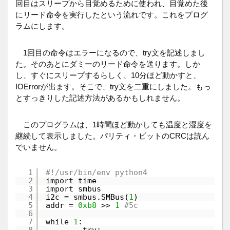
回目はスリープから目覚めるために使われ、目覚めた後
にリード命令を実行したという流れです。これをプログ
ラムにします。
1回目の命令はエラーになるので、try文を記述しまし
た。そのあとにダミーのリード命令を送ります。しか
し、すぐにスリープするらしく、10分ほど動かすと、
IOErrorが出ます。そこで、try文を二重にしました。もっ
とすっきりした記述方法があるかもしれません。
このプログラムは、1時間ほど動かしても温度と湿度を
継続して表示しました。パリティ・ビットのCRCは読ん
でいません。
1
#!/usr/bin/env python4
2
import
time
3
import
smbus
4
i2c 
=
smbus.SMBus(
1
)
5
addr 
=
0xb8
>> 
1
#5c
6
7
while
1
: