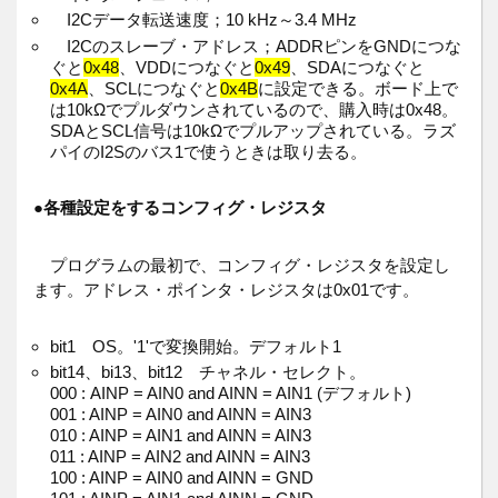
I2Cデータ転送速度；10 kHz～3.4 MHz
I2Cのスレーブ・アドレス；ADDRピンをGNDにつな
ぐと
0x48
、VDDにつなぐと
0x49
、SDAにつなぐと
0x4A
、SCLにつなぐと
0x4B
に設定できる。ボード上で
は10kΩでプルダウンされているので、購入時は0x48。
SDAとSCL信号は10kΩでプルアップされている。ラズ
パイのI2Sのバス1で使うときは取り去る。
●
各種設定をするコンフィグ・レジスタ
プログラムの最初で、コンフィグ・レジスタを設定し
ます。アドレス・ポインタ・レジスタは0x01です。
bit1 OS。'1'で変換開始。デフォルト1
bit14、bi13、bit12 チャネル・セレクト。
000 : AINP = AIN0 and AINN = AIN1 (デフォルト)
001 : AINP = AIN0 and AINN = AIN3
010 : AINP = AIN1 and AINN = AIN3
011 : AINP = AIN2 and AINN = AIN3
100 : AINP = AIN0 and AINN = GND