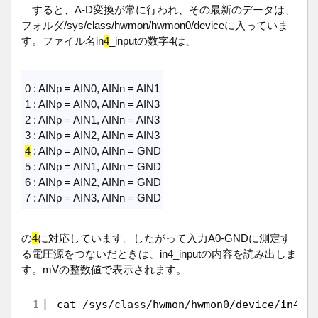
すると、A-D変換が常に行われ、その最新のデータは、
フォルダ/sys/class/hwmon/hwmon0/deviceに入っていま
す。ファイル名in
4
_inputの数字4は、
0
: AINp = AIN0, AINn = AIN1
1 : AINp = AIN0, AINn = AIN3
2 : AINp = AIN1, AINn = AIN3
3 : AINp = AIN2, AINn = AIN3
4
: AINp = AIN0, AINn = GND
5 : AINp = AIN1, AINn = GND
6 : AINp = AIN2, AINn = GND
7 : AINp = AIN3, AINn = GND
の
4
に対応しています。したがって入力A0-GNDに測定す
る電圧源をつないだときは、in4_inputの内容を読み出しま
す。mVの整数値で表示されます。
1
cat 
/
sys
/
class
/
hwmon
/
hwmon0
/
device
/
in4_i