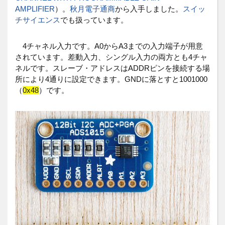
AMPLIFIER
）。
秋月電子通商
から入手しました。
スイッ
チサイエンス
でも扱っています。
4チャネル入力です。A0からA3までの入力端子が用意
されています。差動入力、シングル入力の両方とも4チャ
ネルです。スレーブ・アドレスはADDRピンを接続する場
所により4通りに設定できます。GNDに落とすと1001000
（
0x48
）です。