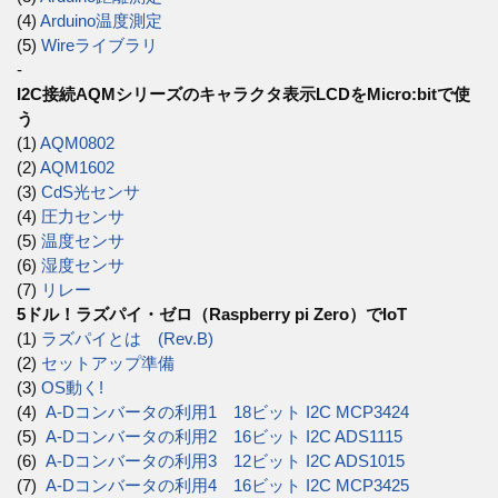
(4)
Arduino温度測定
(5)
Wireライブラリ
-
I2C接続AQMシリーズのキャラクタ表示LCDをMicro:bitで使
う
(1)
AQM0802
(2)
AQM1602
(3)
CdS光センサ
(4)
圧力センサ
(5)
温度センサ
(6)
湿度センサ
(7)
リレー
5ドル！ラズパイ・ゼロ（Raspberry pi Zero）でIoT
(1)
ラズパイとは (Rev.B)
(2)
セットアップ準備
(3)
OS動く!
(4)
A-Dコンバータの利用1 18ビット I2C MCP3424
(5)
A-Dコンバータの利用2 16ビット I2C ADS1115
(6)
A-Dコンバータの利用3 12ビット I2C ADS1015
(7)
A-Dコンバータの利用4 16ビット I2C MCP3425