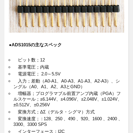
●
ADS1015の主なスペック
ビット数；12
基準電圧；内蔵
電源電圧； 2.0～5.5V
入力；差動（A0-A1、A0-A3、A1-A3、A2-A3）、シ
ングル（A0、A1、A2、A3とGND）
増幅器；プログラマブル前置アンプ内蔵（PGA）フ
ルスケール；±6.144V、±4.096V、±2.048V、±1.024V、
±0.512V、±0.256V
変換方式；ΔΣ（デルタ・シグマ）方式
変換速度； : 128、250 、490 、920、1600 、2400 、
3300、3300 SPS
インターフェース；I2C