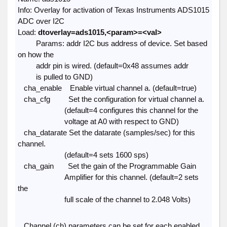
Info: Overlay for activation of Texas Instruments ADS1015
ADC over I2C
Load:
dtoverlay=ads1015,<param>=<val>
Params: addr I2C bus address of device. Set based
on how the
addr pin is wired. (default=0x48 assumes addr
is pulled to GND)
cha_enable Enable virtual channel a. (default=true)
cha_cfg Set the configuration for virtual channel a.
(default=4 configures this channel for the
voltage at A0 with respect to GND)
cha_datarate Set the datarate (samples/sec) for this
channel.
(default=4 sets 1600 sps)
cha_gain Set the gain of the Programmable Gain
Amplifier for this channel. (default=2 sets
the
full scale of the channel to 2.048 Volts)
Channel (ch) parameters can be set for each enabled