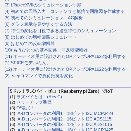
(3) LTspiceXVIIのシミュレーション手順
(4) 初めての回路入力 コンデンサと抵抗で回路図を作成する
(5) 初めてのシミュレーション AC解析
(6) グラフ表示を見やすくする方法
(7) 特性の変化を目視できる過渡特性のシミュレーション
(8) はじめての増幅回路シミュレート
(9) はじめての反転増幅器
(10) もうひとつの基本回路‥非反転増幅器
(11) オーディオ用に設計されたOPアンプOPA1622を利用する
(1) SPICEモデルの入手
(12) オーディオ用に設計されたOPアンプOPA1622を利用する
(2) .stepコマンドで負荷抵抗を変化
5ドル！ラズパイ・ゼロ（Raspberry pi Zero）でIoT
(1)
ラズパイとは (Rev.C)
(2)
セットアップ準備
(3)
OS動く!
(4)
A-Dコンバータの利用1 18ビット I2C MCP3424
(5)
A-Dコンバータの利用2 16ビット I2C ADS1115
(6)
A-Dコンバータの利用3 12ビット I2C ADS1015
(7)
A-Dコンバータの利用4 16ビット I2C MCP3425