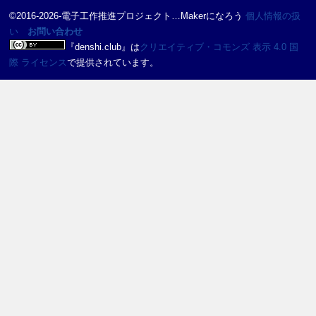
©2016-2026-電子工作推進プロジェクト…Makerになろう
個人情報の扱
い
お問い合わせ
『
denshi.club
』は
クリエイティブ・コモンズ 表示 4.0 国
際 ライセンス
で提供されています。