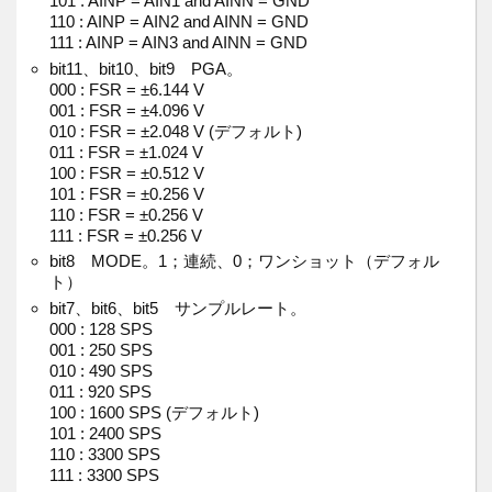
101 : AINP = AIN1 and AINN = GND
110 : AINP = AIN2 and AINN = GND
111 : AINP = AIN3 and AINN = GND
bit11、bit10、bit9 PGA。
000 : FSR = ±6.144 V
001 : FSR = ±4.096 V
010 : FSR = ±2.048 V (デフォルト)
011 : FSR = ±1.024 V
100 : FSR = ±0.512 V
101 : FSR = ±0.256 V
110 : FSR = ±0.256 V
111 : FSR = ±0.256 V
bit8 MODE。1；連続、0；ワンショット（デフォル
ト）
bit7、bit6、bit5 サンプルレート。
000 : 128 SPS
001 : 250 SPS
010 : 490 SPS
011 : 920 SPS
100 : 1600 SPS (デフォルト)
101 : 2400 SPS
110 : 3300 SPS
111 : 3300 SPS