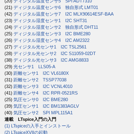
(20)
ディジタル温度センサ5 SPI ADT7310
(21)
ディジタル温度センサ6 独自形式 LMT01
(42)
ディジタル温度センサ7 I2C MLX90614ESF-BAA
(23)
ディジタル湿度センサ1 I2C SHT31
(24)
ディジタル湿度センサ2 独自形式 DHT11
(25)
ディジタル湿度センサ3 I2C BME280
(26)
ディジタル湿度センサ4 I2C AM2322
(27)
ディジタル光センサ1 I2C TSL2561
(28)
ディジタル光センサ2 I2C S11059-02DT
(38)
ディジタル光センサ3 I2C AMG8833
(29)
光センサ1 LLS05-A
(30)
距離センサ1 I2C VL6180X
(31)
距離センサ2 TSSP77038
(32)
距離センサ3 I2C VCNL4010
(41)
距離センサ4 I2C RPR-0521RS
(25)
気圧センサ0 I2C BME280
(39)
気圧センサ1 I2C BM1383AGLV
(40)
気圧センサ2 SPI MPL115A1
連載 LTspice入門の入門
(1) LTspiceの入手とインストール
(2) LTspiceXVIIの起動