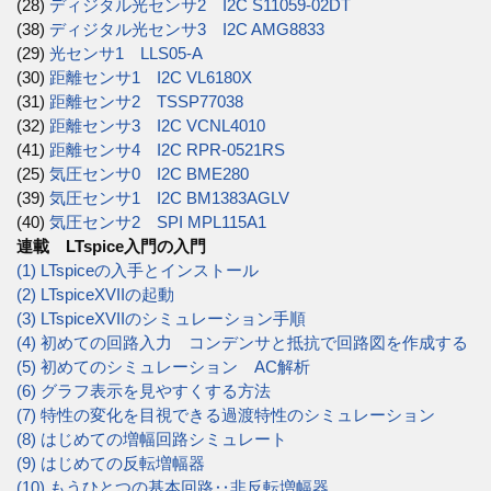
(28)
ディジタル光センサ2 I2C S11059-02DT
(38)
ディジタル光センサ3 I2C AMG8833
(29)
光センサ1 LLS05-A
(30)
距離センサ1 I2C VL6180X
(31)
距離センサ2 TSSP77038
(32)
距離センサ3 I2C VCNL4010
(41)
距離センサ4 I2C RPR-0521RS
(25)
気圧センサ0 I2C BME280
(39)
気圧センサ1 I2C BM1383AGLV
(40)
気圧センサ2 SPI MPL115A1
連載 LTspice入門の入門
(1) LTspiceの入手とインストール
(2) LTspiceXVIIの起動
(3) LTspiceXVIIのシミュレーション手順
(4) 初めての回路入力 コンデンサと抵抗で回路図を作成する
(5) 初めてのシミュレーション AC解析
(6) グラフ表示を見やすくする方法
(7) 特性の変化を目視できる過渡特性のシミュレーション
(8) はじめての増幅回路シミュレート
(9) はじめての反転増幅器
(10) もうひとつの基本回路‥非反転増幅器