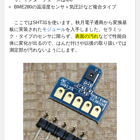
BME280の温湿度センサ＋気圧計など複合タイプ
ここではSHT31を使います。秋月電子通商から変換基
板に実装された
モジュール
を入手しました。セラミッ
ク・タイプのセンサに限らず、
表面の汚れ
などで性能自
体に変化が出るので、はんだ付けや以後の取り扱いでは
測定部が汚れないようにします。