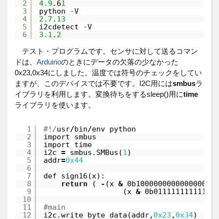
2
4.9
.6
1
3
python 
-
V
4
2.7
.
13
5
i2cdetect 
-
V
6
3.1
.
2
テスト・プログラムです。センサに対して送るコマン
ドは、
Arduino
のときにデータの欠落の少なかった
0x23,0x34にしました。温度では符号のチェックをしてい
ますが、このデバイスでは不要です。I2C用には
smbus
ラ
イブラリを利用します。変換待ちをするsleep()用に
time
ライブラリを使います。
1
#!/
usr
/
bin
/
env python
2
import smbus
3
import time
4
i2c 
=
smbus.SMBus(
1
)
5
addr
=
0x44
6
7
def sign16(x):
8
return
( 
-
(x 
&
0b1000000000000000) 
9
(x 
&
0b01111111111111
10
11
#main
12
i2c.write_byte_data(addr,
0x23
,
0x34
)