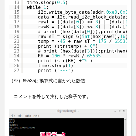
13
time.sleep(
0.5
)
14
while
1
:
15
i2c.write_byte_data(addr,
0xe0
,
0x0
)
16
data 
=
i2c.read_i2c_block_data(addr
17
rawT 
=
((data[
0
]) << 
8
) 
|
(data[
1
])
18
rawR 
=
((data[
3
]) << 
8
) 
|
(data[
4
])
19
# 
print (hex(data[
0
]));print(hex(da
20
raw_sT 
=
sign16(
int
(hex(rawT),
16
))
21
temp 
=
-
45
+
raw_sT 
*
175
/
65535
22
print (str(temp) 
+
"C"
)
23
# 
print (hex(data[
3
]));print(hex(da
24
RH 
=
100
*
rawR 
/
65535
25
print (str(RH) 
+
"%"
)
26
time.sleep(
1
)
27
print (
"---"
)
（※）65535は換算式に書かれた数値
コメントを外して実行した様子です。