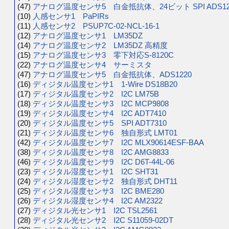
(47)
アナログ温度センサ5 白金抵抗体、24ビット SPI ADS12
(10)
人感センサ1 PaPIRs
(11)
人感センサ2 PSUP7C-02-NCL-16-1
(12)
アナログ温度センサ1 LM35DZ
(14)
アナログ温度センサ2 LM35DZ 高精度
(15)
アナログ温度センサ3 零下対応S-8120C
(22)
アナログ温度センサ4 サーミスタ
(47)
アナログ温度センサ5 白金抵抗体、ADS1220
(16)
ディジタル温度センサ1 1-Wire DS18B20
(17)
ディジタル温度センサ2 I2C LM75B
(18)
ディジタル温度センサ3 I2C MCP9808
(19)
ディジタル温度センサ4 I2C ADT7410
(20)
ディジタル温度センサ5 SPI ADT7310
(21)
ディジタル温度センサ6 独自形式 LMT01
(42)
ディジタル温度センサ7 I2C MLX90614ESF-BAA
(38)
ディジタル温度センサ8 I2C AMG8833
(46)
ディジタル温度センサ9 I2C D6T-44L-06
(23)
ディジタル湿度センサ1 I2C SHT31
(24)
ディジタル湿度センサ2 独自形式 DHT11
(25)
ディジタル湿度センサ3 I2C BME280
(26)
ディジタル湿度センサ4 I2C AM2322
(27)
ディジタル光センサ1 I2C TSL2561
(28)
ディジタル光センサ2 I2C S11059-02DT