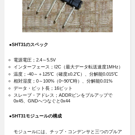
●
SHT31のスペック
電源電圧；2.4～5.5V
インターフェース；I2C（最大データ転送速度1MHz）
温度；-40～＋125℃（確度±0.2℃）、分解能0.015℃
相対湿度；0～100%（0~90℃時）、分解能0.01%
データ・ビット長；16ビット
スレーブ・アドレス；ADDRピンをプルアップで
0x45、GNDへつなぐと0x44
●
SHT31モジュールの構成
モジュールには、チップ・コンデンサと三つのプルア