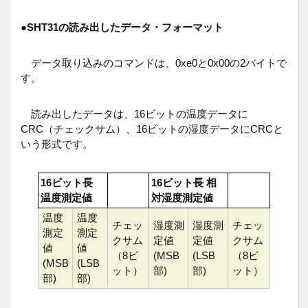
●
SHT31の読み出したデータ・フォーマット
データ取り込みのコマンドは、0xe0と0x00の2バイトで
す。
読み出したデータは、16ビットの温度データに
CRC（チェックサム）、16ビットの湿度データにCRCと
いう形式です。
16ビット長
16ビット長 相
温度測定値
対湿度測定値
温度
温度
チェッ
湿度測
湿度測
チェッ
測定
測定
クサム
定値
定値
クサム
値
値
（8ビ
(MSB
(LSB
（8ビ
(MSB
(LSB
ット）
部)
部)
ット）
部)
部)