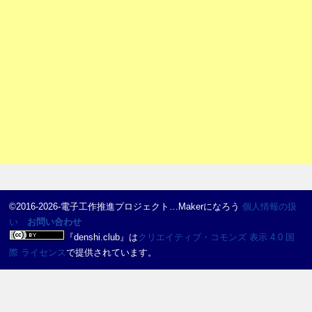
©2016-2026-電子工作推進プロジェクト…Makerになろう
個人情報の扱
い
お問い合わせ
『
denshi.club
』は
クリエイティブ・コモンズ 表示 4.0 国
際 ライセンス
で提供されています。