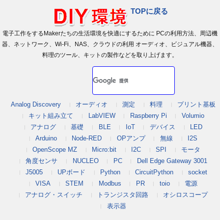
TOPに戻る
電子工作をするMakerたちの生活環境を快適にするために PCの利用方法、周辺機
器、ネットワーク、Wi-Fi、NAS、クラウドの利用 オーディオ、ビジュアル機器、
料理のツール、キットの製作などを取り上げます。
Analog Discovery
オーディオ
測定
料理
プリント基板
キット組み立て
LabVIEW
Raspberry Pi
Volumio
アナログ
基礎
BLE
IoT
デバイス
LED
Arduino
Node-RED
OPアンプ
無線
I2S
OpenScope MZ
Micro:bit
I2C
SPI
モータ
角度センサ
NUCLEO
PC
Dell Edge Gateway 3001
J5005
UPボード
Python
CircuitPython
socket
VISA
STEM
Modbus
PR
toio
電源
アナログ・スイッチ
トランジスタ回路
オシロスコープ
表示器