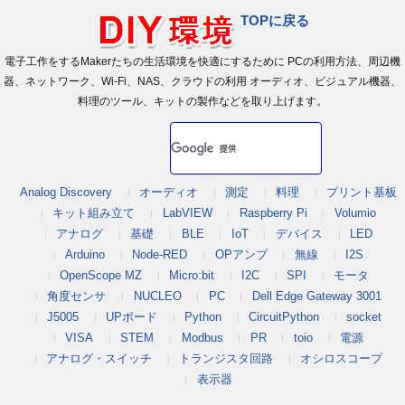
TOPに戻る
電子工作をするMakerたちの生活環境を快適にするために PCの利用方法、周辺機
器、ネットワーク、Wi-Fi、NAS、クラウドの利用 オーディオ、ビジュアル機器、
料理のツール、キットの製作などを取り上げます。
Analog Discovery
オーディオ
測定
料理
プリント基板
キット組み立て
LabVIEW
Raspberry Pi
Volumio
アナログ
基礎
BLE
IoT
デバイス
LED
Arduino
Node-RED
OPアンプ
無線
I2S
OpenScope MZ
Micro:bit
I2C
SPI
モータ
角度センサ
NUCLEO
PC
Dell Edge Gateway 3001
J5005
UPボード
Python
CircuitPython
socket
VISA
STEM
Modbus
PR
toio
電源
アナログ・スイッチ
トランジスタ回路
オシロスコープ
表示器