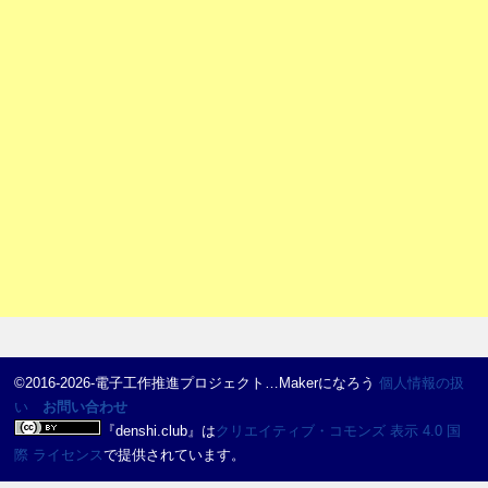
©2016-2026-電子工作推進プロジェクト…Makerになろう
個人情報の扱
い
お問い合わせ
『
denshi.club
』は
クリエイティブ・コモンズ 表示 4.0 国
際 ライセンス
で提供されています。