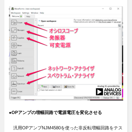
●
OPアンプの増幅回路で電源電圧を変化させる
汎用OPアンプNJM4580を使った非反転増幅回路をテス