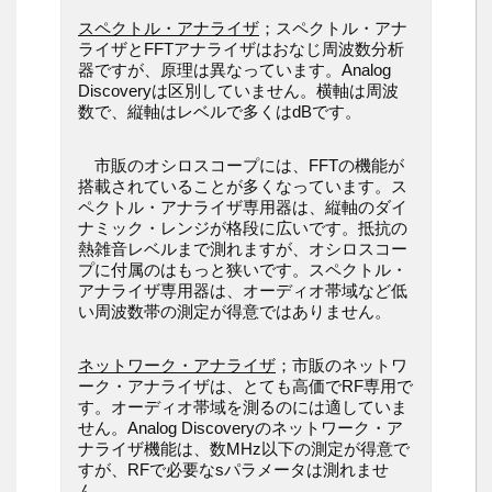
スペクトル・アナライザ
；スペクトル・アナ
ライザとFFTアナライザはおなじ周波数分析
器ですが、原理は異なっています。Analog
Discoveryは区別していません。横軸は周波
数で、縦軸はレベルで多くはdBです。
市販のオシロスコープには、FFTの機能が
搭載されていることが多くなっています。ス
ペクトル・アナライザ専用器は、縦軸のダイ
ナミック・レンジが格段に広いです。抵抗の
熱雑音レベルまで測れますが、オシロスコー
プに付属のはもっと狭いです。スペクトル・
アナライザ専用器は、オーディオ帯域など低
い周波数帯の測定が得意ではありません。
ネットワーク・アナライザ
；市販のネットワ
ーク・アナライザは、とても高価でRF専用で
す。オーディオ帯域を測るのには適していま
せん。Analog Discoveryのネットワーク・ア
ナライザ機能は、数MHz以下の測定が得意で
すが、RFで必要なsパラメータは測れませ
ん。