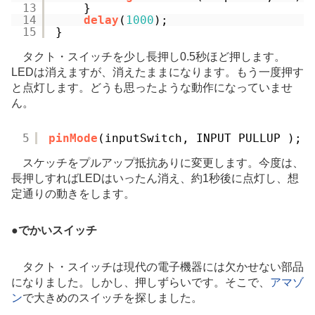
13
}
14
delay
(
1000
);
15
}
タクト・スイッチを少し長押し0.5秒ほど押します。
LEDは消えますが、消えたままになります。もう一度押す
と点灯します。どうも思ったような動作になっていませ
ん。
5
pinMode
(inputSwitch, INPUT_PULLUP );
スケッチをプルアップ抵抗ありに変更します。今度は、
長押しすればLEDはいったん消え、約1秒後に点灯し、想
定通りの動きをします。
●
でかいスイッチ
タクト・スイッチは現代の電子機器には欠かせない部品
になりました。しかし、押しずらいです。そこで、
アマゾ
ン
で大きめのスイッチを探しました。