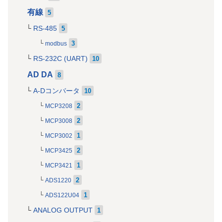
有線
5
RS-485
5
3
modbus
RS-232C (UART)
10
AD DA
8
A-Dコンバータ
10
2
MCP3208
2
MCP3008
1
MCP3002
2
MCP3425
1
MCP3421
2
ADS1220
1
ADS122U04
ANALOG OUTPUT
1