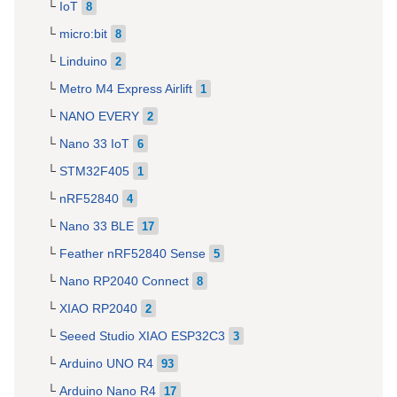
IoT
8
micro:bit
8
Linduino
2
Metro M4 Express Airlift
1
NANO EVERY
2
Nano 33 IoT
6
STM32F405
1
nRF52840
4
Nano 33 BLE
17
Feather nRF52840 Sense
5
Nano RP2040 Connect
8
XIAO RP2040
2
Seeed Studio XIAO ESP32C3
3
Arduino UNO R4
93
Arduino Nano R4
17