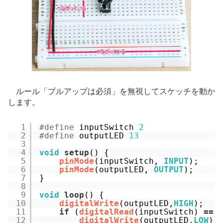
ルール「プルアップは必須」を無視してスケッチを動か
します。
1
#define
inputSwitch 
2
2
#define
outputLED 
13
3
4
void
setup
() {
5
pinMode
(inputSwitch, 
INPUT
);
6
pinMode
(outputLED, 
OUTPUT
);
7
}
8
9
void
loop
() {
10
digitalWrite
(outputLED,
HIGH
);
11
if
(
digitalRead
(inputSwitch) 
=
=
12
digitalWrite
(outputLED,
LOW
);