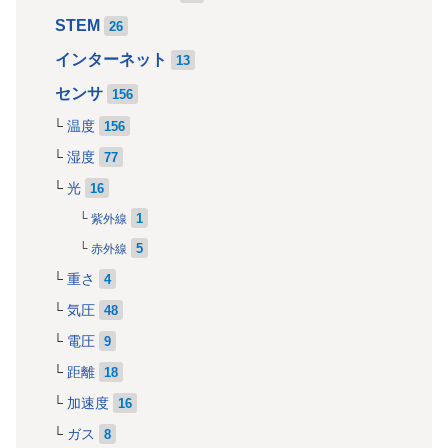
STEM
26
インターネット
13
センサ
156
温度
156
湿度
77
光
16
1
紫外線
5
赤外線
重さ
4
気圧
48
電圧
9
距離
18
加速度
16
ガス
8