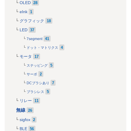
OLED
28
eInk
1
グラフィック
18
LED
37
41
7segment
4
ドット・マトリクス
モータ
17
5
ステッピング
2
サーボ
7
DCブラシあり
5
ブラシレス
リレー
11
無線
26
sigfox
2
BLE
56