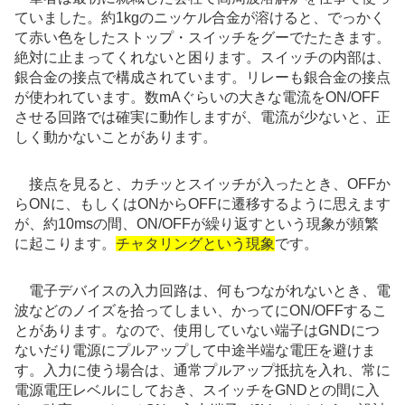
ていました。約1kgのニッケル合金が溶けると、でっかく
て赤い色をしたストップ・スイッチをグーでたたきます。
絶対に止まってくれないと困ります。スイッチの内部は、
銀合金の接点で構成されています。リレーも銀合金の接点
が使われています。数mAぐらいの大きな電流をON/OFF
させる回路では確実に動作しますが、電流が少ないと、正
しく動かないことがあります。
接点を見ると、カチッとスイッチが入ったとき、OFFか
らONに、もしくはONからOFFに遷移するように思えます
が、約10msの間、ON/OFFが繰り返すという現象が頻繁
に起こります。
チャタリングという現象
です。
電子デバイスの入力回路は、何もつながれないとき、電
波などのノイズを拾ってしまい、かってにON/OFFするこ
とがあります。なので、使用していない端子はGNDにつ
ないだり電源にプルアップして中途半端な電圧を避けま
す。入力に使う場合は、通常プルアップ抵抗を入れ、常に
電源電圧レベルにしておき、スイッチをGNDとの間に入