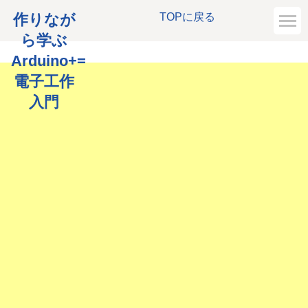
作りなが
TOPに戻る
ら学ぶ
Arduino+=
電子工作
入門