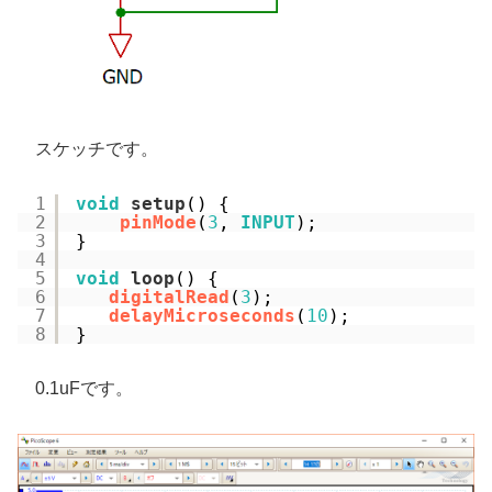
スケッチです。
1
void
setup
() {
2
pinMode
(
3
, 
INPUT
);
3
}
4
5
void
loop
() {
6
digitalRead
(
3
); 
7
delayMicroseconds
(
10
);
8
}
0.1uFです。