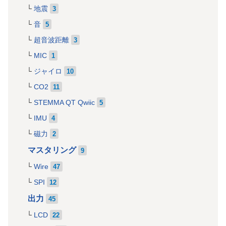
地震
3
音
5
超音波距離
3
MIC
1
ジャイロ
10
CO2
11
STEMMA QT Qwiic
5
IMU
4
磁力
2
マスタリング
9
Wire
47
SPI
12
出力
45
LCD
22