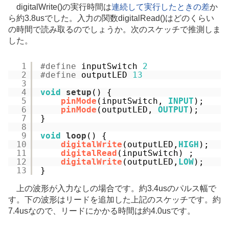
digitalWrite()の実行時間は
連続して実行したときの差
か
ら約3.8usでした。入力の関数digitalRead()はどのくらい
の時間で読み取るのでしょうか。次のスケッチで推測しま
した。
1
#define
inputSwitch 
2
2
#define
outputLED 
13
3
4
void
setup
() {
5
pinMode
(inputSwitch, 
INPUT
);
6
pinMode
(outputLED, 
OUTPUT
);
7
}
8
9
void
loop
() {
10
digitalWrite
(outputLED,
HIGH
);
11
digitalRead
(inputSwitch) ;
12
digitalWrite
(outputLED,
LOW
);
13
}
上の波形が入力なしの場合です。約3.4usのパルス幅で
す。下の波形はリードを追加した上記のスケッチです。約
7.4usなので、リードにかかる時間は約4.0usです。