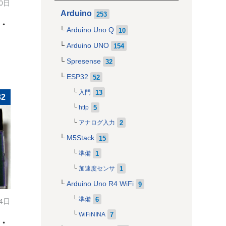
10日
Arduino
253
・
Arduino Uno Q
10
Arduino UNO
154
Spresense
32
ESP32
52
13
入門
32
5
http
2
アナログ入力
M5Stack
15
1
準備
1
加速度センサ
Arduino Uno R4 WiFi
9
6
準備
14日
7
WiFiNINA
・