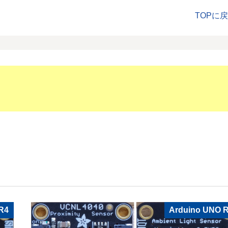
TOPに
R4
Arduino UNO 