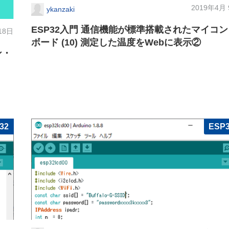
2019年4月
ykanzaki
ESP32入門 通信機能が標準搭載されたマイコン
18日
ボード (10) 測定した温度をWebに表示②
ン・
32
ESP