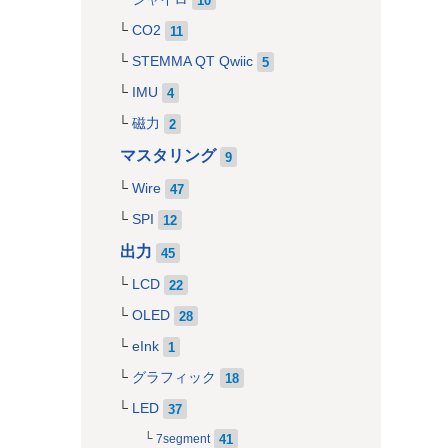
CO2
11
STEMMA QT Qwiic
5
IMU
4
磁力
2
マスタリング
9
Wire
47
SPI
12
出力
45
LCD
22
OLED
28
eInk
1
グラフィック
18
LED
37
41
7segment