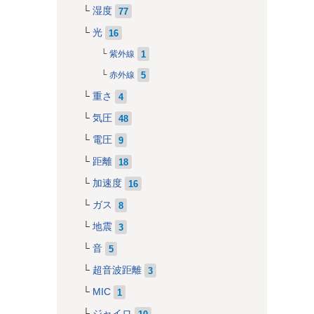
湿度
77
光
16
1
紫外線
5
赤外線
重さ
4
気圧
48
電圧
9
距離
18
加速度
16
ガス
8
地震
3
音
5
超音波距離
3
MIC
1
ジャイロ
10