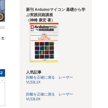
新刊 Arduinoマイコン 基礎から学
ぶ実践回路講座
（神崎 康宏 著）
15日
フェ
人気記事
32
距離を正確に測る レーザー
VL53L1X
距離を正確に測る レーザー
VL53L0X