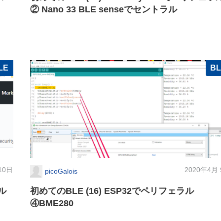
② Nano 33 BLE senseでセントラル
LE
B
10日
2020年4月
picoGalois
ラル
初めてのBLE (16) ESP32でペリフェラル
④BME280