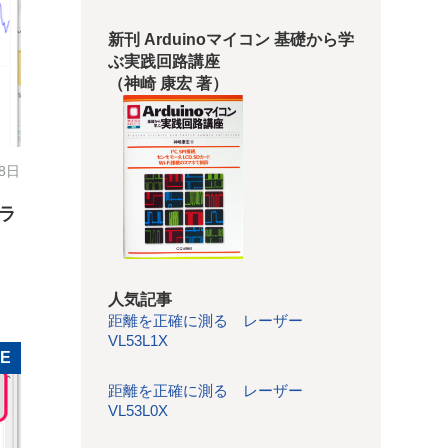
新刊 Arduinoマイコン 基礎から学
ぶ実践回路講座
（神崎 康宏 著）
28日
ェラ
人気記事
距離を正確に測る レーザー
VL53L1X
LE
距離を正確に測る レーザー
VL53L0X