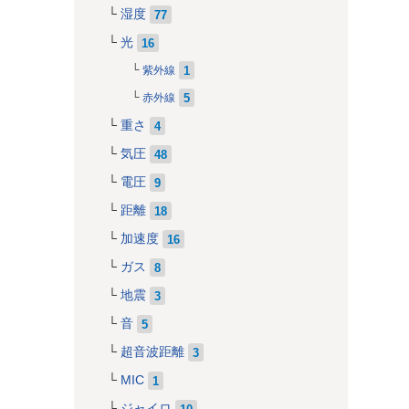
湿度
77
光
16
1
紫外線
5
赤外線
重さ
4
気圧
48
電圧
9
距離
18
加速度
16
ガス
8
地震
3
音
5
超音波距離
3
MIC
1
ジャイロ
10