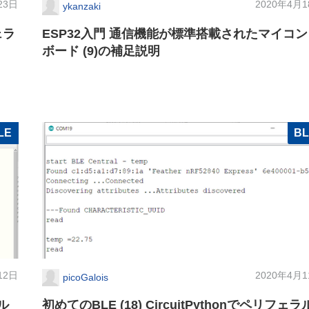
23日
2020年4月
ykanzaki
ェラ
ESP32入門 通信機能が標準搭載されたマイコン
ボード (9)の補足説明
LE
B
12日
2020年4月
picoGalois
ラル
初めてのBLE (18) CircuitPythonでペリフェラ