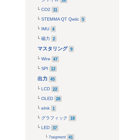
CO2
11
STEMMA QT Qwiic
5
IMU
4
磁力
2
マスタリング
9
Wire
47
SPI
12
出力
45
LCD
22
OLED
28
eInk
1
グラフィック
18
LED
37
41
7segment