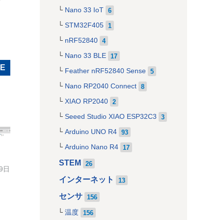
Nano 33 IoT
6
STM32F405
1
nRF52840
4
Nano 33 BLE
17
LE
Feather nRF52840 Sense
5
Nano RP2040 Connect
8
XIAO RP2040
2
Seeed Studio XIAO ESP32C3
3
Arduino UNO R4
93
Arduino Nano R4
17
STEM
26
 9日
インターネット
13
センサ
156
温度
156