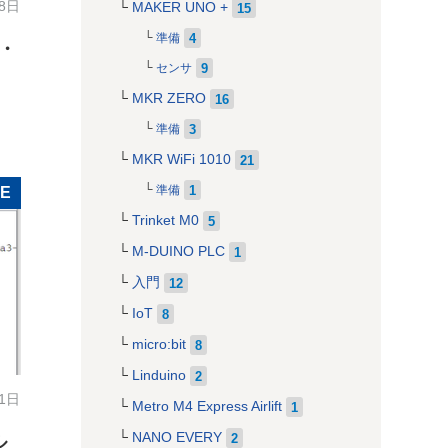
18日
MAKER UNO +
15
4
準備
・
9
センサ
MKR ZERO
16
3
準備
MKR WiFi 1010
21
1
準備
LE
Trinket M0
5
M-DUINO PLC
1
入門
12
IoT
8
micro:bit
8
Linduino
2
11日
Metro M4 Express Airlift
1
NANO EVERY
2
ル