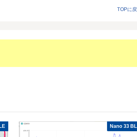
TOPに
LE
Nano 33 B