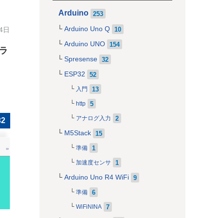
Arduino
253
Arduino Uno Q
10
24日
Arduino UNO
154
ェラ
Spresense
32
ESP32
52
13
入門
5
http
2
アナログ入力
32
M5Stack
15
1
準備
1
加速度センサ
Arduino Uno R4 WiFi
9
6
準備
7
WiFiNINA