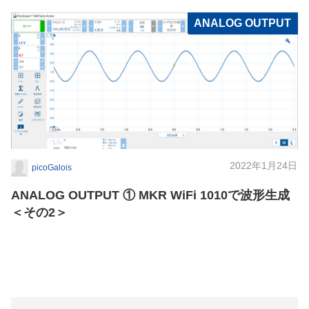
ANALOG OUTPUT
2022年1月24日
picoGalois
ANALOG OUTPUT ① MKR WiFi 1010で波形生成
＜その2＞