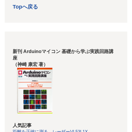
Topへ戻る
新刊 Arduinoマイコン 基礎から学ぶ実践回路講
座
（神崎 康宏 著）
人気記事
距離を正確に測る レーザーVL53L1X