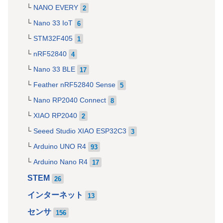
NANO EVERY
2
Nano 33 IoT
6
STM32F405
1
nRF52840
4
Nano 33 BLE
17
Feather nRF52840 Sense
5
Nano RP2040 Connect
8
XIAO RP2040
2
Seeed Studio XIAO ESP32C3
3
Arduino UNO R4
93
Arduino Nano R4
17
STEM
26
インターネット
13
センサ
156