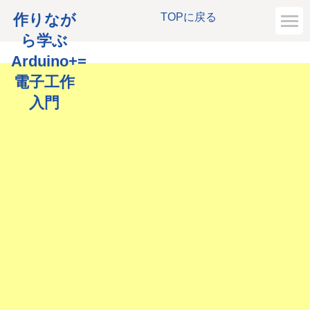
作りなが
TOPに戻る
ら学ぶ
Arduino+=
電子工作
入門