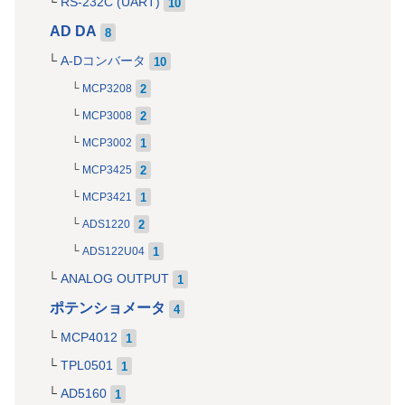
RS-232C (UART)
10
AD DA
8
A-Dコンバータ
10
2
MCP3208
2
MCP3008
1
MCP3002
2
MCP3425
1
MCP3421
2
ADS1220
1
ADS122U04
ANALOG OUTPUT
1
ポテンショメータ
4
MCP4012
1
TPL0501
1
AD5160
1