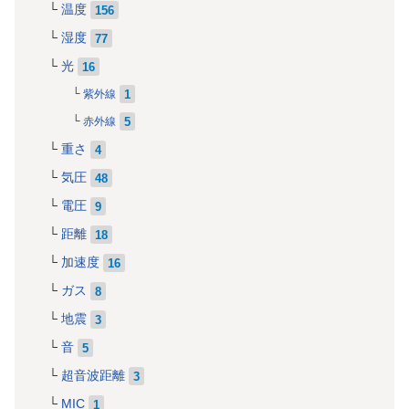
温度
156
湿度
77
光
16
1
紫外線
5
赤外線
重さ
4
気圧
48
電圧
9
距離
18
加速度
16
ガス
8
地震
3
音
5
超音波距離
3
MIC
1