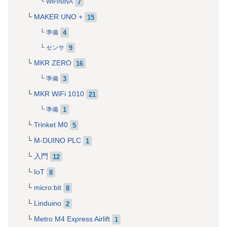
7
WiFiNINA
MAKER UNO +
15
4
準備
9
センサ
MKR ZERO
16
3
準備
MKR WiFi 1010
21
1
準備
Trinket M0
5
M-DUINO PLC
1
入門
12
IoT
8
micro:bit
8
Linduino
2
Metro M4 Express Airlift
1