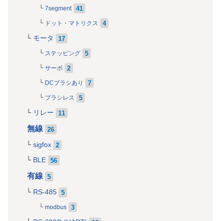
41
7segment
4
ドット・マトリクス
モータ
17
5
ステッピング
2
サーボ
7
DCブラシあり
5
ブラシレス
リレー
11
無線
26
sigfox
2
BLE
56
有線
5
RS-485
5
3
modbus