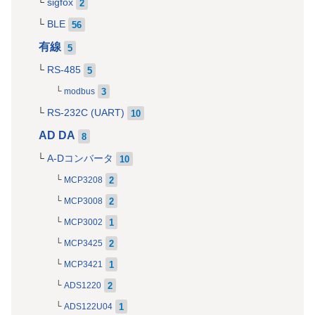
sigfox
2
BLE
56
有線
5
RS-485
5
3
modbus
RS-232C (UART)
10
AD DA
8
A-Dコンバータ
10
2
MCP3208
2
MCP3008
1
MCP3002
2
MCP3425
1
MCP3421
2
ADS1220
1
ADS122U04