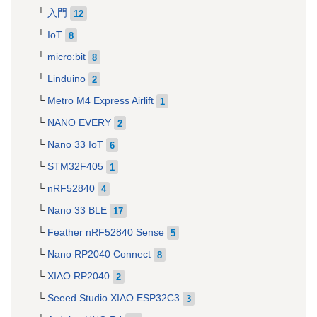
入門
12
IoT
8
micro:bit
8
Linduino
2
Metro M4 Express Airlift
1
NANO EVERY
2
Nano 33 IoT
6
STM32F405
1
nRF52840
4
Nano 33 BLE
17
Feather nRF52840 Sense
5
Nano RP2040 Connect
8
XIAO RP2040
2
Seeed Studio XIAO ESP32C3
3