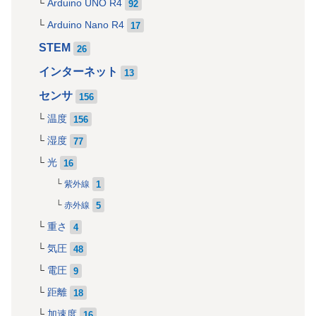
Arduino UNO R4
92
Arduino Nano R4
17
STEM
26
インターネット
13
センサ
156
温度
156
湿度
77
光
16
1
紫外線
5
赤外線
重さ
4
気圧
48
電圧
9
距離
18
加速度
16