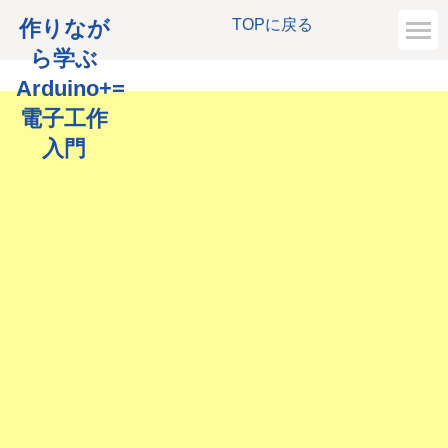
作りなが
TOPに戻る
ら学ぶ
Arduino+=
電子工作
入門