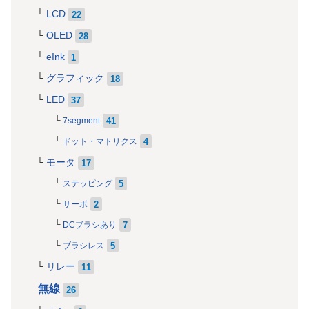
LCD
22
OLED
28
eInk
1
グラフィック
18
LED
37
41
7segment
4
ドット・マトリクス
モータ
17
5
ステッピング
2
サーボ
7
DCブラシあり
5
ブラシレス
リレー
11
無線
26