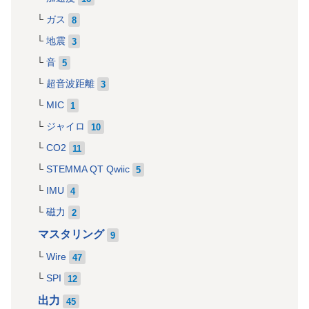
ガス
8
地震
3
音
5
超音波距離
3
MIC
1
ジャイロ
10
CO2
11
STEMMA QT Qwiic
5
IMU
4
磁力
2
マスタリング
9
Wire
47
SPI
12
出力
45