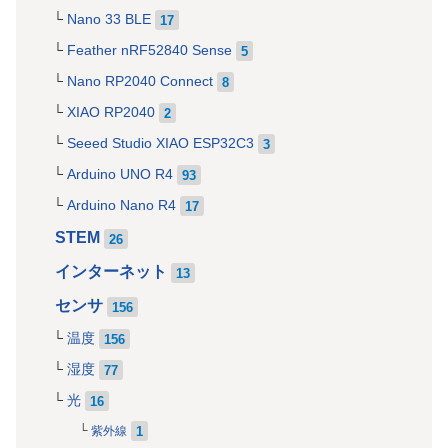
Nano 33 BLE
17
Feather nRF52840 Sense
5
Nano RP2040 Connect
8
XIAO RP2040
2
Seeed Studio XIAO ESP32C3
3
Arduino UNO R4
93
Arduino Nano R4
17
STEM
26
インターネット
13
センサ
156
温度
156
湿度
77
光
16
1
紫外線