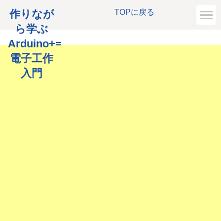
作りなが
TOPに戻る
ら学ぶ
Arduino+=
電子工作
入門