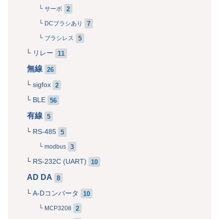
2
サーボ
7
DCブラシあり
5
ブラシレス
リレー
11
無線
26
sigfox
2
BLE
56
有線
5
RS-485
5
3
modbus
RS-232C (UART)
10
AD DA
8
A-Dコンバータ
10
2
MCP3208