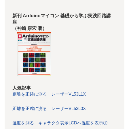
新刊 Arduinoマイコン 基礎から学ぶ実践回路講
座
（神崎 康宏 著）
人気記事
距離を正確に測る レーザーVL53L1X
距離を正確に測る レーザーVL53L0X
温度を測る キャラクタ表示LCDへ温度を表示①