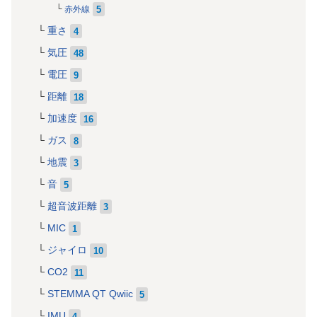
5
赤外線
重さ
4
気圧
48
電圧
9
距離
18
加速度
16
ガス
8
地震
3
音
5
超音波距離
3
MIC
1
ジャイロ
10
CO2
11
STEMMA QT Qwiic
5
IMU
4