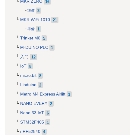
MKR ZERO
16
3
準備
MKR WiFi 1010
21
1
準備
Trinket M0
5
M-DUINO PLC
1
入門
12
IoT
8
micro:bit
8
Linduino
2
Metro M4 Express Airlift
1
NANO EVERY
2
Nano 33 IoT
6
STM32F405
1
nRF52840
4