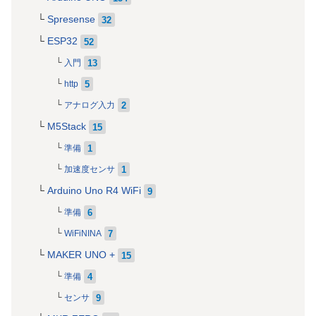
Spresense
32
ESP32
52
13
入門
5
http
2
アナログ入力
M5Stack
15
1
準備
1
加速度センサ
Arduino Uno R4 WiFi
9
6
準備
7
WiFiNINA
MAKER UNO +
15
4
準備
9
センサ