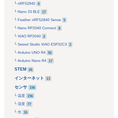
nRF52840
4
Nano 33 BLE
17
Feather nRF52840 Sense
5
Nano RP2040 Connect
8
XIAO RP2040
2
Seeed Studio XIAO ESP32C3
3
Arduino UNO R4
92
Arduino Nano R4
17
STEM
26
インターネット
13
センサ
156
温度
156
湿度
77
光
16