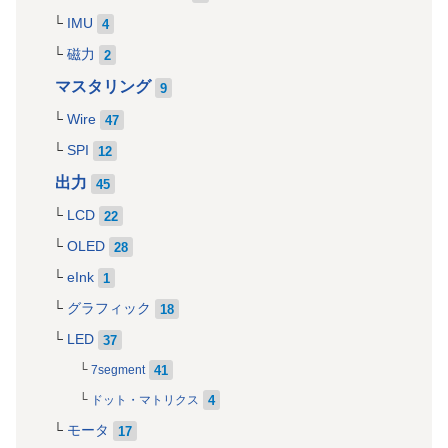
IMU
4
磁力
2
マスタリング
9
Wire
47
SPI
12
出力
45
LCD
22
OLED
28
eInk
1
グラフィック
18
LED
37
41
7segment
4
ドット・マトリクス
モータ
17