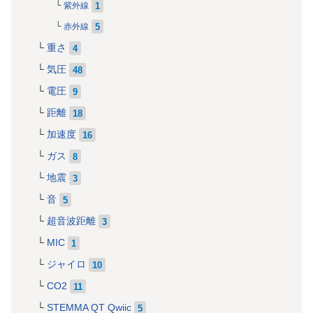
1
紫外線
5
赤外線
重さ
4
気圧
48
電圧
9
距離
18
加速度
16
ガス
8
地震
3
音
5
超音波距離
3
MIC
1
ジャイロ
10
CO2
11
STEMMA QT Qwiic
5