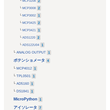
2
MCP3208
2
MCP3008
1
MCP3002
2
MCP3425
1
MCP3421
2
ADS1220
1
ADS122U04
ANALOG OUTPUT
1
ポテンショメータ
4
MCP4012
1
TPL0501
1
AD5160
1
DS1841
1
MicroPython
1
アイソレータ
7