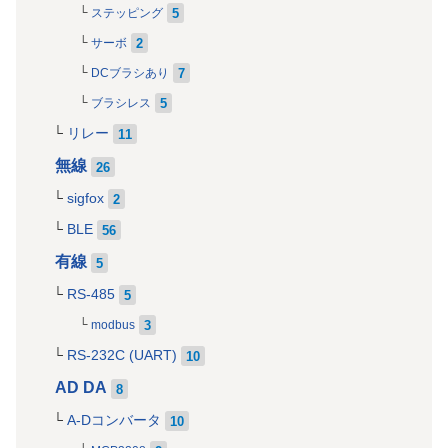
5
ステッピング
2
サーボ
7
DCブラシあり
5
ブラシレス
リレー
11
無線
26
sigfox
2
BLE
56
有線
5
RS-485
5
3
modbus
RS-232C (UART)
10
AD DA
8
A-Dコンバータ
10