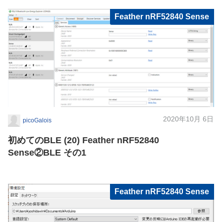
Feather nRF52840 Sense
2020年10月 6日
picoGalois
初めてのBLE (20) Feather nRF52840
Sense②BLE その1
Feather nRF52840 Sense