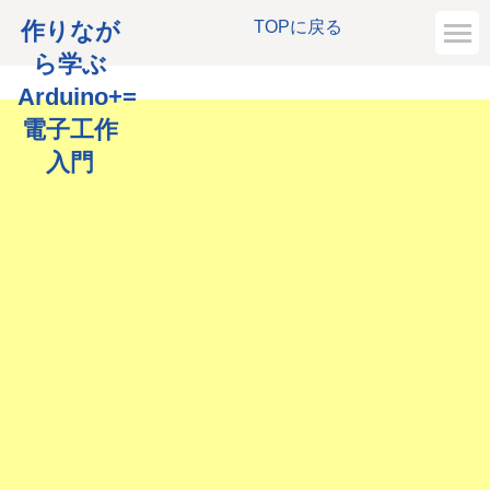
作りなが
TOPに戻る
ら学ぶ
Arduino+=
電子工作
入門