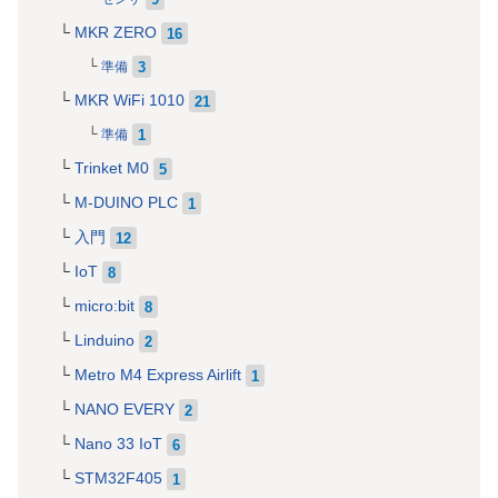
MKR ZERO
16
3
準備
MKR WiFi 1010
21
1
準備
Trinket M0
5
M-DUINO PLC
1
入門
12
IoT
8
micro:bit
8
Linduino
2
Metro M4 Express Airlift
1
NANO EVERY
2
Nano 33 IoT
6
STM32F405
1