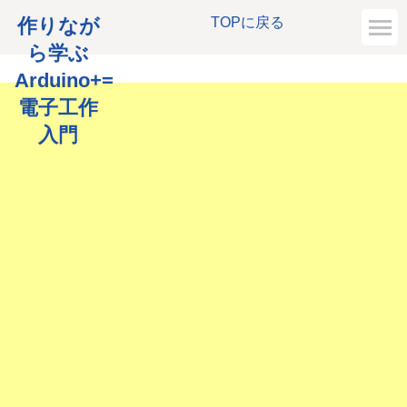
作りなが
TOPに戻る
ら学ぶ
Arduino+=
電子工作
入門