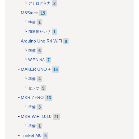
2
アナログ入力
M5Stack
15
1
準備
1
加速度センサ
Arduino Uno R4 WiFi
9
6
準備
7
WiFiNINA
MAKER UNO +
15
4
準備
9
センサ
MKR ZERO
16
3
準備
MKR WiFi 1010
21
1
準備
Trinket M0
5