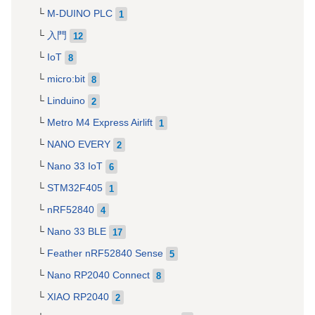
M-DUINO PLC
1
入門
12
IoT
8
micro:bit
8
Linduino
2
Metro M4 Express Airlift
1
NANO EVERY
2
Nano 33 IoT
6
STM32F405
1
nRF52840
4
Nano 33 BLE
17
Feather nRF52840 Sense
5
Nano RP2040 Connect
8
XIAO RP2040
2