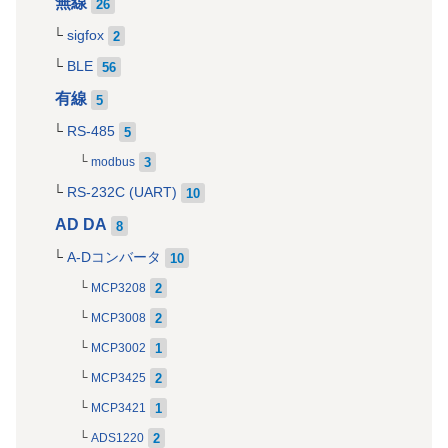
無線
26
sigfox
2
BLE
56
有線
5
RS-485
5
3
modbus
RS-232C (UART)
10
AD DA
8
A-Dコンバータ
10
2
MCP3208
2
MCP3008
1
MCP3002
2
MCP3425
1
MCP3421
2
ADS1220