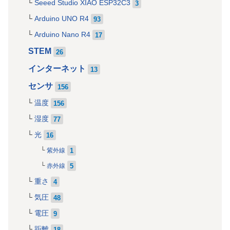
Seeed Studio XIAO ESP32C3
3
Arduino UNO R4
93
Arduino Nano R4
17
STEM
26
インターネット
13
センサ
156
温度
156
湿度
77
光
16
1
紫外線
5
赤外線
重さ
4
気圧
48
電圧
9
距離
18