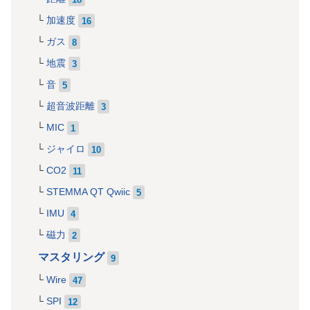
加速度
16
ガス
8
地震
3
音
5
超音波距離
3
MIC
1
ジャイロ
10
CO2
11
STEMMA QT Qwiic
5
IMU
4
磁力
2
マスタリング
9
Wire
47
SPI
12