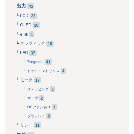
出力
45
LCD
22
OLED
28
eInk
1
グラフィック
18
LED
37
41
7segment
4
ドット・マトリクス
モータ
17
5
ステッピング
2
サーボ
7
DCブラシあり
5
ブラシレス
リレー
11