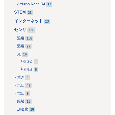
Arduino Nano R4
17
STEM
26
インターネット
13
センサ
156
温度
156
湿度
77
光
16
1
紫外線
5
赤外線
重さ
4
気圧
48
電圧
9
距離
18
加速度
16