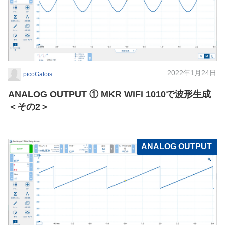
2022年1月24日
picoGalois
ANALOG OUTPUT ① MKR WiFi 1010で波形生成
＜その2＞
ANALOG OUTPUT