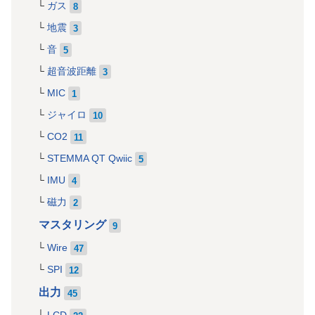
ガス
8
地震
3
音
5
超音波距離
3
MIC
1
ジャイロ
10
CO2
11
STEMMA QT Qwiic
5
IMU
4
磁力
2
マスタリング
9
Wire
47
SPI
12
出力
45