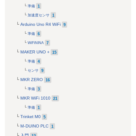
1
準備
1
加速度センサ
Arduino Uno R4 WiFi
9
6
準備
7
WiFiNINA
MAKER UNO +
15
4
準備
9
センサ
MKR ZERO
16
3
準備
MKR WiFi 1010
21
1
準備
Trinket M0
5
M-DUINO PLC
1
入門
12