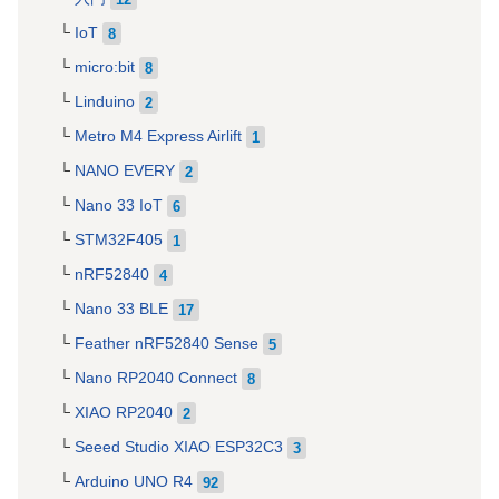
IoT
8
micro:bit
8
Linduino
2
Metro M4 Express Airlift
1
NANO EVERY
2
Nano 33 IoT
6
STM32F405
1
nRF52840
4
Nano 33 BLE
17
Feather nRF52840 Sense
5
Nano RP2040 Connect
8
XIAO RP2040
2
Seeed Studio XIAO ESP32C3
3
Arduino UNO R4
92