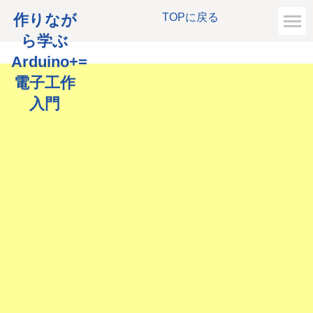
作りなが
TOPに戻る
ら学ぶ
Arduino+=
電子工作
入門