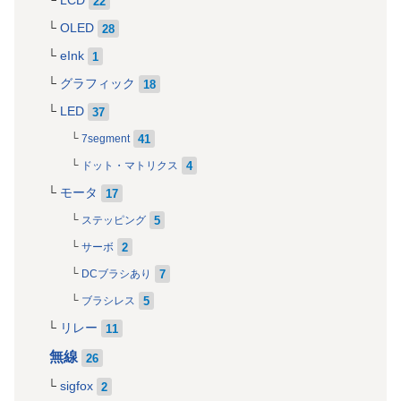
LCD
22
OLED
28
eInk
1
グラフィック
18
LED
37
41
7segment
4
ドット・マトリクス
モータ
17
5
ステッピング
2
サーボ
7
DCブラシあり
5
ブラシレス
リレー
11
無線
26
sigfox
2