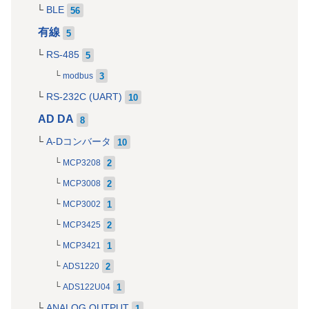
BLE
56
有線
5
RS-485
5
3
modbus
RS-232C (UART)
10
AD DA
8
A-Dコンバータ
10
2
MCP3208
2
MCP3008
1
MCP3002
2
MCP3425
1
MCP3421
2
ADS1220
1
ADS122U04
ANALOG OUTPUT
1