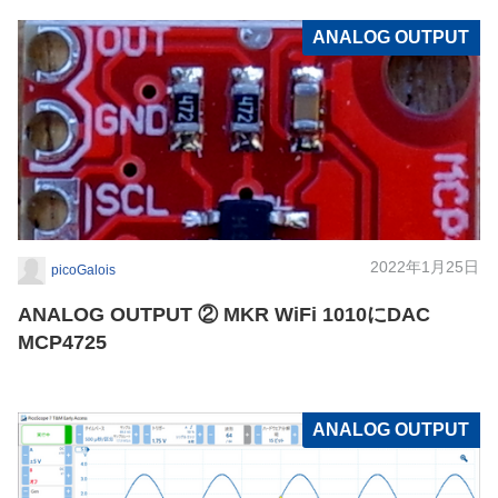
ANALOG OUTPUT
2022年1月25日
picoGalois
ANALOG OUTPUT ② MKR WiFi 1010にDAC
MCP4725
ANALOG OUTPUT