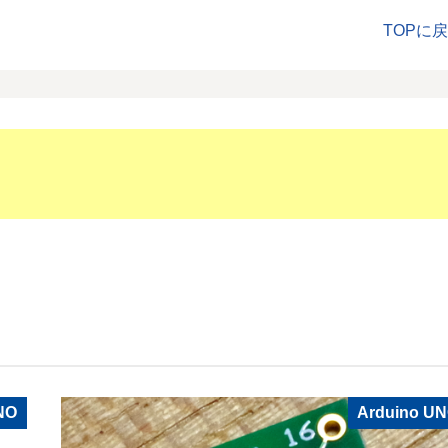
TOPに
NO
Arduino U