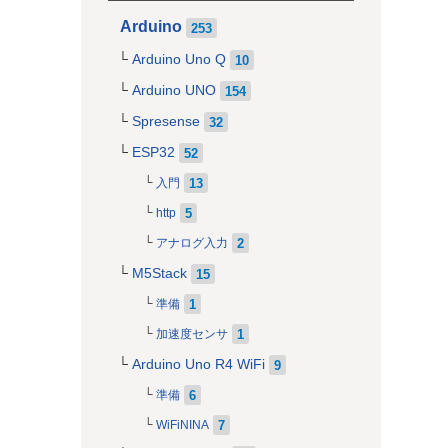
Arduino
253
Arduino Uno Q
10
Arduino UNO
154
Spresense
32
ESP32
52
13
入門
5
http
2
アナログ入力
M5Stack
15
1
準備
1
加速度センサ
Arduino Uno R4 WiFi
9
6
準備
7
WiFiNINA