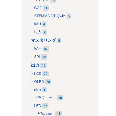
CO2
11
STEMMA QT Qwiic
5
IMU
4
磁力
2
マスタリング
9
Wire
47
SPI
12
出力
45
LCD
22
OLED
28
eInk
1
グラフィック
18
LED
37
41
7segment