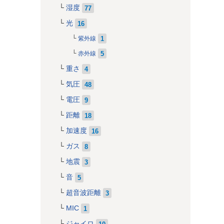
湿度
77
光
16
1
紫外線
5
赤外線
重さ
4
気圧
48
電圧
9
距離
18
加速度
16
ガス
8
地震
3
音
5
超音波距離
3
MIC
1
ジャイロ
10