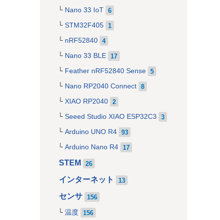
Nano 33 IoT
6
STM32F405
1
nRF52840
4
Nano 33 BLE
17
Feather nRF52840 Sense
5
Nano RP2040 Connect
8
XIAO RP2040
2
Seeed Studio XIAO ESP32C3
3
Arduino UNO R4
93
Arduino Nano R4
17
STEM
26
インターネット
13
センサ
156
温度
156