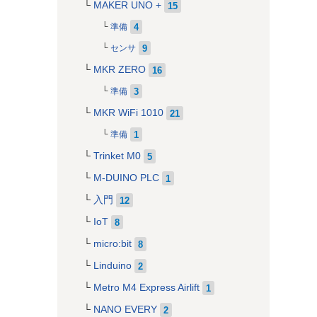
MAKER UNO +
15
4
準備
9
センサ
MKR ZERO
16
3
準備
MKR WiFi 1010
21
1
準備
Trinket M0
5
M-DUINO PLC
1
入門
12
IoT
8
micro:bit
8
Linduino
2
Metro M4 Express Airlift
1
NANO EVERY
2