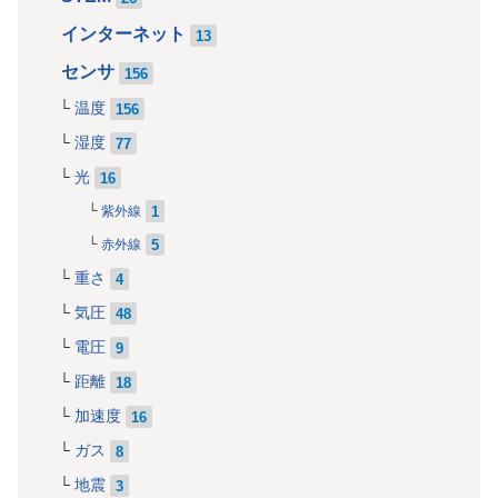
インターネット
13
センサ
156
温度
156
湿度
77
光
16
1
紫外線
5
赤外線
重さ
4
気圧
48
電圧
9
距離
18
加速度
16
ガス
8
地震
3