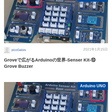
2021年1月15日
picoGalois
Groveで広がるArduinoの世界-Senser Kit-⑩
Grove Buzzer
Arduino UNO