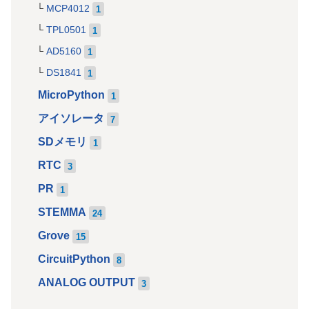
MCP4012
1
TPL0501
1
AD5160
1
DS1841
1
MicroPython
1
アイソレータ
7
SDメモリ
1
RTC
3
PR
1
STEMMA
24
Grove
15
CircuitPython
8
ANALOG OUTPUT
3