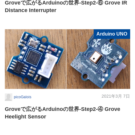
Groveで広がるArduinoの世界-Step2-⑥ Grove IR
Distance Interrupter
Arduino UNO
2021年3月 7日
picoGalois
Groveで広がるArduinoの世界-Step2-④ Grove
Heelight Sensor