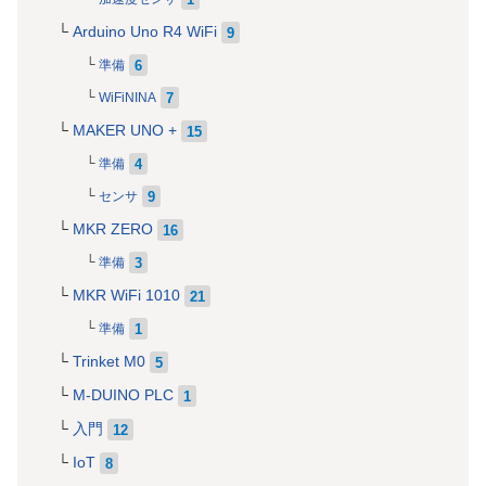
Arduino Uno R4 WiFi
9
6
準備
7
WiFiNINA
MAKER UNO +
15
4
準備
9
センサ
MKR ZERO
16
3
準備
MKR WiFi 1010
21
1
準備
Trinket M0
5
M-DUINO PLC
1
入門
12
IoT
8