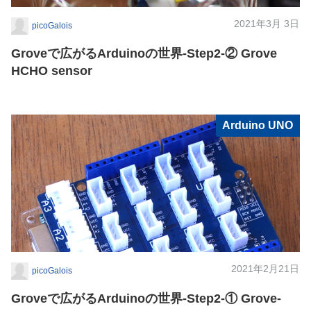
2021年3月 3日
picoGalois
Groveで広がるArduinoの世界-Step2-② Grove
HCHO sensor
Arduino UNO
2021年2月21日
picoGalois
Groveで広がるArduinoの世界-Step2-① Grove-