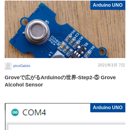
Arduino UNO
2021年3月 7日
picoGalois
Groveで広がるArduinoの世界-Step2-⑤ Grove
Alcohol Sensor
Arduino UNO