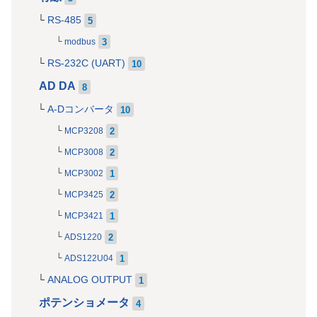
RS-485
5
3
modbus
RS-232C (UART)
10
AD DA
8
A-Dコンバータ
10
2
MCP3208
2
MCP3008
1
MCP3002
2
MCP3425
1
MCP3421
2
ADS1220
1
ADS122U04
ANALOG OUTPUT
1
ポテンショメータ
4