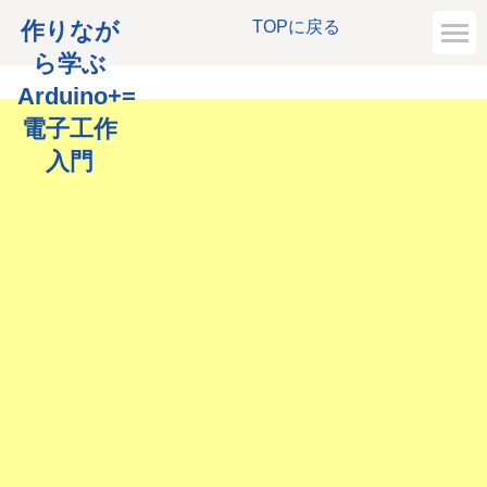
作りなが
TOPに戻る
ら学ぶ
Arduino+=
電子工作
入門