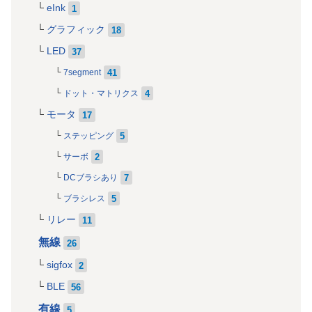
eInk
1
グラフィック
18
LED
37
41
7segment
4
ドット・マトリクス
モータ
17
5
ステッピング
2
サーボ
7
DCブラシあり
5
ブラシレス
リレー
11
無線
26
sigfox
2
BLE
56
有線
5