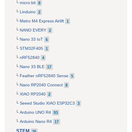
micro:bit
8
Linduino
2
Metro M4 Express Airlift
1
NANO EVERY
2
Nano 33 IoT
6
STM32F405
1
nRF52840
4
Nano 33 BLE
17
Feather nRF52840 Sense
5
Nano RP2040 Connect
8
XIAO RP2040
2
Seeed Studio XIAO ESP32C3
3
Arduino UNO R4
93
Arduino Nano R4
17
STEM
26