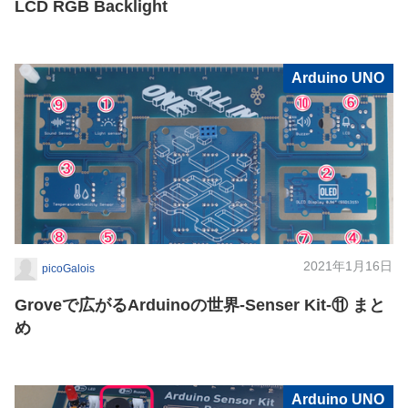
LCD RGB Backlight
Arduino UNO
2021年1月16日
picoGalois
Groveで広がるArduinoの世界-Senser Kit-⑪ まと
め
Arduino UNO