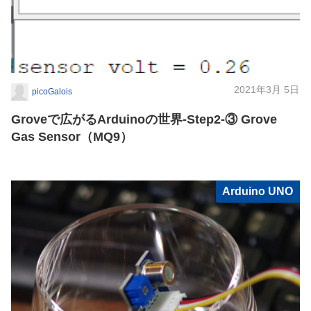
2021年3月 5日
picoGalois
Groveで広がるArduinoの世界-Step2-③ Grove
Gas Sensor（MQ9）
Arduino UNO