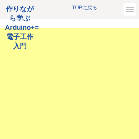
作りなが
TOPに戻る
ら学ぶ
Arduino+=
電子工作
入門