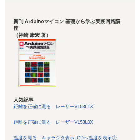
新刊 Arduinoマイコン 基礎から学ぶ実践回路講
座
（神崎 康宏 著）
人気記事
距離を正確に測る レーザーVL53L1X
距離を正確に測る レーザーVL53L0X
温度を測る キャラクタ表示LCDへ温度を表示①