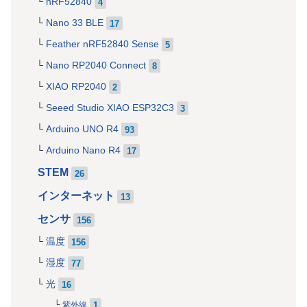
nRF52840
4
Nano 33 BLE
17
Feather nRF52840 Sense
5
Nano RP2040 Connect
8
XIAO RP2040
2
Seeed Studio XIAO ESP32C3
3
Arduino UNO R4
93
Arduino Nano R4
17
STEM
26
インターネット
13
センサ
156
温度
156
湿度
77
光
16
1
紫外線