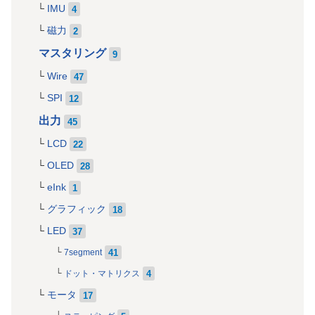
IMU
4
磁力
2
マスタリング
9
Wire
47
SPI
12
出力
45
LCD
22
OLED
28
eInk
1
グラフィック
18
LED
37
41
7segment
4
ドット・マトリクス
モータ
17