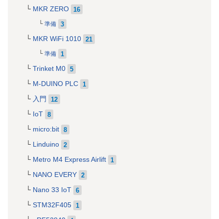
MKR ZERO
16
3
準備
MKR WiFi 1010
21
1
準備
Trinket M0
5
M-DUINO PLC
1
入門
12
IoT
8
micro:bit
8
Linduino
2
Metro M4 Express Airlift
1
NANO EVERY
2
Nano 33 IoT
6
STM32F405
1