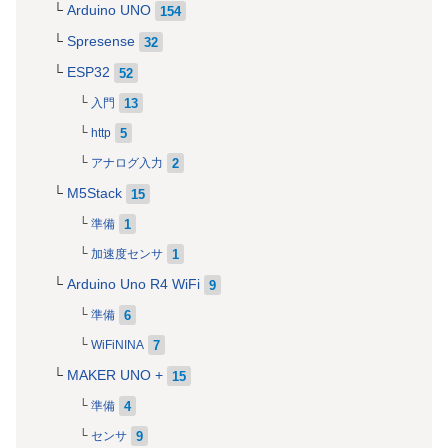
Arduino UNO
154
Spresense
32
ESP32
52
13
入門
5
http
2
アナログ入力
M5Stack
15
1
準備
1
加速度センサ
Arduino Uno R4 WiFi
9
6
準備
7
WiFiNINA
MAKER UNO +
15
4
準備
9
センサ