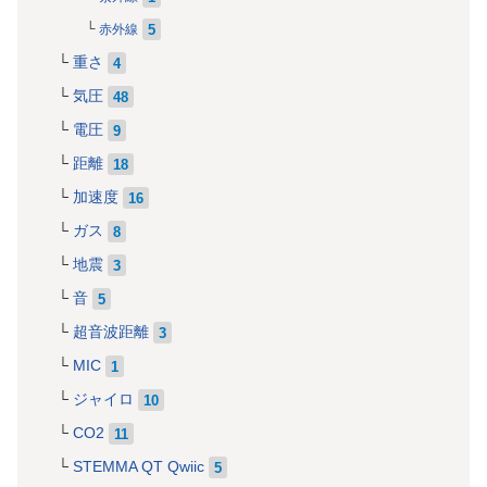
5
赤外線
重さ
4
気圧
48
電圧
9
距離
18
加速度
16
ガス
8
地震
3
音
5
超音波距離
3
MIC
1
ジャイロ
10
CO2
11
STEMMA QT Qwiic
5