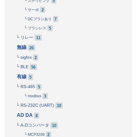
5
ステッピング
2
サーボ
7
DCブラシあり
5
ブラシレス
リレー
11
無線
26
sigfox
2
BLE
56
有線
5
RS-485
5
3
modbus
RS-232C (UART)
10
AD DA
8
A-Dコンバータ
10
2
MCP3208