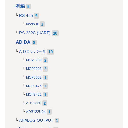
有線
5
RS-485
5
3
modbus
RS-232C (UART)
10
AD DA
8
A-Dコンバータ
10
2
MCP3208
2
MCP3008
1
MCP3002
2
MCP3425
1
MCP3421
2
ADS1220
1
ADS122U04
ANALOG OUTPUT
1