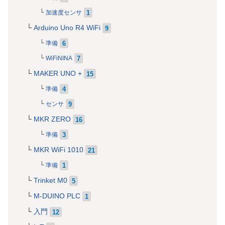
1
加速度センサ
Arduino Uno R4 WiFi
9
6
準備
7
WiFiNINA
MAKER UNO +
15
4
準備
9
センサ
MKR ZERO
16
3
準備
MKR WiFi 1010
21
1
準備
Trinket M0
5
M-DUINO PLC
1
入門
12