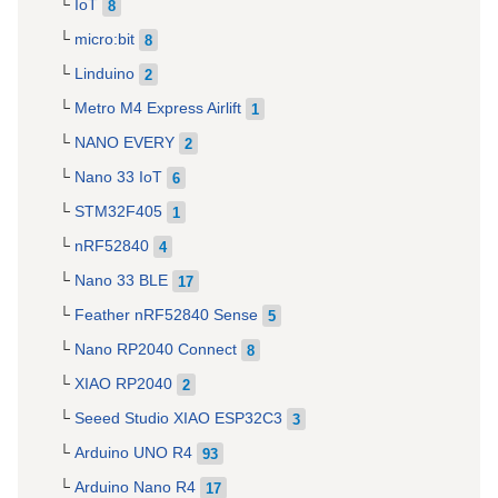
IoT
8
micro:bit
8
Linduino
2
Metro M4 Express Airlift
1
NANO EVERY
2
Nano 33 IoT
6
STM32F405
1
nRF52840
4
Nano 33 BLE
17
Feather nRF52840 Sense
5
Nano RP2040 Connect
8
XIAO RP2040
2
Seeed Studio XIAO ESP32C3
3
Arduino UNO R4
93
Arduino Nano R4
17