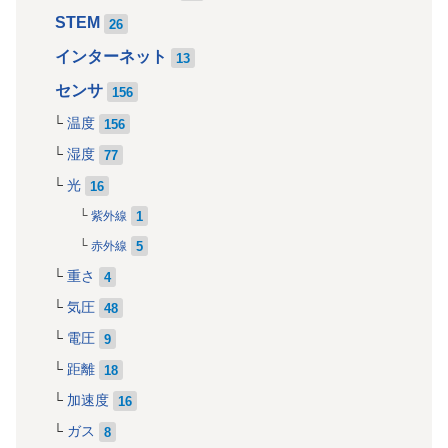
STEM
26
インターネット
13
センサ
156
温度
156
湿度
77
光
16
1
紫外線
5
赤外線
重さ
4
気圧
48
電圧
9
距離
18
加速度
16
ガス
8