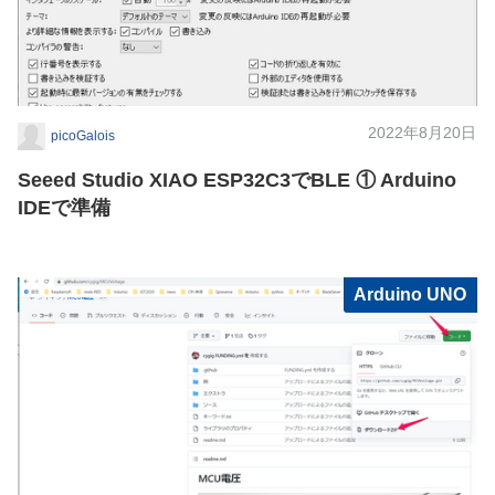
2022年8月20日
picoGalois
Seeed Studio XIAO ESP32C3でBLE ① Arduino
IDEで準備
Arduino UNO