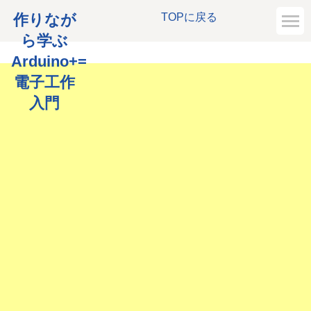
作りなが
TOPに戻る
ら学ぶ
Arduino+=
電子工作
入門