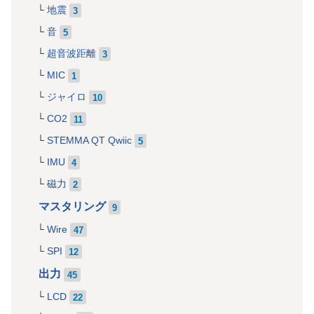
地震
3
音
5
超音波距離
3
MIC
1
ジャイロ
10
CO2
11
STEMMA QT Qwiic
5
IMU
4
磁力
2
マスタリング
9
Wire
47
SPI
12
出力
45
LCD
22