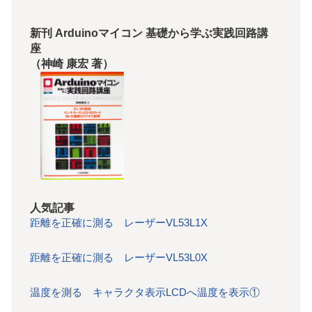
新刊 Arduinoマイコン 基礎から学ぶ実践回路講
座
（神崎 康宏 著）
人気記事
距離を正確に測る レーザーVL53L1X
距離を正確に測る レーザーVL53L0X
温度を測る キャラクタ表示LCDへ温度を表示①