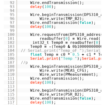
92
Wire.endTransmission();
93
delay
(
100
);
94
95
Wire.beginTransmission(DPS310_a
96
Wire.write(TMP_B2);
97
Wire.endTransmission(
false
);
98
delay
(
100
);
99
100
Wire.requestFrom(DPS310_address
101
readbuffer[
0
] 
=
Wire.read()
102
int32_t Temp0 
=
readbuffer[
0
] 
103
Temp0 
=
-
(Temp0 
&
0b10000000000
104
// Serial.print("Temp_oF ");Serial.
105
float
Temp 
=
c0 
*
0.5
+
c1 
*
Te
106
Serial.print
(
"Temp "
);
Serial.pr
107
//p
108
Wire.beginTransmission(DPS310_a
109
Wire.write(MEAS_CFG);
110
Wire.write(PMeasurement);
111
Wire.endTransmission();
112
delay
(
100
);
113
114
Wire.beginTransmission(DPS310_a
115
Wire.write(PSR_B2);
116
Wire.endTransmission(
false
);
117
delay
(
100
);