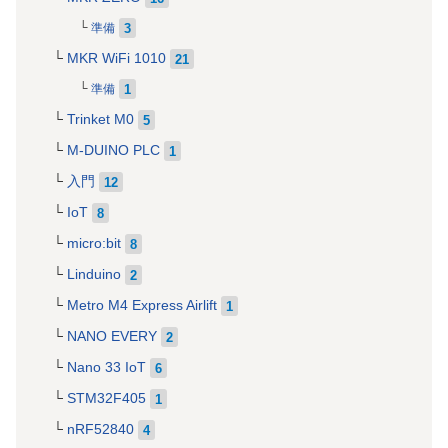
3
準備
MKR WiFi 1010
21
1
準備
Trinket M0
5
M-DUINO PLC
1
入門
12
IoT
8
micro:bit
8
Linduino
2
Metro M4 Express Airlift
1
NANO EVERY
2
Nano 33 IoT
6
STM32F405
1
nRF52840
4