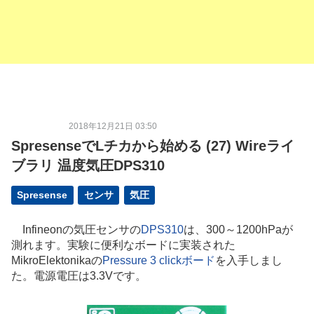
2018年12月21日 03:50
SpresenseでLチカから始める (27) Wireライ
ブラリ 温度気圧DPS310
Spresense
センサ
気圧
Infineonの気圧センサの
DPS310
は、300～1200hPaが
測れます。実験に便利なボードに実装された
MikroElektonikaの
Pressure 3 clickボード
を入手しまし
た。電源電圧は3.3Vです。