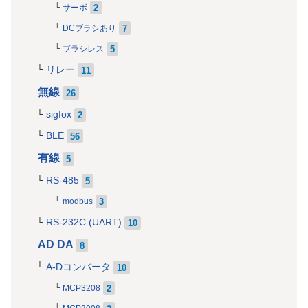
2
サーボ
7
DCブラシあり
5
ブラシレス
リレー
11
無線
26
sigfox
2
BLE
56
有線
5
RS-485
5
3
modbus
RS-232C (UART)
10
AD DA
8
A-Dコンバータ
10
2
MCP3208