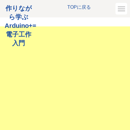
作りなが
TOPに戻る
ら学ぶ
Arduino+=
電子工作
入門