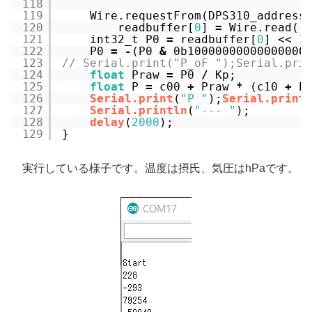
118
119
Wire.requestFrom(DPS310_address
120
readbuffer[
0
] 
=
Wire.read()
121
int32_t P0 
=
readbuffer[
0
] << 
1
122
P0 
=
-
(P0 
&
0b10000000000000000
123
// Serial.print("P_oF ");Serial.pri
124
float
Praw 
=
P0 
/
Kp;
125
float
P 
=
c00 
+
Praw 
*
(c10 
+
P
126
Serial.print
(
"P "
);
Serial.print
127
Serial.println
(
"--- "
);
128
delay
(
2000
);
129
}
実行している様子です。温度は摂氏、気圧はhPaです。