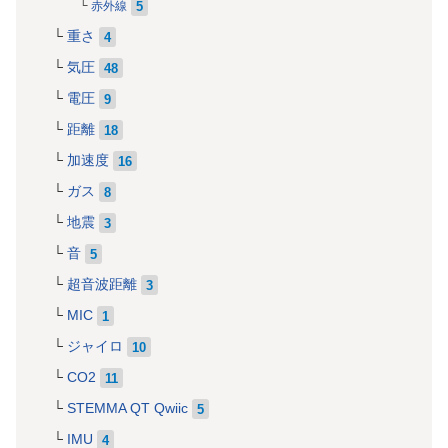
5
赤外線
重さ
4
気圧
48
電圧
9
距離
18
加速度
16
ガス
8
地震
3
音
5
超音波距離
3
MIC
1
ジャイロ
10
CO2
11
STEMMA QT Qwiic
5
IMU
4