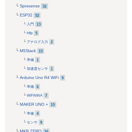
Spresense
32
ESP32
52
13
入門
5
http
2
アナログ入力
M5Stack
15
1
準備
1
加速度センサ
Arduino Uno R4 WiFi
9
6
準備
7
WiFiNINA
MAKER UNO +
15
4
準備
9
センサ
MKR ZERO
16