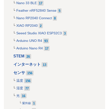
Nano 33 BLE
17
Feather nRF52840 Sense
5
Nano RP2040 Connect
8
XIAO RP2040
2
Seeed Studio XIAO ESP32C3
3
Arduino UNO R4
93
Arduino Nano R4
17
STEM
26
インターネット
13
センサ
156
温度
156
湿度
77
光
16
1
紫外線