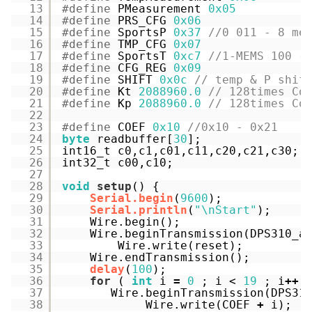
13
#define
PMeasurement 
0x05
14
#define
PRS_CFG 
0x06
15
#define
SportsP 
0x37
//0 011 - 8 me
16
#define
TMP_CFG 
0x07
17
#define
SportsT 
0xc7
//1-MEMS 100 -
18
#define
CFG_REG 
0x09
19
#define
SHIFT 
0x0c
// temp & P shif
20
#define
Kt 
2088960.0
// 128times Co
21
#define
Kp 
2088960.0
// 128times Co
22
23
#define
COEF 
0x10
//0x10 - 0x21
24
byte
readbuffer[
30
];
25
int16_t c0,c1,c01,c11,c20,c21,c30;
26
int32_t c00,c10;
27
28
void
setup
() {
29
Serial.begin
(
9600
);
30
Serial.println
(
"\nStart"
);
31
Wire.begin();
32
Wire.beginTransmission(DPS310_a
33
Wire.write(reset);
34
Wire.endTransmission();
35
delay
(
100
);
36
for
( 
int
i 
=
0
; i < 
19
; i
+
+
37
Wire.beginTransmission(DPS31
38
Wire.write(COEF 
+
i);