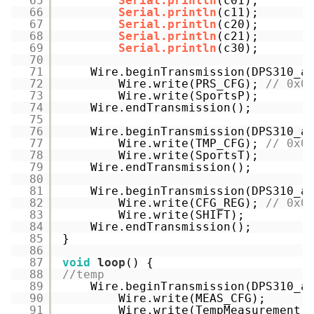
65
Serial.println
(c01);
66
Serial.println
(c11);
67
Serial.println
(c20);
68
Serial.println
(c21);
69
Serial.println
(c30);
70
71
Wire.beginTransmission(DPS310_a
72
Wire.write(PRS_CFG); 
// 0x0
73
Wire.write(SportsP);
74
Wire.endTransmission();
75
76
Wire.beginTransmission(DPS310_a
77
Wire.write(TMP_CFG); 
// 0x0
78
Wire.write(SportsT);
79
Wire.endTransmission();
80
81
Wire.beginTransmission(DPS310_a
82
Wire.write(CFG_REG); 
// 0x0
83
Wire.write(SHIFT);
84
Wire.endTransmission();
85
}
86
87
void
loop
() {
88
//temp
89
Wire.beginTransmission(DPS310_a
90
Wire.write(MEAS_CFG);
91
Wire.write(TempMeasurement)