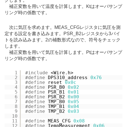
クします。
補正変数を用いて温度を計算します。Ktはオーバサンプ
リング時の係数です。
次に気圧を求めます。MEAS_CFGレジスタに気圧を測
定する設定を書き込みます。PSR_B2レジスタから3バイ
トを読み込みます。2の補数形式なので、符号をチェック
します。
補正変数を用いて気圧を計算します。Ptはオーバサンプ
リング時の係数です。
1
#include
<Wire.h>
2
#define
DPS310_address 
0x76
3
#define
reset 
0x0c
4
#define
PSR_B0 
0x02
5
#define
PSR_B1 
0x01
6
#define
PSR_B2 
0x00
7
#define
TMP_B0 
0x05
8
#define
TMP_B1 
0x04
9
#define
TMP_B2 
0x03
10
11
#define
MEAS_CFG 
0x08
12
#define
TempMeasurement 
0x06