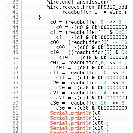
39
Wire.endTransmission();
40
Wire.requestFrom(DPS310_addr
41
readbuffer[i] 
=
Wire.re
42
}
43
c0 
=
(readbuffer[
0
] << 
8
|
44
c0 
=
-
(c0 
&
0b10000000000
45
c1 
=
(readbuffer[
1
] 
&
0x0f
46
c1 
=
-
(c1 
&
0b10000000000
47
c00 
=
(readbuffer[
3
] << 
16
48
c00 
=
-
(c00 
&
0b100000000
49
c10 
=
((readbuffer[
5
] 
&
0x0
50
c10 
=
-
(c10 
&
0b10000000
51
c01 
=
readbuffer[
8
] << 
8
|
52
c01 
=
-
(c01 
&
0b100000000
53
c11 
=
readbuffer[
10
] << 
8
|
54
c11 
=
-
(c11 
&
0b100000000
55
c20 
=
readbuffer[
12
] << 
8
|
56
c20 
=
-
(c20 
&
0b100000000
57
c21 
=
readbuffer[
14
] << 
8
|
58
c21 
=
-
(c21 
&
0b100000000
59
c30 
=
readbuffer[
16
] << 
8
|
60
c30 
=
-
(c30 
&
0b100000000
61
Serial.println
(c0);
62
Serial.println
(c1);
63
Serial.println
(c00);
64
Serial.println
(c10); 