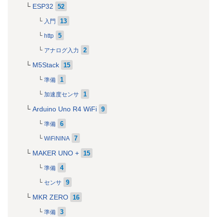
ESP32
52
13
入門
5
http
2
アナログ入力
M5Stack
15
1
準備
1
加速度センサ
Arduino Uno R4 WiFi
9
6
準備
7
WiFiNINA
MAKER UNO +
15
4
準備
9
センサ
MKR ZERO
16
3
準備