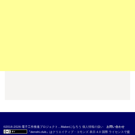
©2016-2026-電子工作推進プロジェクト…Makerになろう
個人情報の扱い
お問い合わせ
『
denshi.club
』は
クリエイティブ・コモンズ 表示 4.0 国際 ライセンス
で提