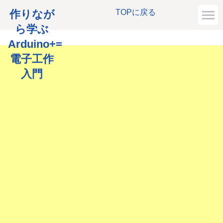
作りなが
TOPに戻る
ら学ぶ
Arduino+=
電子工作
入門