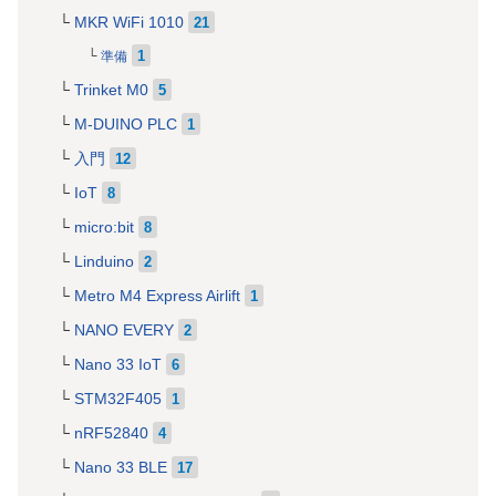
MKR WiFi 1010
21
1
準備
Trinket M0
5
M-DUINO PLC
1
入門
12
IoT
8
micro:bit
8
Linduino
2
Metro M4 Express Airlift
1
NANO EVERY
2
Nano 33 IoT
6
STM32F405
1
nRF52840
4
Nano 33 BLE
17