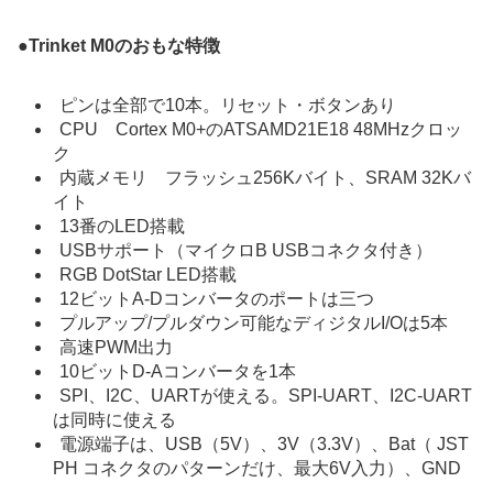
●
Trinket M0のおもな特徴
ピンは全部で10本。リセット・ボタンあり
CPU Cortex M0+のATSAMD21E18 48MHzクロッ
ク
内蔵メモリ フラッシュ256Kバイト、SRAM 32Kバ
イト
13番のLED搭載
USBサポート（マイクロB USBコネクタ付き）
RGB DotStar LED搭載
12ビットA-Dコンバータのポートは三つ
プルアップ/プルダウン可能なディジタルI/Oは5本
高速PWM出力
10ビットD-Aコンバータを1本
SPI、I2C、UARTが使える。SPI-UART、I2C-UART
は同時に使える
電源端子は、USB（5V）、3V（3.3V）、Bat（ JST
PH コネクタのパターンだけ、最大6V入力）、GND