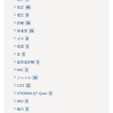
気圧
48
電圧
9
距離
18
加速度
16
ガス
8
地震
3
音
5
超音波距離
3
MIC
1
ジャイロ
10
CO2
11
STEMMA QT Qwiic
5
IMU
4
磁力
2