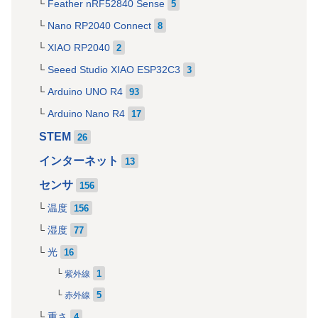
Feather nRF52840 Sense
5
Nano RP2040 Connect
8
XIAO RP2040
2
Seeed Studio XIAO ESP32C3
3
Arduino UNO R4
93
Arduino Nano R4
17
STEM
26
インターネット
13
センサ
156
温度
156
湿度
77
光
16
1
紫外線
5
赤外線
重さ
4