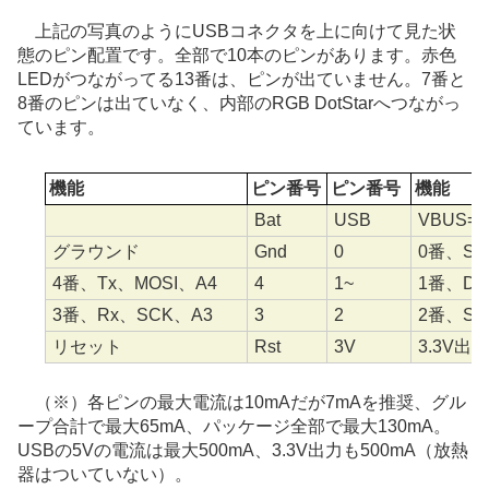
上記の写真のようにUSBコネクタを上に向けて見た状
態のピン配置です。全部で10本のピンがあります。赤色
LEDがつながってる13番は、ピンが出ていません。7番と
8番のピンは出ていなく、内部のRGB DotStarへつながっ
ています。
機能
ピン番号
ピン番号
機能
Bat
USB
VBUS=5
グラウンド
Gnd
0
0番、SD
4番、Tx、MOSI、A4
4
1~
1番、D
3番、Rx、SCK、A3
3
2
2番、SC
リセット
Rst
3V
3.3V出力
（※）各ピンの最大電流は10mAだが7mAを推奨、グル
ープ合計で最大65mA、パッケージ全部で最大130mA。
USBの5Vの電流は最大500mA、3.3V出力も500mA（放熱
器はついていない）。