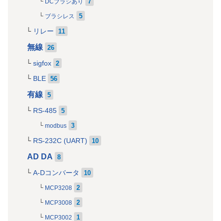
7
DCブラシあり
5
ブラシレス
リレー
11
無線
26
sigfox
2
BLE
56
有線
5
RS-485
5
3
modbus
RS-232C (UART)
10
AD DA
8
A-Dコンバータ
10
2
MCP3208
2
MCP3008
1
MCP3002