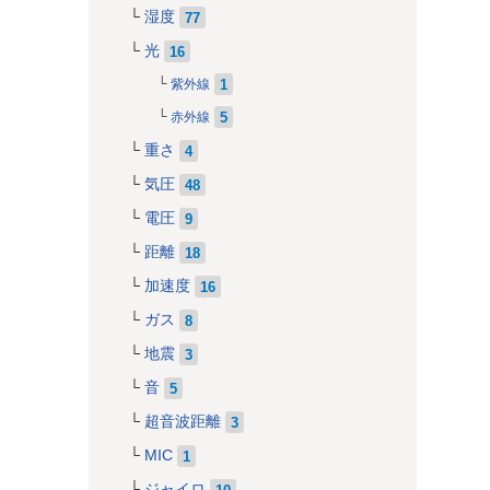
湿度
77
光
16
1
紫外線
5
赤外線
重さ
4
気圧
48
電圧
9
距離
18
加速度
16
ガス
8
地震
3
音
5
超音波距離
3
MIC
1
ジャイロ
10