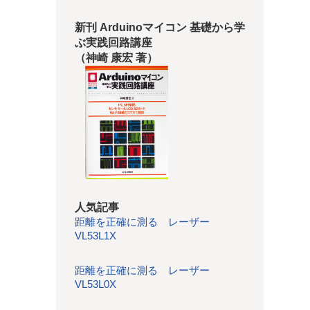
新刊 Arduinoマイコン 基礎から学
ぶ実践回路講座
（神崎 康宏 著）
人気記事
距離を正確に測る レーザー
VL53L1X
距離を正確に測る レーザー
VL53L0X