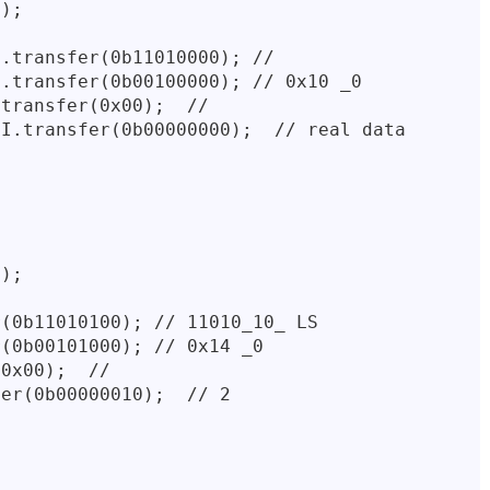
);

.transfer(0b11010000); // 

.transfer(0b00100000); // 0x10 _0

transfer(0x00);  // 

I.transfer(0b00000000);  // real data



);

(0b11010100); // 11010_10_ LS

(0b00101000); // 0x14 _0

0x00);  // 

er(0b00000010);  // 2
