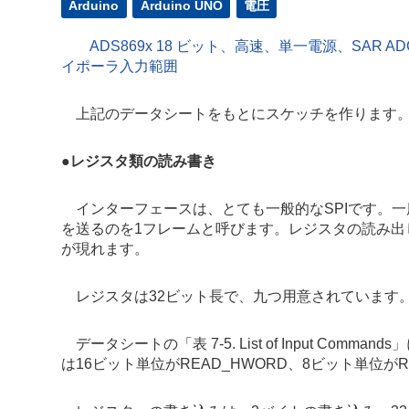
Arduino
Arduino UNO
電圧
ADS869x 18 ビット、高速、単一電源、SA
イポーラ入力範囲
上記のデータシートをもとにスケッチを作ります
●
レジスタ類の読み書き
インターフェースは、とても一般的なSPIです。一度
を送るのを1フレームと呼びます。レジスタの読み出
が現れます。
レジスタは32ビット長で、九つ用意されています
データシートの「表 7-5. List of Input C
は16ビット単位がREAD_HWORD、8ビット単位