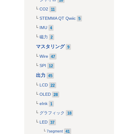
CO2
11
STEMMA QT Qwiic
5
IMU
4
磁力
2
マスタリング
9
Wire
47
SPI
12
出力
45
LCD
22
OLED
28
eInk
1
グラフィック
18
LED
37
41
7segment