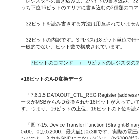
レジスタへの書き込みは、2バイトの書き込み、32
うち下位16ビットのエリアに書き込むの3種類のコ
32ビットを読み書きする方法は用意されていませ
32ビットの内訳です。SPIバスは8ビット単位で
一般的でない、ビット数で構成されています。
7ビットのコマンド ＋ 9ビットのレジスタの
●
18ビットのA-D変換データ
「7.6.1.5 DATAOUT_CTL_REG Register 
ータがMSBからA-D変換された18ビットが入ってい
す。つまり、16ビットの上位、16ビットの下位を読
「図 7-15. Device Transfer Function (Str
0x00、0は0x2000、最大値は0x3fffです。
ンジでも、入力をGNDにつないだ時は、0x2000付