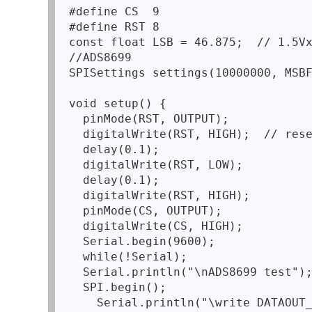
#define CS  9

#define RST 8

const float LSB = 46.875;  // 1.5Vx
//ADS8699

SPISettings settings(10000000, MSBF
void setup() {

  pinMode(RST, OUTPUT);

  digitalWrite(RST, HIGH);  // rese
  delay(0.1);

  digitalWrite(RST, LOW);

  delay(0.1);

  digitalWrite(RST, HIGH);

  pinMode(CS, OUTPUT);

  digitalWrite(CS, HIGH);

  Serial.begin(9600);

  while(!Serial);

  Serial.println("\nADS8699 test");
  SPI.begin();

    Serial.println("\write DATAOUT_