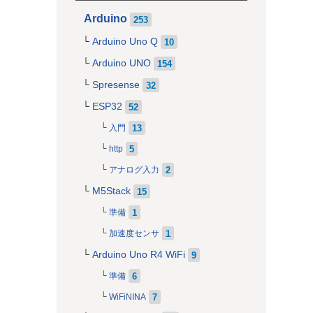
Arduino
253
Arduino Uno Q
10
Arduino UNO
154
Spresense
32
ESP32
52
13
入門
5
http
2
アナログ入力
M5Stack
15
1
準備
1
加速度センサ
Arduino Uno R4 WiFi
9
6
準備
7
WiFiNINA