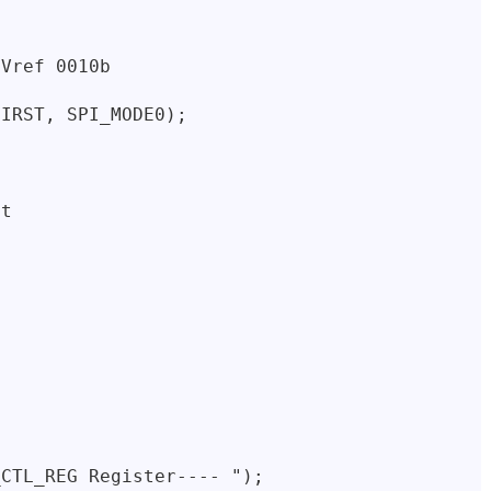
Vref 0010b

IRST, SPI_MODE0);

t



CTL_REG Register---- ");
