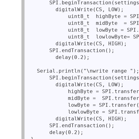
      SPI.beginTransaction(settings
        digitalWrite(CS, LOW);

            uint8_t  highByte = SPI
            uint8_t  midByte  = SPI
            uint8_t  lowByte = SPI.
            uint8_t  lowlowByte= SP
        digitalWrite(CS, HIGH);

      SPI.endTransaction();

        delay(0.2);

  Serial.println("\nwrite range ");
      SPI.beginTransaction(settings
        digitalWrite(CS, LOW);

            highByte = SPI.transfer
            midByte =  SPI.transfer
            lowByte = SPI.transfer(
            lowlowByte = SPI.transf
        digitalWrite(CS, HIGH);

      SPI.endTransaction();

      delay(0.2);
