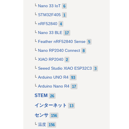
Nano 33 IoT
6
STM32F405
1
nRF52840
4
Nano 33 BLE
17
Feather nRF52840 Sense
5
Nano RP2040 Connect
8
XIAO RP2040
2
Seeed Studio XIAO ESP32C3
3
Arduino UNO R4
93
Arduino Nano R4
17
STEM
26
インターネット
13
センサ
156
温度
156