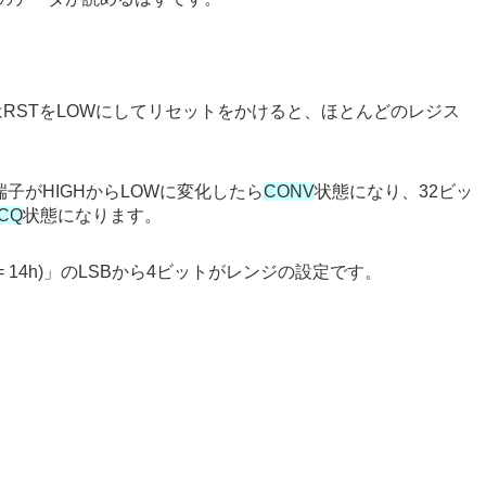
STをLOWにしてリセットをかけると、ほとんどのレジス
端子がHIGHからLOWに変化したら
CONV
状態になり、32ビッ
CQ
状態になります。
dress = 14h)」のLSBから4ビットがレンジの設定です。