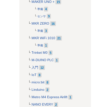
MAKER UNO +
15
4
準備
9
センサ
MKR ZERO
16
3
準備
MKR WiFi 1010
21
1
準備
Trinket M0
5
M-DUINO PLC
1
入門
12
IoT
8
micro:bit
8
Linduino
2
Metro M4 Express Airlift
1
NANO EVERY
2