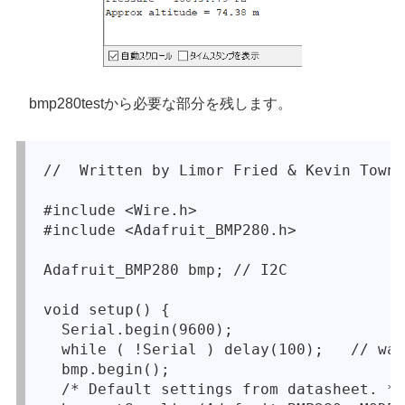
bmp280testから必要な部分を残します。
//  Written by Limor Fried & Kevin Towns
#include <Wire.h>

#include <Adafruit_BMP280.h>

Adafruit_BMP280 bmp; // I2C

void setup() {

  Serial.begin(9600);

  while ( !Serial ) delay(100);   // wai
  bmp.begin();

  /* Default settings from datasheet. */
