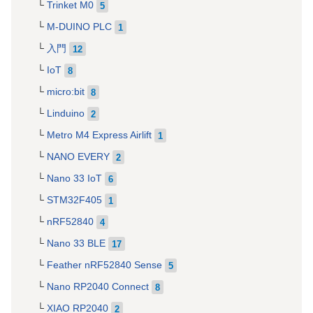
Trinket M0
5
M-DUINO PLC
1
入門
12
IoT
8
micro:bit
8
Linduino
2
Metro M4 Express Airlift
1
NANO EVERY
2
Nano 33 IoT
6
STM32F405
1
nRF52840
4
Nano 33 BLE
17
Feather nRF52840 Sense
5
Nano RP2040 Connect
8
XIAO RP2040
2