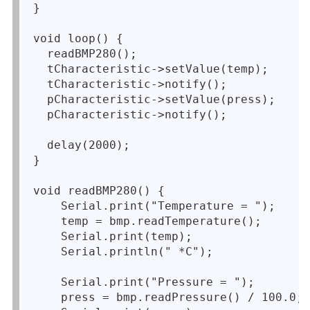
}

void loop() {

  readBMP280();

  tCharacteristic->setValue(temp);

  tCharacteristic->notify();

  pCharacteristic->setValue(press);

  pCharacteristic->notify();

  delay(2000);

}

void readBMP280() {  

    Serial.print("Temperature = ");

    temp = bmp.readTemperature();

    Serial.print(temp);

    Serial.println(" *C");

    Serial.print("Pressure = ");

    press = bmp.readPressure() / 100.0;
