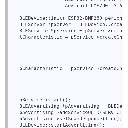
                  Adafruit_BMP280::STAND
  BLEDevice::init("ESP32-BMP280 peripher
  BLEServer *pServer = BLEDevice::create
  BLEService *pService = pServer->create
  tCharacteristic = pService->createChar
                                        
                                        
                                        
                                       )
  pCharacteristic = pService->createChar
                                        
                                        
                                        
                                       )
  pService->start();

  BLEAdvertising *pAdvertising = BLEDevi
  pAdvertising->addServiceUUID(SERVICE_U
  pAdvertising->setScanResponse(true);

  BLEDevice::startAdvertising();
