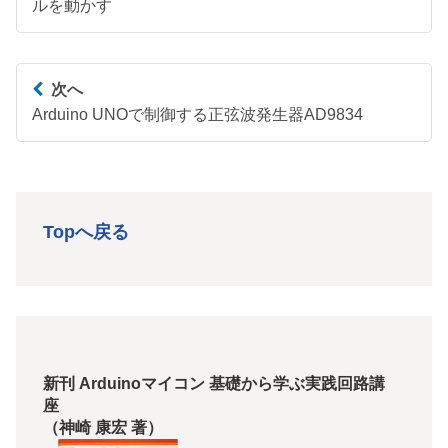
ルを動かす
次へ
Arduino UNOで制御する正弦波発生器AD9834
Topへ戻る
新刊 Arduinoマイコン 基礎から学ぶ実践回路講
座
（神崎 康宏 著）