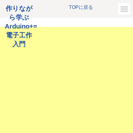
作りなが
TOPに戻る
ら学ぶ
Arduino+=
電子工作
入門