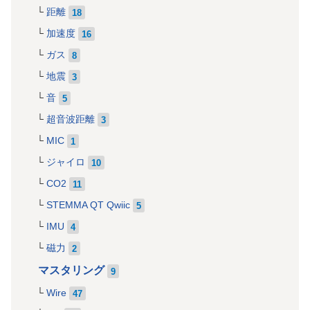
距離
18
加速度
16
ガス
8
地震
3
音
5
超音波距離
3
MIC
1
ジャイロ
10
CO2
11
STEMMA QT Qwiic
5
IMU
4
磁力
2
マスタリング
9
Wire
47