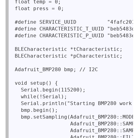
float temp = 0;

float press = 0;

#define SERVICE_UUID          "4fafc201-
#define CHARACTERISTIC_T_UUID "beb5483d-
#define CHARACTERISTIC_P_UUID "beb5483e-
BLECharacteristic *tCharacteristic;

BLECharacteristic *pCharacteristic;

Adafruit_BMP280 bmp; // I2C

void setup() {

  Serial.begin(115200);

  while(!Serial);

  Serial.println("Starting BMP280 work!"
  bmp.begin();

  bmp.setSampling(Adafruit_BMP280::MODE_
                  Adafruit_BMP280::SAMPL
                  Adafruit_BMP280::SAMPL
                  Adafruit_BMP280::FILTE