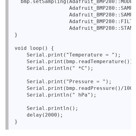
  bmp.setSampling(Adafruit_BMP280::MODE_
                  Adafruit_BMP280::SAMPL
                  Adafruit_BMP280::SAMPL
                  Adafruit_BMP280::FILTE
                  Adafruit_BMP280::STAND
}

void loop() {

    Serial.print("Temperature = ");

    Serial.print(bmp.readTemperature());

    Serial.println(" *C");

    Serial.print("Pressure = ");

    Serial.print(bmp.readPressure()/100)
    Serial.println(" hPa");

    Serial.println();

    delay(2000);
