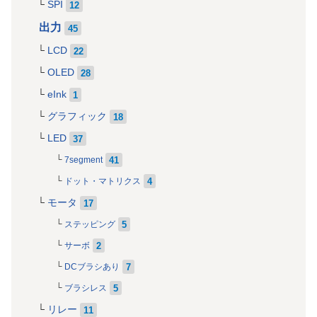
SPI
12
出力
45
LCD
22
OLED
28
eInk
1
グラフィック
18
LED
37
41
7segment
4
ドット・マトリクス
モータ
17
5
ステッピング
2
サーボ
7
DCブラシあり
5
ブラシレス
リレー
11