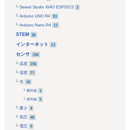
Seeed Studio XIAO ESP32C3
3
Arduino UNO R4
93
Arduino Nano R4
17
STEM
26
インターネット
13
センサ
156
温度
156
湿度
77
光
16
1
紫外線
5
赤外線
重さ
4
気圧
48
電圧
9