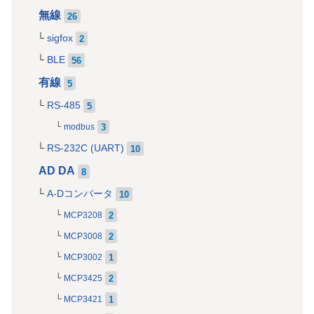
無線
26
sigfox
2
BLE
56
有線
5
RS-485
5
3
modbus
RS-232C (UART)
10
AD DA
8
A-Dコンバータ
10
2
MCP3208
2
MCP3008
1
MCP3002
2
MCP3425
1
MCP3421