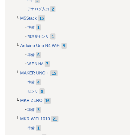
http
2
アナログ入力
M5Stack
15
1
準備
1
加速度センサ
Arduino Uno R4 WiFi
9
6
準備
7
WiFiNINA
MAKER UNO +
15
4
準備
9
センサ
MKR ZERO
16
3
準備
MKR WiFi 1010
21
1
準備