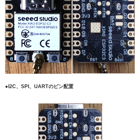
●
I2C、SPI、UARTのピン配置