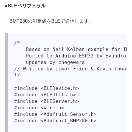
●
BLEペリフェラル
BMP280の測定値をBLEで送信します。
/*

    Based on Neil Kolban example for IDF
    Ported to Arduino ESP32 by Evandro C
    updates by chegewara

// Written by Limor Fried & Kevin Townse
*/

#include <BLEDevice.h>
#include <BLEUtils.h>
#include <BLEServer.h>
#include <Wire.h>
#include <Adafruit_Sensor.h>
#include <Adafruit_BMP280.h>   
