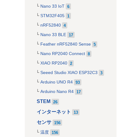
Nano 33 IoT
6
STM32F405
1
nRF52840
4
Nano 33 BLE
17
Feather nRF52840 Sense
5
Nano RP2040 Connect
8
XIAO RP2040
2
Seeed Studio XIAO ESP32C3
3
Arduino UNO R4
93
Arduino Nano R4
17
STEM
26
インターネット
13
センサ
156
温度
156