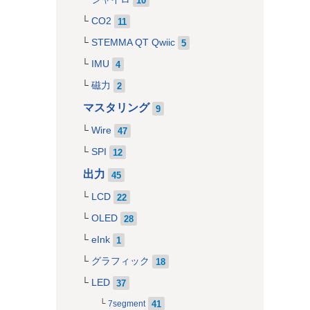
CO2
11
STEMMA QT Qwiic
5
IMU
4
磁力
2
マスタリング
9
Wire
47
SPI
12
出力
45
LCD
22
OLED
28
istic UUID
s if this characteristic changes
eInk
1
グラフィック
18
LED
37
41
7segment