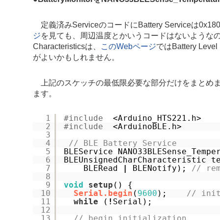
定義済みServiceのコードにBattery Serviceは
ジ
を見ても、周辺温度とかいうコードはないようなので
Characteristicsは、
このWebページ
ではBattery Lev
がよいかもしれません。
上記のスケッチの最低限必要な部分だけをまとめま
ます。
1
#include
<Arduino_HTS221.h>
2
#include
<ArduinoBLE.h>
3
4
// BLE Battery Service
5
BLEService NANO33BLESense_Tempe
6
BLEUnsignedCharCharacteristic t
7
BLERead 
|
BLENotify); 
// re
8
9
void
setup
() {
10
Serial.begin
(
9600
);    
// ini
11
while
(
!
Serial);
12
13
// begin initialization