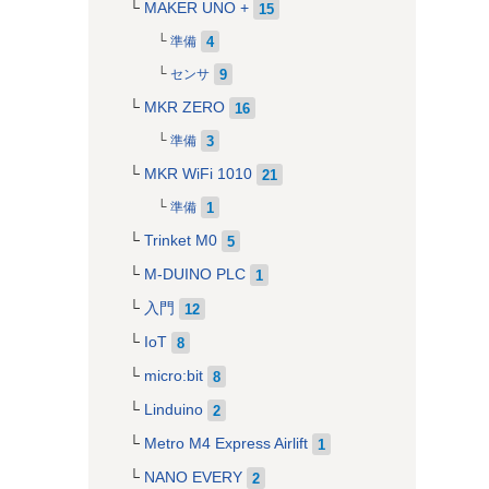
MAKER UNO +
15
4
準備
9
センサ
MKR ZERO
16
3
準備
MKR WiFi 1010
21
1
準備
Trinket M0
5
M-DUINO PLC
1
入門
12
IoT
8
micro:bit
8
Linduino
2
Metro M4 Express Airlift
1
NANO EVERY
2