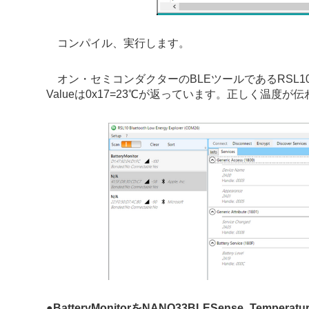
コンパイル、実行します。
オン・セミコンダクターのBLEツールであるRSL10 Bluet
Valueは0x17=23℃が返っています。正しく温度が
●
BatteryMonitorをNANO33BLESense_Temperat