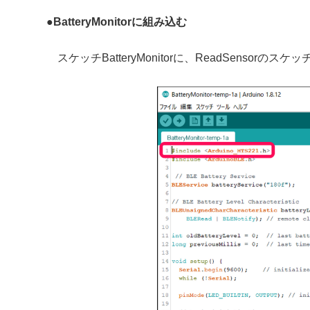
●
BatteryMonitorに組み込む
スケッチBatteryMonitorに、
ReadSensorのス