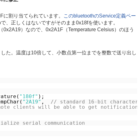
0x180Fに割り当てられています。
このbluetoothのService定義ペー
、正しくはないですがそのまま0x18fを使います。
el（0x2A19）なので、0x2A1F（Temperature Celsius）のほう
した。温度は10倍して、小数点第一位までを整数で送り出し
rature(
"180f"
);
empChar(
"2A19"
,  
// standard 16-bit character
mote clients will be able to get notification
tialize serial communication