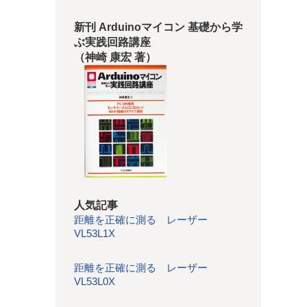
新刊 Arduinoマイコン 基礎から学
ぶ実践回路講座
（神崎 康宏 著）
人気記事
距離を正確に測る レーザー
VL53L1X
距離を正確に測る レーザー
VL53L0X