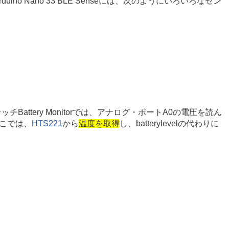
 Nano 33 BLE Senseには、次のようにいろいろなセン
ttery Monitorでは、アナログ・ポートA0の電圧を読ん
。ここでは、
HTS221
から
温度を取得
し、batterylevelの代わりに