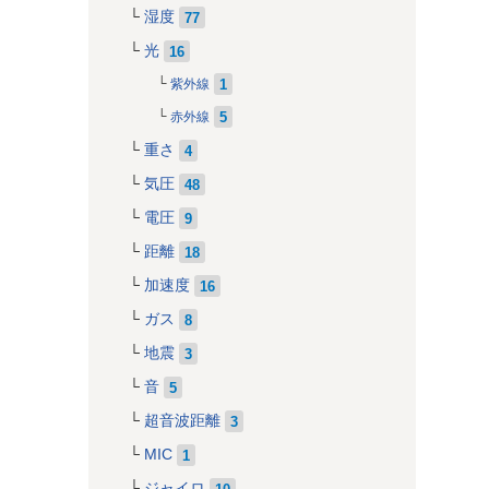
湿度
77
光
16
1
紫外線
5
赤外線
重さ
4
気圧
48
電圧
9
距離
18
加速度
16
ガス
8
地震
3
音
5
超音波距離
3
MIC
1
ジャイロ
10