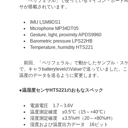
「ペリフェラル」で使っているマイコン・ボードArduino
サが搭載されています。
IMU LSM9DS1
Microphone MP34DT05
Gesture, light, proximity APDS9960
Barometric pressure LPS22HB
Temperature, humidity HTS221
前回、「ペリフェラル」で動かしたサンプル・スケッチBa
で、キャラbatterylevelのValueで送っていました
温度のデータを送るように変更します。
●
温湿度センサHTS221のおもなスペック
電源電圧 1.7～3.6V
温度測定確度 ±0.5°C（15～+40°C）
湿度測定確度 ±3.5%rH（20～+80%rH）
湿度および温度出力データ 16ビット