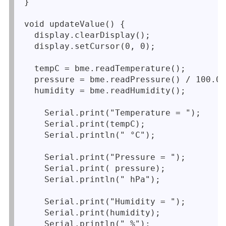
}

void updateValue() {

  display.clearDisplay();

  display.setCursor(0, 0);

  tempC = bme.readTemperature();

  pressure = bme.readPressure() / 100.0;

  humidity = bme.readHumidity();

    Serial.print("Temperature = ");

    Serial.print(tempC);

    Serial.println(" °C");

    Serial.print("Pressure = ");

    Serial.print( pressure);

    Serial.println(" hPa");

    Serial.print("Humidity = ");

    Serial.print(humidity);

    Serial.println(" %");
