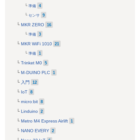
4
準備
9
センサ
MKR ZERO
16
3
準備
MKR WiFi 1010
21
1
準備
Trinket M0
5
M-DUINO PLC
1
入門
12
IoT
8
micro:bit
8
Linduino
2
Metro M4 Express Airlift
1
NANO EVERY
2