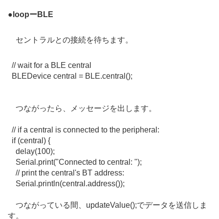
●
loopーBLE
セントラルとの接続を待ちます。
// wait for a BLE central
BLEDevice central =
BLE
.
central
();
つながったら、メッセージを出します。
// if a central is connected to the peripheral:
if
(central) {
delay
(
100
);
Serial
.
print
(
"Connected to central: "
);
// print the central's BT address:
Serial
.
println
(
central
.
address
());
つながっている間、updateValue();でデータを送信しま
す。