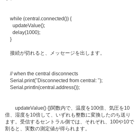
while
(
central
.
connected
()) {
updateValue
();
delay
(
1000
);
}
接続が切れると、メッセージを出します。
// when the central disconnects
Serial
.
print
(
"Disconnected from central: "
);
Serial
.
println
(
central
.
address
());
updateValue
() {}関数内で、温度を100倍、気圧を10
倍、湿度を10倍して、いずれも整数に変換したのち送り
ます。受信するセントラル側では、それぞれ、100や10で
割ると、実数の測定値が得られます。