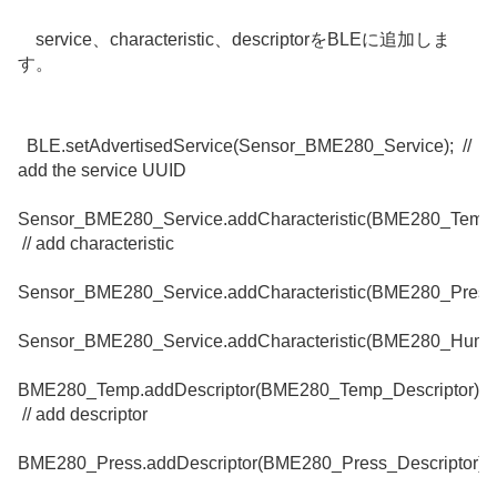
service、characteristic、descriptorをBLEに追加しま
す。
BLE
.
setAdvertisedService
(Sensor_BME280_Service);
//
add the service UUID
Sensor_BME280_Service
.
addCharacteristic
(BME280_Temp)
// add characteristic
Sensor_BME280_Service
.
addCharacteristic
(BME280_Press)
Sensor_BME280_Service
.
addCharacteristic
(BME280_Humidi
BME280_Temp
.
addDescriptor
(BME280_Temp_Descriptor);
// add descriptor
BME280_Press
.
addDescriptor
(BME280_Press_Descriptor);