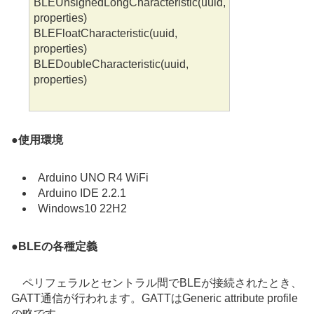
BLEUnsignedLongCharacteristic(uuid,
properties)
BLEFloatCharacteristic(uuid,
properties)
BLEDoubleCharacteristic(uuid,
properties)
●
使用環境
Arduino UNO R4 WiFi
Arduino IDE 2.2.1
Windows10 22H2
●
BLEの各種定義
ペリフェラルとセントラル間でBLEが接続されたとき、
GATT通信が行われます。GATTはGeneric attribute profile
の略です。