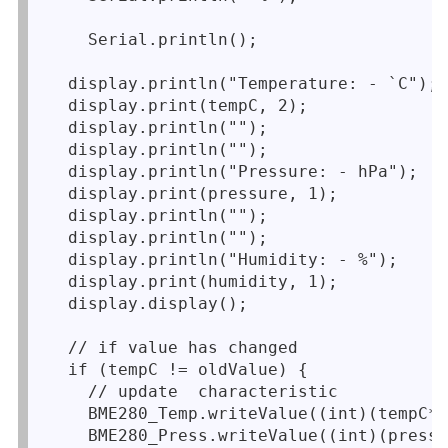
    Serial.println();

  display.println("Temperature: - `C");

  display.print(tempC, 2);

  display.println("");

  display.println("");

  display.println("Pressure: - hPa");

  display.print(pressure, 1);

  display.println("");

  display.println("");

  display.println("Humidity: - %");

  display.print(humidity, 1);

  display.display();

  // if value has changed

  if (tempC != oldValue) {

    // update  characteristic

    BME280_Temp.writeValue((int)(tempC*1
    BME280_Press.writeValue((int)(pressu