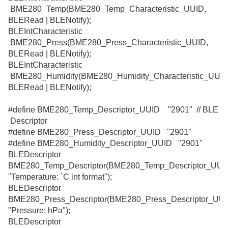
BME280_Temp
(
BME280_Temp_Characteristic_UUID
,
BLERead
|
BLENotify
);
BLEIntCharacteristic
BME280_Press
(
BME280_Press_Characteristic_UUID
,
BLERead
|
BLENotify
);
BLEIntCharacteristic
BME280_Humidity
(
BME280_Humidity_Characteristic_UUI
BLERead
|
BLENotify
);
#define
BME280_Temp_Descriptor_UUID
"2901"
// BLE
Descriptor
#define
BME280_Press_Descriptor_UUID
"2901"
#define
BME280_Humidity_Descriptor_UUID
"2901"
BLEDescriptor
BME280_Temp_Descriptor
(
BME280_Temp_Descriptor_UUI
"Temperature: `C int format"
);
BLEDescriptor
BME280_Press_Descriptor
(
BME280_Press_Descriptor_UU
"Pressure: hPa"
);
BLEDescriptor