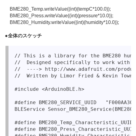
BME280_Temp
.
writeValue
((
int
)(tempC*
100.0
));
BME280_Press
.
writeValue
((
int
)(pressure*
10.0
));
BME280_Humidity
.
writeValue
((
int
)(humidity*
10.0
));
●
全体のスケッチ
// This is a library for the BME280 humi
//  Designed specifically to work with t
//  ----> http://www.adafruit.com/produc
//  Written by Limor Fried & Kevin Towns
#include <ArduinoBLE.h>

#define BME280_SERVICE_UUID   "F000AA30-
BLEService Sensor_BME280_Service(BME280_
#define BME280_Temp_Characteristic_UUID 
#define BME280_Press_Characteristic_UUID
#define BME280_Humidity_Characteristic_U