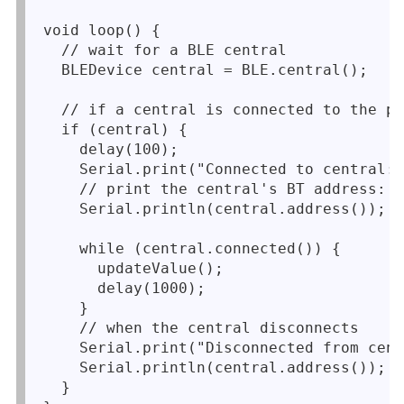
void loop() { 

  // wait for a BLE central

  BLEDevice central = BLE.central();

  // if a central is connected to the pe
  if (central) {

    delay(100);

    Serial.print("Connected to central: 
    // print the central's BT address:

    Serial.println(central.address());

    while (central.connected()) {

      updateValue();

      delay(1000);

    }

    // when the central disconnects

    Serial.print("Disconnected from cent
    Serial.println(central.address());

  }
