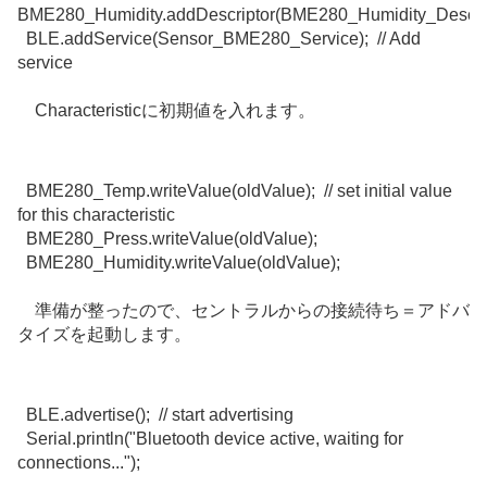
BME280_Humidity
.
addDescriptor
(BME280_Humidity_Descrip
BLE
.
addService
(Sensor_BME280_Service);
// Add
service
Characteristicに初期値を入れます。
BME280_Temp
.
writeValue
(oldValue);
// set initial value
for this characteristic
BME280_Press
.
writeValue
(oldValue);
BME280_Humidity
.
writeValue
(oldValue);
準備が整ったので、セントラルからの接続待ち＝アドバ
タイズを起動します。
BLE.advertise(); // start advertising
Serial.println("Bluetooth device active, waiting for
connections...");