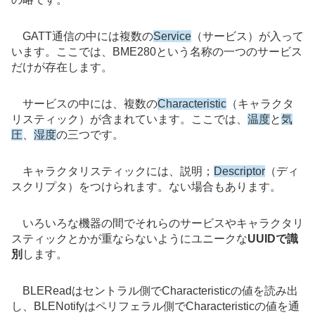
GATT通信の中には複数の
Service
（サービス）
が入って
います。ここでは、BME280という名称の一つのサービス
だけが存在します。
サービスの中には、複数の
Characteristic
（キャラクタ
リスティック）が含まれています。ここでは、
温度
と
気
圧
、
湿度
の三つです。
キャラクタリスティックには、説明；
Descriptor
（
ディ
スクリプタ）をつけられます。ない場合もあります。
いろいろな機器の間でそれらのサービスやキャラクタリ
スティックとかが重ならないようにユニークな
UUIDで識
別
します。
BLEReadはセントラル側でCharacteristicの値を読み出
し、BLENotifyはペリフェラル側でCharacteristicの値を通