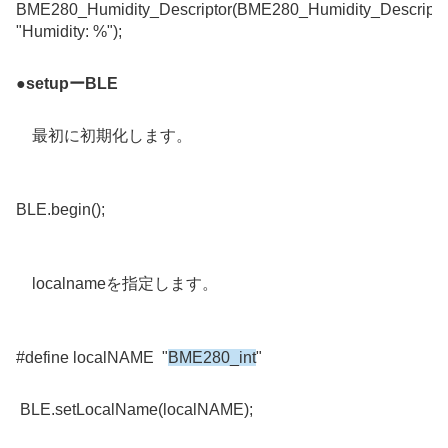
BME280_Humidity_Descriptor
(
BME280_Humidity_Descript
"Humidity: %"
);
●setupーBLE
最初に初期化します。
BLE.begin();
localnameを指定します。
#define localNAME "
BME280_int
"
BLE.setLocalName(localNAME);