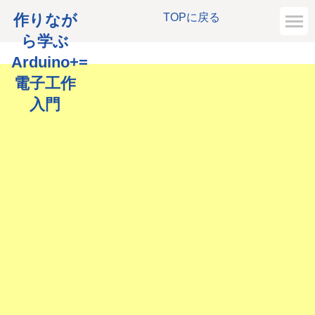
作りなが
TOPに戻る
ら学ぶ
Arduino+=
電子工作
入門