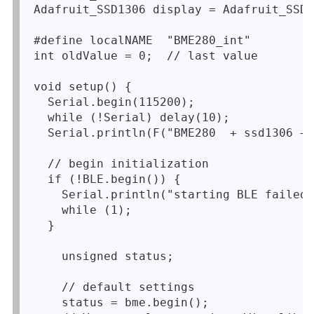
Adafruit_SSD1306 display = Adafruit_SSD1
#define localNAME  "BME280_int"

int oldValue = 0;  // last value 

void setup() {

  Serial.begin(115200);

  while (!Serial) delay(10); 

  Serial.println(F("BME280  + ssd1306 + 
  // begin initialization

  if (!BLE.begin()) {

    Serial.println("starting BLE failed!
    while (1);

  }

    unsigned status;

    // default settings

    status = bme.begin();  
