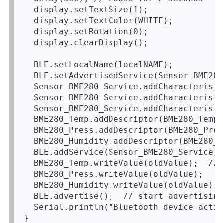
  display.setTextSize(1);

  display.setTextColor(WHITE);

  display.setRotation(0);

  display.clearDisplay();

  BLE.setLocalName(localNAME);

  BLE.setAdvertisedService(Sensor_BME280
  Sensor_BME280_Service.addCharacteristi
  Sensor_BME280_Service.addCharacteristi
  Sensor_BME280_Service.addCharacteristi
  BME280_Temp.addDescriptor(BME280_Temp_
  BME280_Press.addDescriptor(BME280_Pres
  BME280_Humidity.addDescriptor(BME280_H
  BLE.addService(Sensor_BME280_Service);
  BME280_Temp.writeValue(oldValue);  // 
  BME280_Press.writeValue(oldValue);

  BME280_Humidity.writeValue(oldValue);

  BLE.advertise();  // start advertising

  Serial.println("Bluetooth device activ
}
