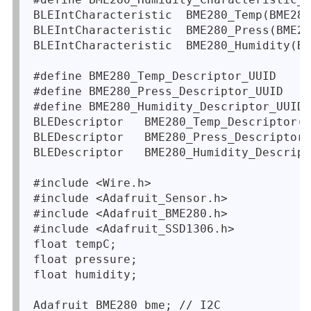
BLEIntCharacteristic  BME280_Temp(BME280
BLEIntCharacteristic  BME280_Press(BME28
BLEIntCharacteristic  BME280_Humidity(BM
#define BME280_Temp_Descriptor_UUID    "
#define BME280_Press_Descriptor_UUID   "
#define BME280_Humidity_Descriptor_UUID 
BLEDescriptor   BME280_Temp_Descriptor(B
BLEDescriptor   BME280_Press_Descriptor(
BLEDescriptor   BME280_Humidity_Descript
#include <Wire.h>
#include <Adafruit_Sensor.h>
#include <Adafruit_BME280.h>
#include <Adafruit_SSD1306.h>

float tempC;

float pressure;

float humidity;

Adafruit_BME280 bme; // I2C
