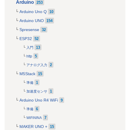
Arduino
253
Arduino Uno Q
10
Arduino UNO
154
Spresense
32
ESP32
52
13
入門
5
http
2
アナログ入力
M5Stack
15
1
準備
1
加速度センサ
Arduino Uno R4 WiFi
9
6
準備
7
WiFiNINA
MAKER UNO +
15