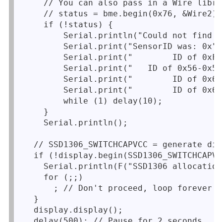
    // You can also pass in a Wire libra
    // status = bme.begin(0x76, &Wire2)

    if (!status) {

        Serial.println("Could not find a
        Serial.print("SensorID was: 0x")
        Serial.print("        ID of 0xFF
        Serial.print("   ID of 0x56-0x58
        Serial.print("        ID of 0x60
        Serial.print("        ID of 0x61
        while (1) delay(10);

    }

    Serial.println();

  // SSD1306_SWITCHCAPVCC = generate dis
  if (!display.begin(SSD1306_SWITCHCAPVC
    Serial.println(F("SSD1306 allocation
    for (;;)

      ; // Don't proceed, loop forever

  }

  display.display();

  delay(500); // Pause for 2 seconds
