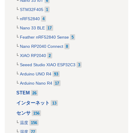
Nano 33 IoT
6
STM32F405
1
nRF52840
4
Nano 33 BLE
17
Feather nRF52840 Sense
5
Nano RP2040 Connect
8
XIAO RP2040
2
Seeed Studio XIAO ESP32C3
3
Arduino UNO R4
93
Arduino Nano R4
17
STEM
26
インターネット
13
センサ
156
温度
156
湿度
77