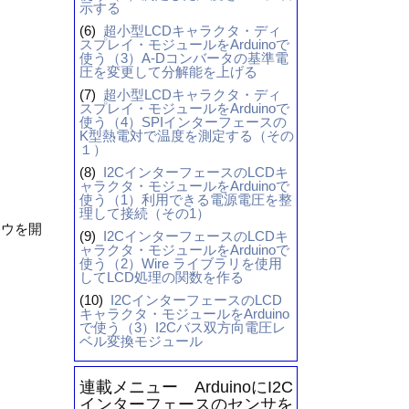
示する
(6)
超小型LCDキャラクタ・ディ
スプレイ・モジュールをArduinoで
使う（3）A-Dコンバータの基準電
圧を変更して分解能を上げる
(7)
超小型LCDキャラクタ・ディ
スプレイ・モジュールをArduinoで
使う（4）SPIインターフェースの
K型熱電対で温度を測定する（その
１）
(8)
I2CインターフェースのLCDキ
ャラクタ・モジュールをArduinoで
使う（1）利用できる電源電圧を整
理して接続（その1）
ドウを開
(9)
I2CインターフェースのLCDキ
ャラクタ・モジュールをArduinoで
使う（2）Wire ライブラリを使用
してLCD処理の関数を作る
(10)
I2CインターフェースのLCD
キャラクタ・モジュールをArduino
で使う（3）I2Cバス双方向電圧レ
ベル変換モジュール
連載メニュー ArduinoにI2C
インターフェースのセンサを