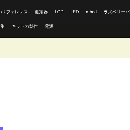
inoリファレンス
測定器
LCD
LED
mbed
ラズベリーパ
ト集
キットの製作
電源