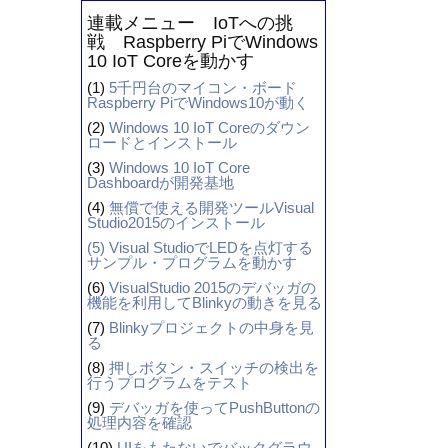
連載メニュー IoTへの挑
戦 Raspberry PiでWindows
10 IoT Coreを動かす
(1)
5千円台のマイコン・ボード
Raspberry PiでWindows10が動く
(2)
Windows 10 IoT Coreのダウン
ロードとインストール
(3)
Windows 10 IoT Core
Dashboardが開発基地
(4)
無償で使える開発ツールVisual
Studio2015のインストール
(5)
Visual StudioでLEDを点灯する
サンプル・プログラムを動かす
(6)
VisualStudio 2015のデバッガの
機能を利用してBlinkyの動きを見る
(7)
Blinkyプロジェクトの中身を見
る
(8)
押しボタン・スイッチの検出を
行うプログラムをテスト
(9)
デバッガを使ってPushButtonの
処理内容を確認