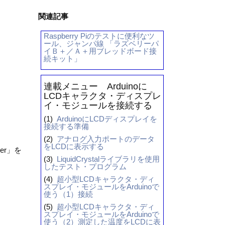
関連記事
Raspberry Piのテストに便利なツ
ール、ジャンパ線 「ラズベリーパ
イＢ＋／Ａ＋用ブレッドボード接
続キット」
連載メニュー Arduinoに
LCDキャラクタ・ディスプレ
イ・モジュールを接続する
(1)
ArduinoにLCDディスプレイを
接続する準備
(2)
アナログ入力ポートのデータ
をLCDに表示する
er」を
(3)
LiquidCrystalライブラリを使用
したテスト・プログラム
(4)
超小型LCDキャラクタ・ディ
スプレイ・モジュールをArduinoで
使う（1）接続
(5)
超小型LCDキャラクタ・ディ
スプレイ・モジュールをArduinoで
使う（2）測定した温度をLCDに表