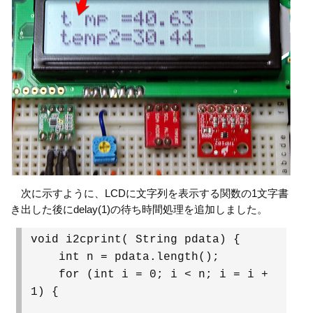
次に示すように、LCDに文字列を表示する関数の1文字書
き出した後にdelay(1)の待ち時間処理を追加しました。
void i2cprint( String pdata) {
int n = pdata.length();
for (int i = 0; i < n; i = i +
1) {