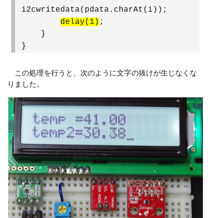
i2cwritedata(pdata.charAt(i));
delay(1)
;
}
}
この処理を行うと、次のように文字の抜けが生じなくな
りました。