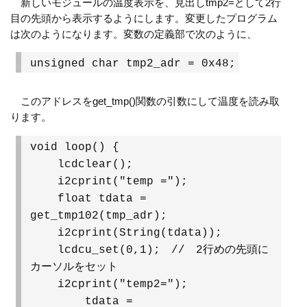
新しいモジュールの温度表示を、見出しtmp2=として2行
目の先頭から表示するようにします。変更したプログラム
は次のようになります。変数の定義部で次のように、
unsigned char tmp2_adr = 0x48;
このアドレスをget_tmp()関数の引数にして温度を読み取
ります。
void loop() {
lcdclear();
i2cprint("temp =");
float tdata =
get_tmp102(tmp_adr);
i2cprint(String(tdata));
lcdcu_set(0,1); // 2行めの先頭に
カーソルをセット
i2cprint("temp2=");
tdata =