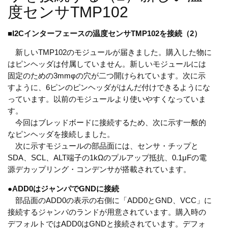
度センサTMP102
■
I2Cインターフェースの温度センサTMP102を接続（2）
新しいTMP102のモジュールが届きました。購入した物に
はピンヘッダは付属していません。新しいモジュールには
固定のための3mmφの穴が二つ開けられています。次に示
すように、6ピンのピンヘッダがはんだ付けできるようにな
っています。以前のモジュールより使いやすくなっていま
す。
今回はブレッドボードに接続するため、次に示す一般的
なピンヘッダを接続しました。
次に示すモジュールの部品面には、センサ・チップと
SDA、SCL、ALT端子の1kΩのプルアップ抵抗、0.1μFの電
源デカップリング・コンデンサが搭載されています。
●
ADD0はジャンパでGNDに接続
部品面のADD0の表示の右側に「ADD0とGND、VCC」に
接続するジャンパのランドが用意されています。購入時の
デフォルトではADD0はGNDと接続されています。デフォ