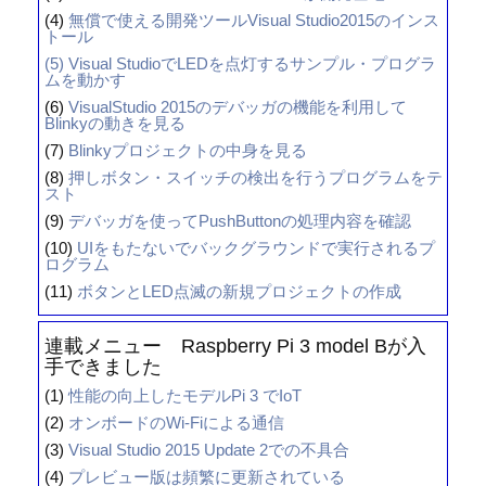
(4)
無償で使える開発ツールVisual Studio2015のインス
トール
(5)
Visual StudioでLEDを点灯するサンプル・プログラ
ムを動かす
(6)
VisualStudio 2015のデバッガの機能を利用して
Blinkyの動きを見る
(7)
Blinkyプロジェクトの中身を見る
(8)
押しボタン・スイッチの検出を行うプログラムをテ
スト
(9)
デバッガを使ってPushButtonの処理内容を確認
(10)
UIをもたないでバックグラウンドで実行されるプ
ログラム
(11)
ボタンとLED点滅の新規プロジェクトの作成
連載メニュー Raspberry Pi 3 model Bが入
手できました
(1)
性能の向上したモデルPi 3 でIoT
(2)
オンボードのWi-Fiによる通信
(3)
Visual Studio 2015 Update 2での不具合
(4)
プレビュー版は頻繁に更新されている