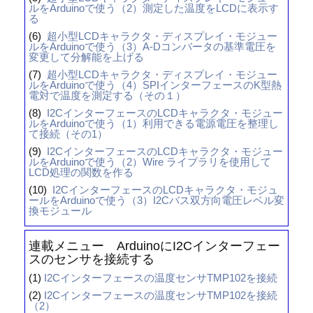
ルをArduinoで使う（2）測定した温度をLCDに表示す
る
(6)
超小型LCDキャラクタ・ディスプレイ・モジュー
ルをArduinoで使う（3）A-Dコンバータの基準電圧を
変更して分解能を上げる
(7)
超小型LCDキャラクタ・ディスプレイ・モジュー
ルをArduinoで使う（4）SPIインターフェースのK型熱
電対で温度を測定する（その１）
(8)
I2CインターフェースのLCDキャラクタ・モジュー
ルをArduinoで使う（1）利用できる電源電圧を整理し
て接続（その1）
(9)
I2CインターフェースのLCDキャラクタ・モジュー
ルをArduinoで使う（2）Wire ライブラリを使用して
LCD処理の関数を作る
(10)
I2CインターフェースのLCDキャラクタ・モジュ
ールをArduinoで使う（3）I2Cバス双方向電圧レベル変
換モジュール
連載メニュー ArduinoにI2Cインターフェー
スのセンサを接続する
(1)
I2Cインターフェースの温度センサTMP102を接続
(2)
I2Cインターフェースの温度センサTMP102を接続
（2）