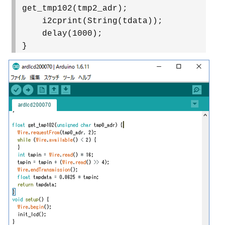
get_tmp102(tmp2_adr);
i2cprint(String(tdata));
delay(1000);
}