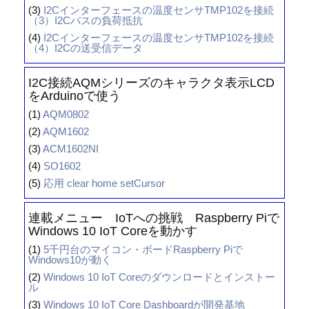
(3)
I2Cインターフェースの温度センサTMP102を接続
（3）I2Cバスの負荷抵抗
(4)
I2Cインターフェースの温度センサTMP102を接続
（4）I2Cの送受信データ
I2C接続AQMシリーズのキャラクタ表示LCD
をArduinoで使う
(1)
AQM0802
(2)
AQM1602
(3)
ACM1602NI
(4)
SO1602
(5)
応用 clear home setCursor
連載メニュー IoTへの挑戦 Raspberry Piで
Windows 10 IoT Coreを動かす
(1)
5千円台のマイコン・ボードRaspberry Piで
Windows10が動く
(2)
Windows 10 IoT Coreのダウンロードとインストー
ル
(3)
Windows 10 IoT Core Dashboardが開発基地