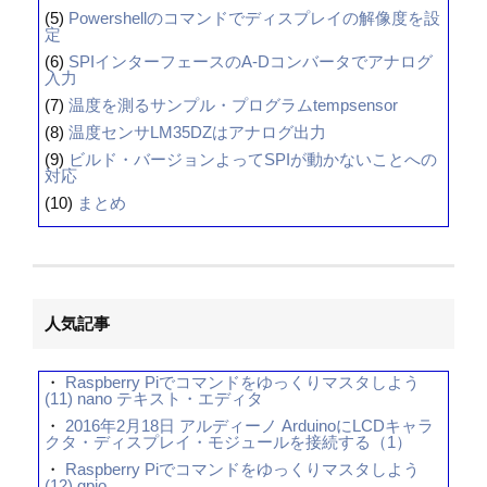
(5)
Powershellのコマンドでディスプレイの解像度を設
定
(6)
SPIインターフェースのA-Dコンバータでアナログ
入力
(7)
温度を測るサンプル・プログラムtempsensor
(8)
温度センサLM35DZはアナログ出力
(9)
ビルド・バージョンよってSPIが動かないことへの
対応
(10)
まとめ
人気記事
・
Raspberry Piでコマンドをゆっくりマスタしよう
(11) nano テキスト・エディタ
・
2016年2月18日 アルディーノ ArduinoにLCDキャラ
クタ・ディスプレイ・モジュールを接続する（1）
・
Raspberry Piでコマンドをゆっくりマスタしよう
(12) gpio