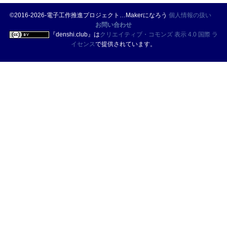
©2016-2026-電子工作推進プロジェクト…Makerになろう
個人情報の扱い
お問い合わせ
『
denshi.club
』は
クリエイティブ・コモンズ 表示 4.0 国際 ラ
イセンス
で提供されています。