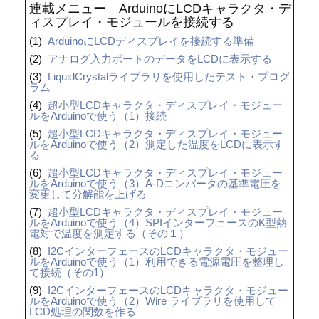
連載メニュー ArduinoにLCDキャラクタ・デ
ィスプレイ・モジュールを接続する
(1)
ArduinoにLCDディスプレイを接続する準備
(2)
アナログ入力ポートのデータをLCDに表示する
(3)
LiquidCrystalライブラリを使用したテスト・プログ
ラム
(4)
超小型LCDキャラクタ・ディスプレイ・モジュー
ルをArduinoで使う（1）接続
(5)
超小型LCDキャラクタ・ディスプレイ・モジュー
ルをArduinoで使う（2）測定した温度をLCDに表示す
る
(6)
超小型LCDキャラクタ・ディスプレイ・モジュー
ルをArduinoで使う（3）A-Dコンバータの基準電圧を
変更して分解能を上げる
(7)
超小型LCDキャラクタ・ディスプレイ・モジュー
ルをArduinoで使う（4）SPIインターフェースのK型熱
電対で温度を測定する（その１）
(8)
I2CインターフェースのLCDキャラクタ・モジュー
ルをArduinoで使う（1）利用できる電源電圧を整理し
て接続（その1）
(9)
I2CインターフェースのLCDキャラクタ・モジュー
ルをArduinoで使う（2）Wire ライブラリを使用して
LCD処理の関数を作る