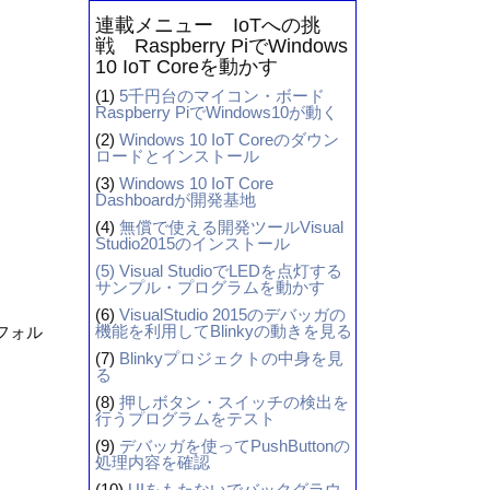
連載メニュー IoTへの挑
戦 Raspberry PiでWindows
10 IoT Coreを動かす
(1)
5千円台のマイコン・ボード
Raspberry PiでWindows10が動く
(2)
Windows 10 IoT Coreのダウン
ロードとインストール
(3)
Windows 10 IoT Core
Dashboardが開発基地
(4)
無償で使える開発ツールVisual
Studio2015のインストール
(5)
Visual StudioでLEDを点灯する
サンプル・プログラムを動かす
(6)
VisualStudio 2015のデバッガの
機能を利用してBlinkyの動きを見る
フォル
(7)
Blinkyプロジェクトの中身を見
る
(8)
押しボタン・スイッチの検出を
行うプログラムをテスト
(9)
デバッガを使ってPushButtonの
処理内容を確認