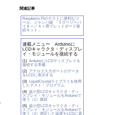
関連記事
Raspberry Piのテストに便利なツ
ール、ジャンパ線 「ラズベリーパ
イＢ＋／Ａ＋用ブレッドボード接
続キット」
連載メニュー Arduinoに
LCDキャラクタ・ディスプレ
イ・モジュールを接続する
(1)
ArduinoにLCDディスプレイを
接続する準備
(2)
アナログ入力ポートのデータ
をLCDに表示する
(3)
LiquidCrystalライブラリを使用
したテスト・プログラム
(4)
超小型LCDキャラクタ・ディ
スプレイ・モジュールをArduinoで
使う（1）接続
す。
(5)
超小型LCDキャラクタ・ディ
スプレイ・モジュールをArduinoで
使う（2）測定した温度をLCDに表