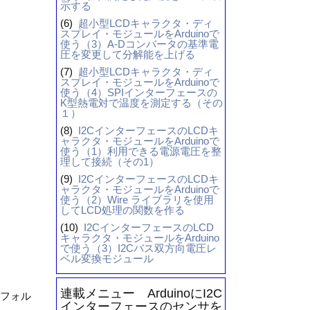
示する
(6)
超小型LCDキャラクタ・ディ
スプレイ・モジュールをArduinoで
使う（3）A-Dコンバータの基準電
圧を変更して分解能を上げる
(7)
超小型LCDキャラクタ・ディ
スプレイ・モジュールをArduinoで
使う（4）SPIインターフェースの
K型熱電対で温度を測定する（その
１）
(8)
I2CインターフェースのLCDキ
ャラクタ・モジュールをArduinoで
使う（1）利用できる電源電圧を整
理して接続（その1）
(9)
I2CインターフェースのLCDキ
ャラクタ・モジュールをArduinoで
使う（2）Wire ライブラリを使用
してLCD処理の関数を作る
(10)
I2CインターフェースのLCD
キャラクタ・モジュールをArduino
で使う（3）I2Cバス双方向電圧レ
ベル変換モジュール
連載メニュー ArduinoにI2C
ド・フォル
インターフェースのセンサを