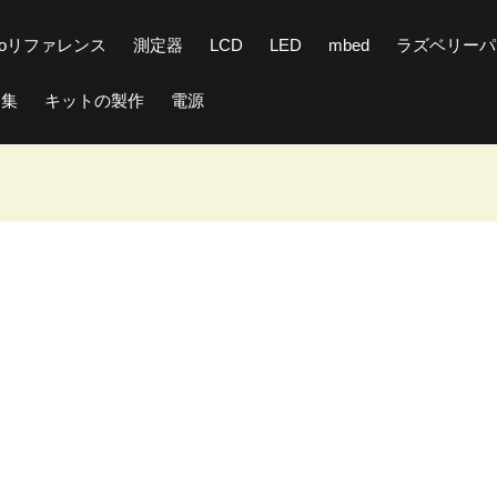
inoリファレンス
測定器
LCD
LED
mbed
ラズベリーパ
ト集
キットの製作
電源