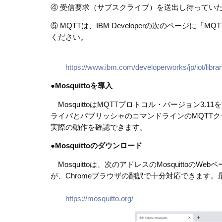
④ 受信要求（サブスクライブ）を送出し待ってい
⑤ MQTTは、IBM Developerの次のペー
ください。
https://www.ibm.com/developerworks/jp/iot/librar
●
Mosquittoを導入
MosquittoはMQTTプロトコル・バージョン
ライバとパブリッシャのコマンドラインのMQTTクラ
実際の動作を確認できます。
●
Mosquittoのダウンロード
Mosquittoは、次のアドレスのMosquitt
が、Chromeブラウザの翻訳で十分対応できます
https://mosquitto.org/