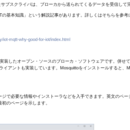
たサブスクライバは、ブローカから送られてくるデータを受信して
ジに「MQTTの基本知識」という解説記事があります。詳しくはそちらを参
y/iot-mqtt-why-good-for-iot/index.html
3.11を実装したオープン・ソースのブローカ・ソフトウェアです。併せ
イアントも実装しています。Mosquittoをインストールすると、M
oのWebページで必要な情報やインストーラなどを入手できます。英文のペ
。最初のページを示します。