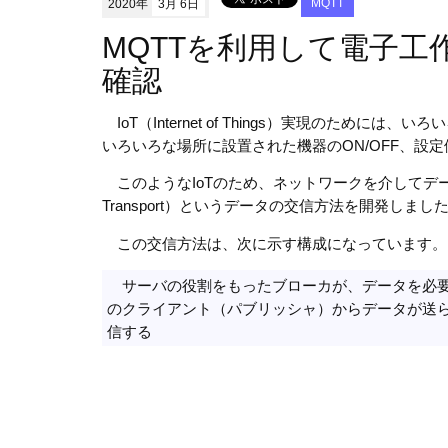
2020年
3月 6日
MQTT
MQTTを利用して電子工
確認
IoT（Internet of Things）実現のた
いろいろな場所に設置された機器のON/OFF、設
このようなIoTのため、ネットワークを介してデータのやり取
Transport）というデータの交信方法を開発しまし
この交信方法は、次に示す構成になっています。
サーバの役割をもったブローカが、データを必要
のクライアント（パブリッシャ）からデータが送
信する