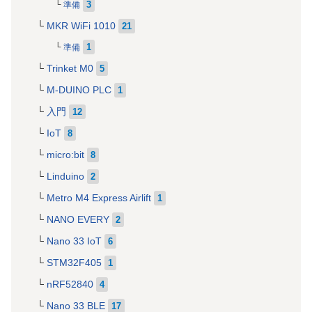
3
準備
MKR WiFi 1010
21
1
準備
Trinket M0
5
M-DUINO PLC
1
入門
12
IoT
8
micro:bit
8
Linduino
2
Metro M4 Express Airlift
1
NANO EVERY
2
Nano 33 IoT
6
STM32F405
1
nRF52840
4
Nano 33 BLE
17