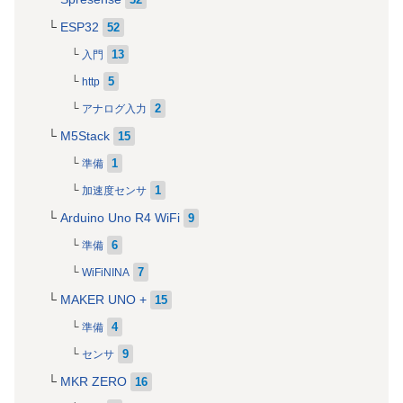
ESP32
52
13
入門
5
http
2
アナログ入力
M5Stack
15
1
準備
1
加速度センサ
Arduino Uno R4 WiFi
9
6
準備
7
WiFiNINA
MAKER UNO +
15
4
準備
9
センサ
MKR ZERO
16