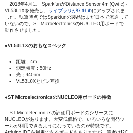
2018年4月に、SparkfunがDistance Sensor 4m (Qwiic) -
VL53L1Xを発売し、
ライブラリがGitHub
にアップされま
した。執筆時点ではSparkfunの製品はまだ日本で流通して
いないので、ST MicroelectronicsのNUCLEO用ボードで
動作させました。
●
VL53L1Xのおもなスペック
距離；4m
測定頻度；50Hz
光；940nm
VL53L0Xとピン互換
●
ST MicroelectronicsのNUCLEO用ボードの特徴
ST Microelectronicsの評価用ボードのシリーズに
NUCLEOがあります。大変低価格で、いろいろな開発ツ
ールが利用できるようになっているのが特徴です。
Arduino IDEを利用できるボードもありますが、筆者はI2C