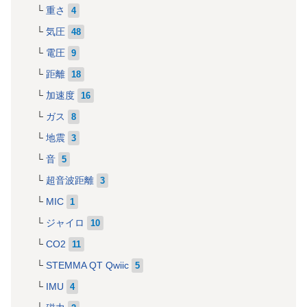
重さ
4
気圧
48
電圧
9
距離
18
加速度
16
ガス
8
地震
3
音
5
超音波距離
3
MIC
1
ジャイロ
10
CO2
11
STEMMA QT Qwiic
5
IMU
4