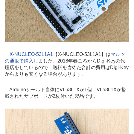
X-NUCLEO-53L1A1
【X-NUCLEO-53L1A1】は
マルツ
の通販で購入
しました。2018年春ごろからDigi-Keyの代
理店をしているので、送料を含めた合計の費用はDigi-Key
からよりも安くなる場合があります。
Arduinoシールド自体にVL53L1Xが1個、VL53L1Xが搭
載されたサブボードが2枚付いた製品です。