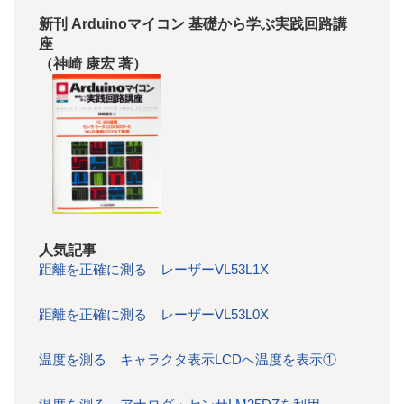
新刊 Arduinoマイコン 基礎から学ぶ実践回路講
座
（神崎 康宏 著）
人気記事
距離を正確に測る レーザーVL53L1X
距離を正確に測る レーザーVL53L0X
温度を測る キャラクタ表示LCDへ温度を表示①