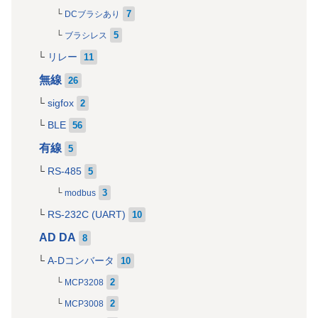
7
DCブラシあり
5
ブラシレス
リレー
11
無線
26
sigfox
2
BLE
56
有線
5
RS-485
5
3
modbus
RS-232C (UART)
10
AD DA
8
A-Dコンバータ
10
2
MCP3208
2
MCP3008