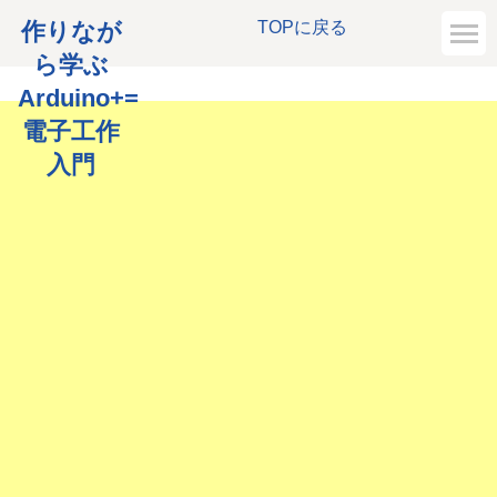
作りなが
TOPに戻る
ら学ぶ
Arduino+=
電子工作
入門