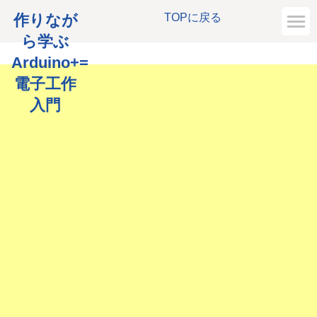
作りなが
TOPに戻る
ら学ぶ
Arduino+=
電子工作
入門