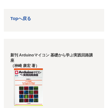
Topへ戻る
新刊 Arduinoマイコン 基礎から学ぶ実践回路講
座
（神崎 康宏 著）