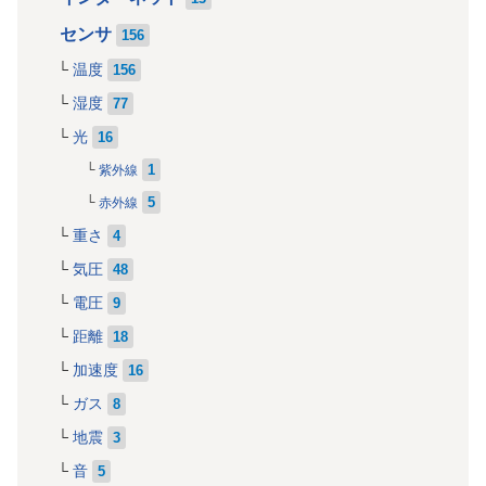
センサ
156
温度
156
湿度
77
光
16
1
紫外線
5
赤外線
重さ
4
気圧
48
電圧
9
距離
18
加速度
16
ガス
8
地震
3
音
5