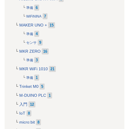
6
準備
7
WiFiNINA
MAKER UNO +
15
4
準備
9
センサ
MKR ZERO
16
3
準備
MKR WiFi 1010
21
1
準備
Trinket M0
5
M-DUINO PLC
1
入門
12
IoT
8
micro:bit
8