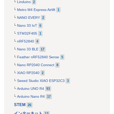
Linduino
2
Metro M4 Express Airlift
1
NANO EVERY
2
Nano 33 IoT
6
STM32F405
1
nRF52840
4
Nano 33 BLE
17
Feather nRF52840 Sense
5
Nano RP2040 Connect
8
XIAO RP2040
2
Seeed Studio XIAO ESP32C3
3
Arduino UNO R4
93
Arduino Nano R4
17
STEM
26
インターネット
13