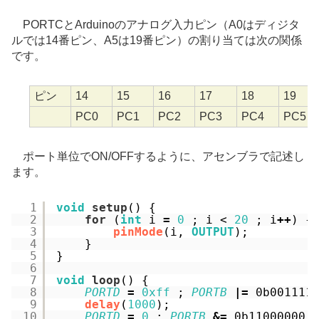
PORTCとArduinoのアナログ入力ピン（A0はディジタ
ルでは14番ピン、A5は19番ピン）の割り当ては次の関係
です。
ピン
14
15
16
17
18
19
PC0
PC1
PC2
PC3
PC4
PC5
ポート単位でON/OFFするように、アセンブラで記述し
ます。
1
void
setup
() {
2
for
(
int
i 
=
0
; i < 
20
; i
+
+
) {
3
pinMode
(i, 
OUTPUT
);
4
}
5
}
6
7
void
loop
() {
8
PORTD
=
0xff
; 
PORTB
|
=
0b001111
9
delay
(
1000
); 
10
PORTD
=
0
; 
PORTB
&
=
0b11000000 