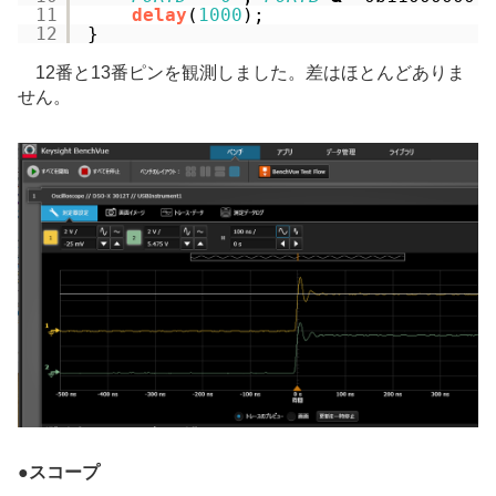
11
delay
(
1000
);
12
}
12番と13番ピンを観測しました。差はほとんどありま
せん。
●
スコープ