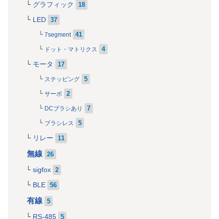
グラフィック
18
LED
37
41
7segment
4
ドット・マトリクス
モータ
17
5
ステッピング
2
サーボ
7
DCブラシあり
5
ブラシレス
リレー
11
無線
26
sigfox
2
BLE
56
有線
5
RS-485
5