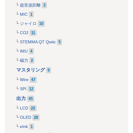
超音波距離
3
MIC
1
ジャイロ
10
CO2
11
STEMMA QT Qwiic
5
IMU
4
磁力
2
マスタリング
9
Wire
47
SPI
12
出力
45
LCD
22
OLED
28
eInk
1