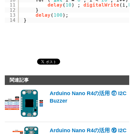
11
delay
(
10
) ; 
digitalWrite
(i,
L
12
}
13
delay
(
100
); 
14
}
関連記事
Arduino Nano R4の活用 ⑰ I2C
Buzzer
Arduino Nano R4の活用 ⑯ I2C