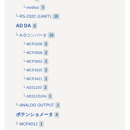
3
modbus
RS-232C (UART)
10
AD DA
8
A-Dコンバータ
10
2
MCP3208
2
MCP3008
1
MCP3002
2
MCP3425
1
MCP3421
2
ADS1220
1
ADS122U04
ANALOG OUTPUT
1
ポテンショメータ
4
MCP4012
1