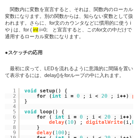
関数内に変数を宣言すると、それは、関数内のローカル
変数になります。別の関数からは、知らない変数として扱
われます。さらに、for文のカウンタなどに慣用的に使う i
や j は、for (
int
i=0; と宣言すると、このfor文の中だけで
通用するローカル変数になります。
●
スケッチの応用
最初に戻って、LEDを流れるように意識的に間隔を置い
て表示するには、delay()をforループの中に入れます。
1
void
setup
() {
2
for
(
int
i 
=
0
; i < 
20
; i
+
+
) 
p
3
}
4
5
void
loop
() {
6
for
( 
int
i 
=
0
; i < 
20
; i
+
+
) 
7
delay
(
10
) ; 
digitalWrite
(i,
H
8
}
9
delay
(
100
); 
10
for
( 
int
i 
=
0
; i < 
20
; i
+
+
) 