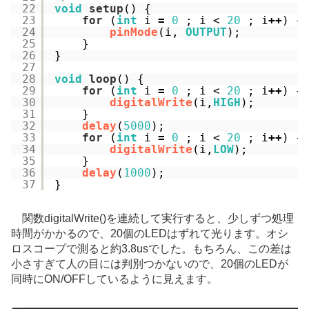
22
void
setup
() {
23
for
(
int
i 
=
0
; i < 
20
; i
+
+
) {
24
pinMode
(i, 
OUTPUT
);
25
}
26
}
27
28
void
loop
() {
29
for
(
int
i 
=
0
; i < 
20
; i
+
+
) {
30
digitalWrite
(i,
HIGH
); 
31
}
32
delay
(
5000
); 
33
for
(
int
i 
=
0
; i < 
20
; i
+
+
) {
34
digitalWrite
(i,
LOW
); 
35
}
36
delay
(
1000
); 
37
}
関数digitalWrite()を連続して実行すると、少しずつ処理
時間がかかるので、20個のLEDはずれて光ります。オシ
ロスコープで測ると約3.8usでした。もちろん、この差は
小さすぎて人の目には判別つかないので、20個のLEDが
同時にON/OFFしているように見えます。