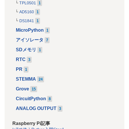
TPL0501
1
AD5160
1
DS1841
1
MicroPython
1
アイソレータ
7
SDメモリ
1
RTC
3
PR
1
STEMMA
24
Grove
15
CircuitPython
8
ANALOG OUTPUT
3
Raspberry Pi記事