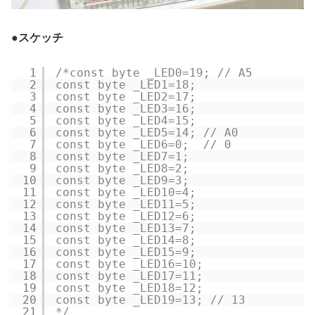
●
スケッチ
1
/*const byte _LED0=19; // A5
2
const byte _LED1=18;
3
const byte _LED2=17;
4
const byte _LED3=16;
5
const byte _LED4=15;
6
const byte _LED5=14; // A0
7
const byte _LED6=0;  // 0
8
const byte _LED7=1;
9
const byte _LED8=2;
10
const byte _LED9=3;
11
const byte _LED10=4;
12
const byte _LED11=5;
13
const byte _LED12=6;
14
const byte _LED13=7;
15
const byte _LED14=8;
16
const byte _LED15=9;
17
const byte _LED16=10;
18
const byte _LED17=11;
19
const byte _LED18=12;
20
const byte _LED19=13; // 13
21
*/