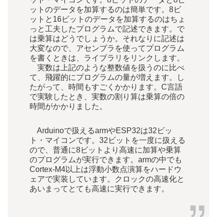
ットのデータを加算するのは簡単です。8ビ
ットと16ビットのデータを加算するのはちょ
っと工夫したプログラムで記述できます。で
は乗算はどうでしょうか。それなりに記述は
大変なので、アセンブラを使ってプログラム
を書くときは、ライブラリをリンクします。
実数は上記のような整数値を扱うのに比べ
て、飛躍的にプログラムの量が増えます。し
たがって、時間もすごくかかります。C言語
で実験したとき、実数の割り算は乗算の倍の
時間がかかりました。
Arduinoで扱えるarmやESP32は32ビッ
ト・マイコンです。32ビットを一度に扱える
ので、普通に8ビットより高速に加算や乗算
のプログラムが実行できます。armの中でも
Cortex-M4以上は浮動小数点演算をハードウ
ェアで実装しています。クロックの高速化と
あいまってとても高速に実行できます。