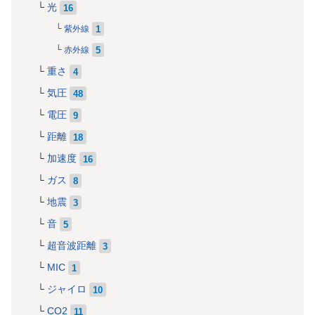
光
16
1
紫外線
5
赤外線
重さ
4
気圧
48
電圧
9
距離
18
加速度
16
ガス
8
地震
3
音
5
超音波距離
3
MIC
1
ジャイロ
10
CO2
11