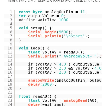
前回と同じです。読み取りの関数を少し修正しました。
1
const
byte
analogOutPin 
=
11
;
2
int
outputValue 
=
0
;
3
#define
waitTime 
1000
4
5
void
setup
() {
6
Serial.begin
(
9600
);
7
Serial.println
(
"\nStart"
);
8
}
9
10
void
loop
() {
11
float
VoltAV 
=
readA0();
12
Serial.print
(
" AvarageVolt= "
);
S
13
14
if
(VoltAV > 
4.0
) outputValue 
=
15
if
(VoltAV > 
2.0
&
&
VoltAV <
4.0
16
if
(VoltAV < 
2.0
) outputValue 
=
17
18
analogWrite
(analogOutPin, output
19
delay
(
2000
);
20
}
21
22
float
readA0() {
23
float
VoltA0 
=
analogRead
(A0);
24
delay
(waitTime);