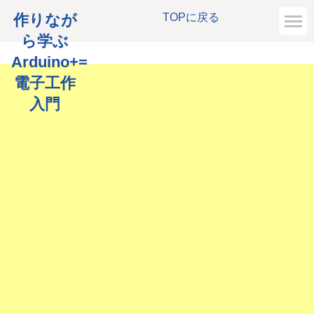
作りなが
TOPに戻る
ら学ぶ
Arduino+=
電子工作
入門