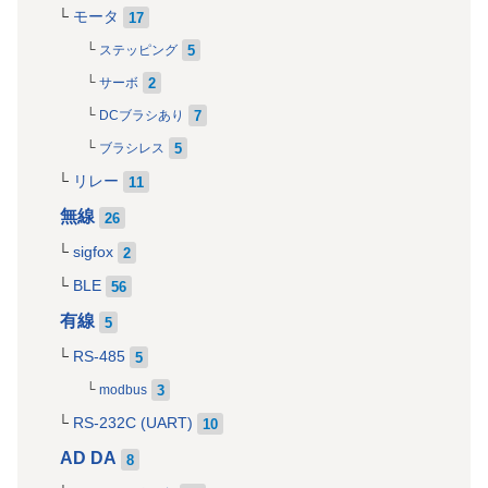
モータ
17
5
ステッピング
2
サーボ
7
DCブラシあり
5
ブラシレス
リレー
11
無線
26
sigfox
2
BLE
56
有線
5
RS-485
5
3
modbus
RS-232C (UART)
10
AD DA
8