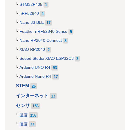
STM32F405
1
nRF52840
4
Nano 33 BLE
17
Feather nRF52840 Sense
5
Nano RP2040 Connect
8
XIAO RP2040
2
Seeed Studio XIAO ESP32C3
3
Arduino UNO R4
93
Arduino Nano R4
17
STEM
26
インターネット
13
センサ
156
温度
156
湿度
77