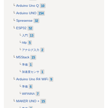
Arduino Uno Q
10
Arduino UNO
154
Spresense
32
ESP32
52
13
入門
5
http
2
アナログ入力
M5Stack
15
1
準備
1
加速度センサ
Arduino Uno R4 WiFi
9
6
準備
7
WiFiNINA
MAKER UNO +
15