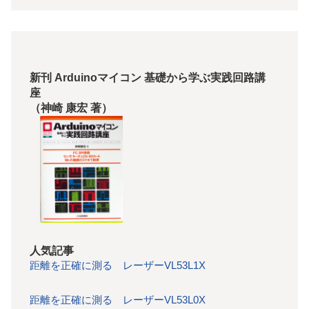
新刊 Arduinoマイコン 基礎から学ぶ実践回路講
座
（神崎 康宏 著）
人気記事
距離を正確に測る レーザーVL53L1X
距離を正確に測る レーザーVL53L0X