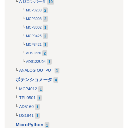
A-Dコンバータ
10
2
MCP3208
2
MCP3008
1
MCP3002
2
MCP3425
1
MCP3421
2
ADS1220
1
ADS122U04
ANALOG OUTPUT
1
ポテンショメータ
4
MCP4012
1
TPL0501
1
AD5160
1
DS1841
1
MicroPython
1