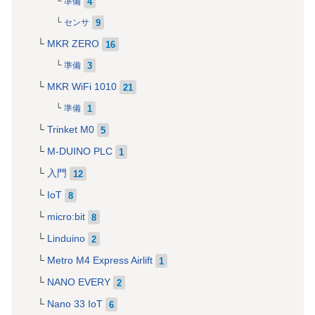
4
準備
9
センサ
MKR ZERO
16
3
準備
MKR WiFi 1010
21
1
準備
Trinket M0
5
M-DUINO PLC
1
入門
12
IoT
8
micro:bit
8
Linduino
2
Metro M4 Express Airlift
1
NANO EVERY
2
Nano 33 IoT
6