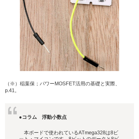
（※）稲葉保；パワーMOSFET活用の基礎と実際、
p.41。
●
コラム 浮動小数点
本ボードで使われているATmega328は8ビ
ット・マイコンです。8ビットのデータと8ビ