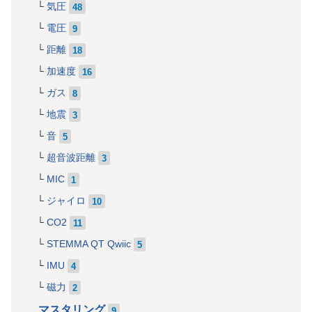
気圧
48
電圧
9
距離
18
加速度
16
ガス
8
地震
3
音
5
超音波距離
3
MIC
1
ジャイロ
10
CO2
11
STEMMA QT Qwiic
5
IMU
4
磁力
2
マスタリング
9