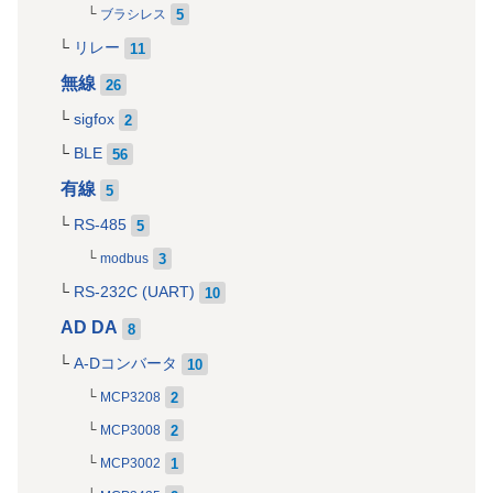
5
ブラシレス
リレー
11
無線
26
sigfox
2
BLE
56
有線
5
RS-485
5
3
modbus
RS-232C (UART)
10
AD DA
8
A-Dコンバータ
10
2
MCP3208
2
MCP3008
1
MCP3002