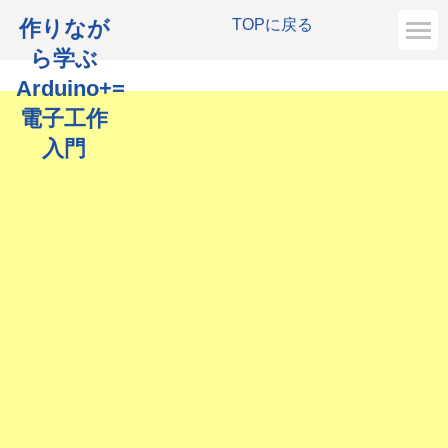
作りなが
TOPに戻る
ら学ぶ
Arduino+=
電子工作
入門