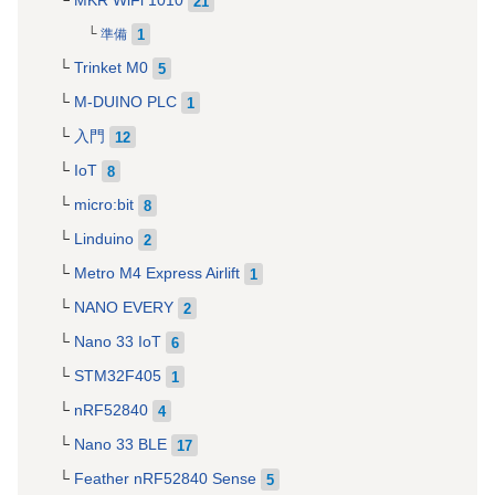
MKR WiFi 1010
21
1
準備
Trinket M0
5
M-DUINO PLC
1
入門
12
IoT
8
micro:bit
8
Linduino
2
Metro M4 Express Airlift
1
NANO EVERY
2
Nano 33 IoT
6
STM32F405
1
nRF52840
4
Nano 33 BLE
17
Feather nRF52840 Sense
5