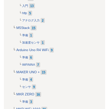
13
入門
5
http
2
アナログ入力
M5Stack
15
1
準備
1
加速度センサ
Arduino Uno R4 WiFi
9
6
準備
7
WiFiNINA
MAKER UNO +
15
4
準備
9
センサ
MKR ZERO
16
3
準備