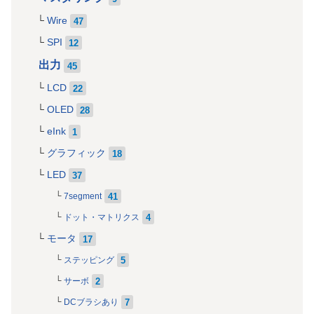
Wire
47
SPI
12
出力
45
LCD
22
OLED
28
eInk
1
グラフィック
18
LED
37
41
7segment
4
ドット・マトリクス
モータ
17
5
ステッピング
2
サーボ
7
DCブラシあり