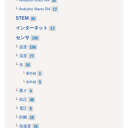
Arduino UNO R4
92
Arduino Nano R4
17
STEM
26
インターネット
13
センサ
156
温度
156
湿度
77
光
16
1
紫外線
5
赤外線
重さ
4
気圧
48
電圧
9
距離
18
加速度
16