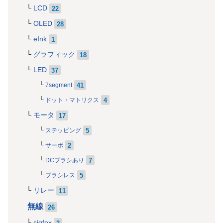
LCD
22
OLED
28
eInk
1
グラフィック
18
LED
37
41
7segment
4
ドット・マトリクス
モータ
17
5
ステッピング
2
サーボ
7
DCブラシあり
5
ブラシレス
リレー
11
無線
26
sigfox
2