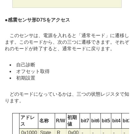
●
感震センサ形D7Sをアクセス
このセンサは、電源を入れると「通常モード」に遷移し
ます。このモードから、次の三つに遷移できます。それぞ
れのモードが終了すると、通常モードに戻ります。
自己診断
オフセット取得
初期設置
どのモードになっているかは、三つの状態レジスタで知
ります。
アドレ
初期
名称
R/W
bit7
bit6
bit5
bit4
bit3
ス
値
0x1000
State
R
0x00
-
-
-
-
-