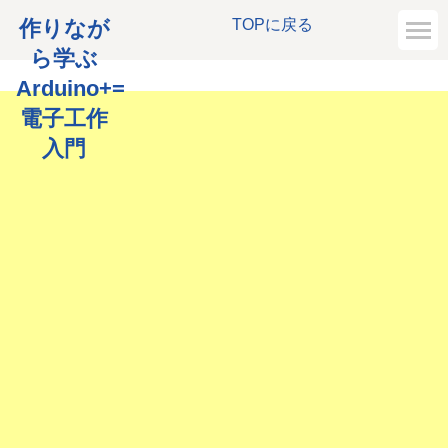
作りなが
TOPに戻る
ら学ぶ
Arduino+=
電子工作
入門