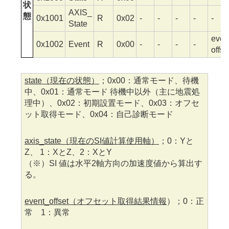
状
AXIS_
態
0x1001
R
0x02
-
-
-
-
-
State
even
0x1002
Event
R
0x00
-
-
-
-
offse
state（現在の状態）
；0x00：通常モード、待機
中、0x01：通常モード 待機中以外（主に地震処
理中）、0x02：初期設置モード、0x03：オフセ
ット取得モード、0x04：自己診断モード
axis_state（現在のSI値計算使用軸）
；0：Yと
Z、 1：XとZ、2：XとY
（※）SI 値は水平2軸方向の加速度値から算出す
る。
event_offset（オフセット取得結果情報
）；0：正
常 1：異常