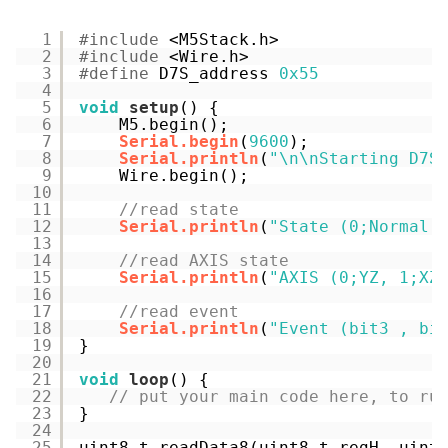
1
#include
<M5Stack.h>
2
#include
<Wire.h>
3
#define
D7S_address 
0x55
4
5
void
setup
() {
6
M5.begin();
7
Serial.begin
(
9600
);
8
Serial.println
(
"\n\nStarting D7S
9
Wire.begin();
10
11
//read state
12
Serial.println
(
"State (0;Normal 
13
14
//read AXIS state
15
Serial.println
(
"AXIS (0;YZ, 1;XZ
16
17
//read event
18
Serial.println
(
"Event (bit3 , bi
19
}
20
21
void
loop
() {
22
// put your main code here, to ru
23
}
24
25
uint8_t readData8(uint8_t regH, uint