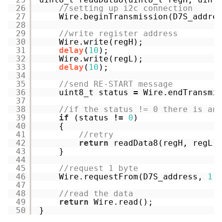
26
//setting up i2c connection
27
Wire.beginTransmission(D7S_addre
28
29
//write register address
30
Wire.write(regH);
31
delay
(
10
);
32
Wire.write(regL);
33
delay
(
10
);
34
35
//send RE-START message
36
uint8_t status 
=
Wire.endTransmi
37
38
//if the status != 0 there is an
39
if
(status 
!
=
0
)
40
{
41
//retry
42
return
readData8(regH, regL)
43
}
44
45
//request 1 byte
46
Wire.requestFrom(D7S_address, 
1
)
47
48
//read the data
49
return
Wire.read();
50
}