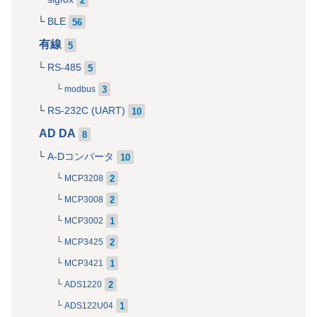
BLE
56
有線
5
RS-485
5
3
modbus
RS-232C (UART)
10
AD DA
8
A-Dコンバータ
10
2
MCP3208
2
MCP3008
1
MCP3002
2
MCP3425
1
MCP3421
2
ADS1220
1
ADS122U04