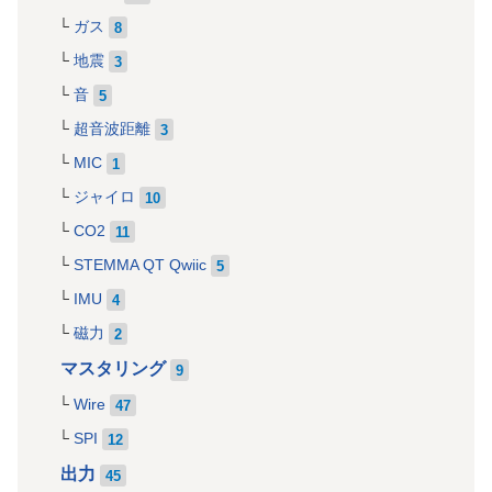
ガス
8
地震
3
音
5
超音波距離
3
MIC
1
ジャイロ
10
CO2
11
STEMMA QT Qwiic
5
IMU
4
磁力
2
マスタリング
9
Wire
47
SPI
12
出力
45