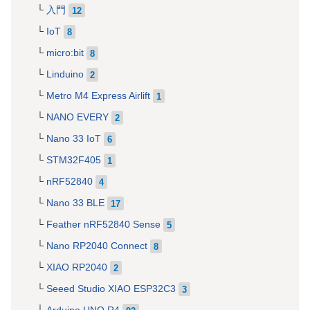
入門
12
IoT
8
micro:bit
8
Linduino
2
Metro M4 Express Airlift
1
NANO EVERY
2
Nano 33 IoT
6
STM32F405
1
nRF52840
4
Nano 33 BLE
17
Feather nRF52840 Sense
5
Nano RP2040 Connect
8
XIAO RP2040
2
Seeed Studio XIAO ESP32C3
3