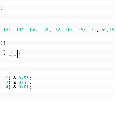
);
, 
131
, 
194
, 
156
, 
126
, 
32
, 
163
, 
253
, 
31
, 
65
,
15
a){
) 
^
crc];
) 
^
crc];
>  
1
) 
&
0x55
;
>  
2
) 
&
0x33
;
>  
4
) 
&
0x0f
;