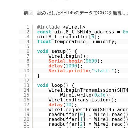
前回、読みだしたSHT45のデータでCRCを無視し
1
#include
<Wire.h>
2
const
uint8_t SHT45_address 
=
0
3
uint8_t readbuffer[
6
];
4
float
temperature, humidity;
5
6
void
setup
() {
7
Wire1.begin();
8
Serial.begin
(
9600
);
9
delay
(
1000
);
10
Serial.println
(
"start "
);
11
}
12
13
void
loop
() {
14
Wire1.beginTransmission(SHT
15
Wire1.write(
0xfd
);
16
Wire1.endTransmission();
17
delay
(
10
);
18
Wire1.requestFrom(SHT45_add
19
readbuffer[
0
] 
=
Wire1.read(
20
readbuffer[
1
] 
=
Wire1.read(
21
readbuffer[
2
] 
=
Wire1.read(