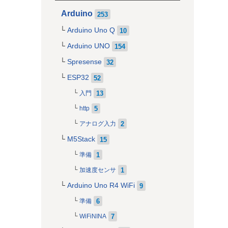
Arduino
253
Arduino Uno Q
10
Arduino UNO
154
Spresense
32
ESP32
52
13
入門
5
http
2
アナログ入力
M5Stack
15
1
準備
1
加速度センサ
Arduino Uno R4 WiFi
9
6
準備
7
WiFiNINA