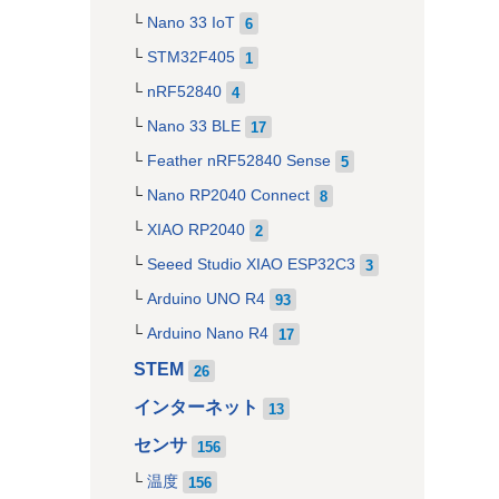
Nano 33 IoT
6
STM32F405
1
nRF52840
4
Nano 33 BLE
17
Feather nRF52840 Sense
5
Nano RP2040 Connect
8
XIAO RP2040
2
Seeed Studio XIAO ESP32C3
3
Arduino UNO R4
93
Arduino Nano R4
17
STEM
26
インターネット
13
センサ
156
温度
156