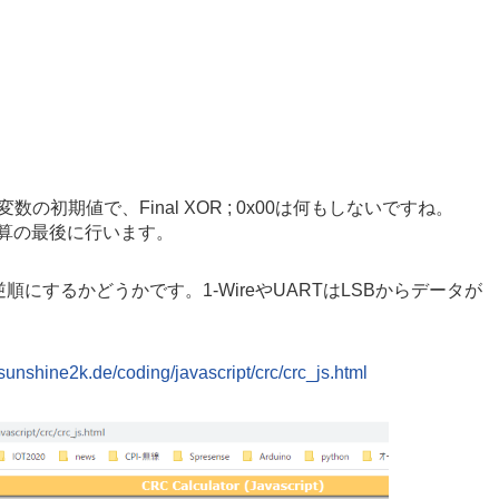
変数の初期値で、
Final XOR ; 0x00は何もしないですね。
alは計算の最後に行います。
ットの並びを逆順にするかどうかです。1-WireやUARTはLSBからデータが
sunshine2k.de/coding/javascript/crc/crc_js.html