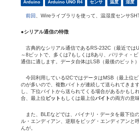
Arduino
Arduino UNO R4
センサ
温度
湿度
前回
、Wireライブラリを使って、温湿度センサSH
●
シリアル通信の特徴
古典的なシリアル通信であるRS-232C（最近ではU
～8ビットで、多くは7もしくは8あり、パリティ・
通信に適します。データ自体はLSB（最後のビット
今回利用しているI2CではデータはMSB（最上位
のが多いので、複数バイトが連続して送られてきま
し、下位バイトから送られてくる場合があるかもしれ
合、最上位
ビット
もしくは最上位
バイト
の両方の意
また、BLEなどでは、バイナリ・データを最下位
ル・エンディアン、逆順をビッグ・エンディアンと
んが。