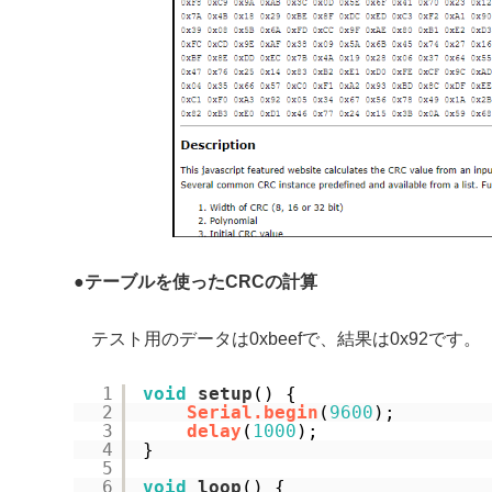
●
テーブルを使ったCRCの計算
テスト用のデータは0xbeefで、結果は0x92です。
1
void
setup
() {
2
Serial.begin
(
9600
);
3
delay
(
1000
);
4
}
5
6
void
loop
() {