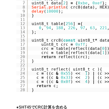
7
uint8_t data[
2
] 
=
{
0xbe
, 
0xef
};
8
Serial.println
( crc8(data), HEX
9
delay
(
10000
);
10
}
11
12
uint8_t table[
256
] 
=
{
13
0
, 
94
, 
188
, 
226
, 
97
, 
63
, 
221
14
};
15
16
uint8_t crc8(
const
uint8_t
*
dat
17
uint8_t crc 
=
0xff
;
18
crc 
=
table[reflect(data[
0
]
19
crc 
=
table[reflect(data[
1
]
20
return
reflect(crc);
21
}
22
23
uint8_t reflect( uint8_t c ){
24
c 
=
((c 
&
0x55
) <<  
1
) 
|
(c >
25
c 
=
((c 
&
0x33
) <<  
2
) 
|
(c >
26
c 
=
((c 
&
0x0f
) <<  
4
) 
|
(c >
27
return
c;
28
}
●
SHT45でCRC計算を含める