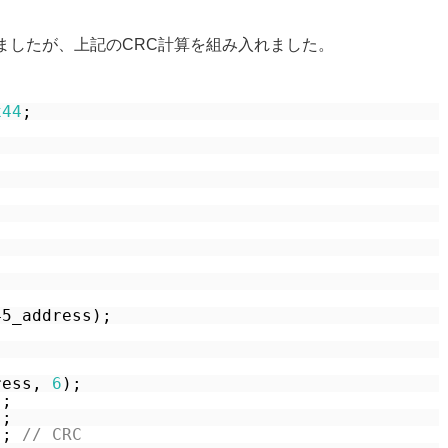
ましたが、上記のCRC計算を組み入れました。
x44
;
45_address);
ress, 
6
);
);
);
); 
// CRC