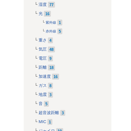
湿度
77
光
16
1
紫外線
5
赤外線
7
, 
195
, 
33
, 
127
, 
252
, 
162
, 
64
, 
30
, 
95
, 
1
, 
227
重さ
4
気圧
48
電圧
9
距離
18
加速度
16
ガス
8
地震
3
音
5
超音波距離
3
MIC
1
ジャイロ
10