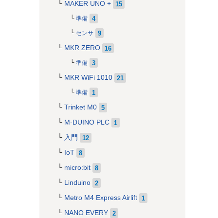
MAKER UNO +
15
4
準備
9
センサ
MKR ZERO
16
3
準備
MKR WiFi 1010
21
1
準備
Trinket M0
5
M-DUINO PLC
1
入門
12
IoT
8
micro:bit
8
Linduino
2
Metro M4 Express Airlift
1
NANO EVERY
2