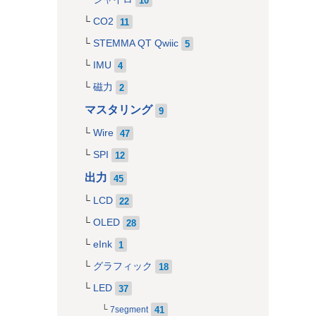
CO2
11
STEMMA QT Qwiic
5
IMU
4
磁力
2
マスタリング
9
Wire
47
SPI
12
出力
45
LCD
22
OLED
28
eInk
1
グラフィック
18
LED
37
41
7segment