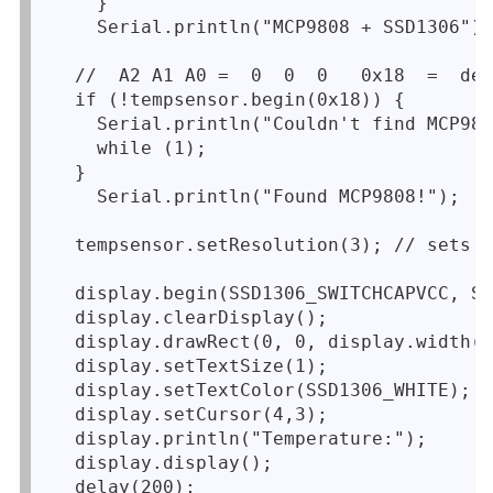
    }

    Serial.println("MCP9808 + SSD1306");

  //  A2 A1 A0 =  0  0  0   0x18  =  def
  if (!tempsensor.begin(0x18)) {

    Serial.println("Couldn't find MCP980
    while (1);

  }

    Serial.println("Found MCP9808!");

  tempsensor.setResolution(3); // sets t
  display.begin(SSD1306_SWITCHCAPVCC, SC
  display.clearDisplay();

  display.drawRect(0, 0, display.width()
  display.setTextSize(1);               
  display.setTextColor(SSD1306_WHITE);  
  display.setCursor(4,3);

  display.println("Temperature:");

  display.display();

  delay(200);
