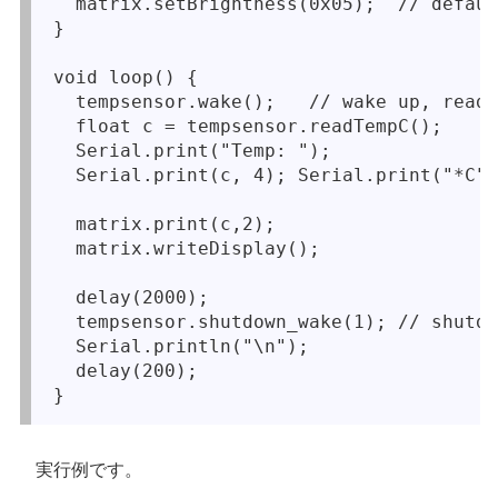
  matrix.setBrightness(0x05);  // defaul
}

void loop() {

  tempsensor.wake();   // wake up, ready
  float c = tempsensor.readTempC();

  Serial.print("Temp: "); 

  Serial.print(c, 4); Serial.print("*C")
  matrix.print(c,2);

  matrix.writeDisplay();

  delay(2000);

  tempsensor.shutdown_wake(1); // shutdo
  Serial.println("\n");

  delay(200);

実行例です。