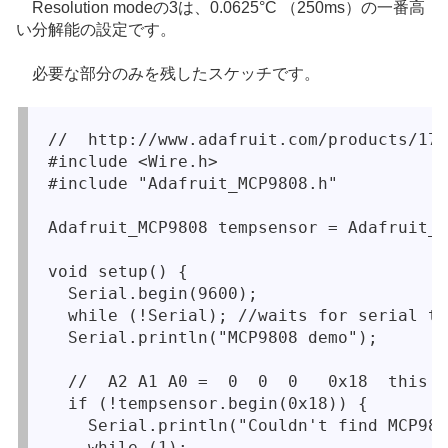
Resolution m
odeの3は、0.0625°C （250ms）の一番高
い分解能の設定です。
必要な部分のみを残したスケッチです。
//  http://www.adafruit.com/products/178
#include <Wire.h>

#include "Adafruit_MCP9808.h"

Adafruit_MCP9808 tempsensor = Adafruit_M
void setup() {

  Serial.begin(9600);

  while (!Serial); //waits for serial te
  Serial.println("MCP9808 demo");

  //  A2 A1 A0 =  0  0  0   0x18  this i
  if (!tempsensor.begin(0x18)) {

    Serial.println("Couldn't find MCP980
    while (1);
