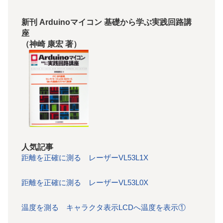
新刊 Arduinoマイコン 基礎から学ぶ実践回路講
座
（神崎 康宏 著）
人気記事
距離を正確に測る レーザーVL53L1X
距離を正確に測る レーザーVL53L0X
温度を測る キャラクタ表示LCDへ温度を表示①