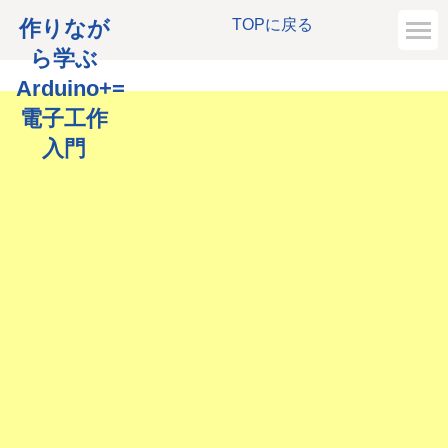
作りなが
TOPに戻る
ら学ぶ
Arduino+=
電子工作
入門