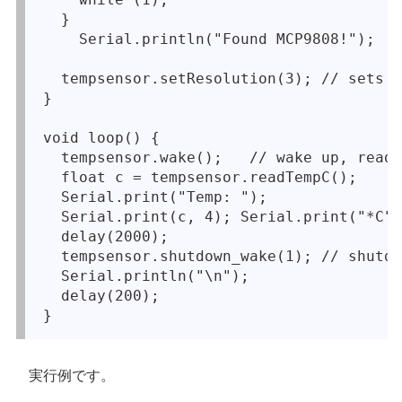
  }

    Serial.println("Found MCP9808!");

  tempsensor.setResolution(3); // sets t
}

void loop() {

  tempsensor.wake();   // wake up, ready
  float c = tempsensor.readTempC();

  Serial.print("Temp: "); 

  Serial.print(c, 4); Serial.print("*C")
  delay(2000);

  tempsensor.shutdown_wake(1); // shutdo
  Serial.println("\n");

  delay(200);

実行例です。