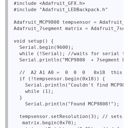
#include <Adafruit_GFX.h>

#include "Adafruit_LEDBackpack.h"

Adafruit_MCP9808 tempsensor = Adafruit_M
Adafruit_7segment matrix = Adafruit_7seg
void setup() {

  Serial.begin(9600);

  while (!Serial); //waits for serial te
  Serial.println("MCP9808  + 7segment LE
  //  A2 A1 A0 =  0  0  0   0x18  this i
  if (!tempsensor.begin(0x18)) {

    Serial.println("Couldn't find MCP980
    while (1);

  }

    Serial.println("Found MCP9808!");

  tempsensor.setResolution(3); // sets t
   matrix.begin(0x70);
