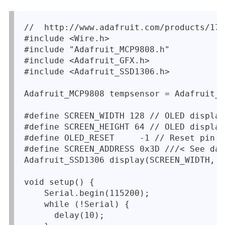
//  http://www.adafruit.com/products/178
#include <Wire.h>

#include "Adafruit_MCP9808.h"

#include <Adafruit_GFX.h>

#include <Adafruit_SSD1306.h>

Adafruit_MCP9808 tempsensor = Adafruit_M
#define SCREEN_WIDTH 128 // OLED display
#define SCREEN_HEIGHT 64 // OLED display
#define OLED_RESET     -1 // Reset pin #
#define SCREEN_ADDRESS 0x3D ///< See dat
Adafruit_SSD1306 display(SCREEN_WIDTH, S
void setup() {

    Serial.begin(115200);

    while (!Serial) {

      delay(10);
