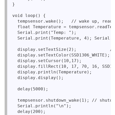
}

void loop() {

  tempsensor.wake();   // wake up, ready
  float Temperature = tempsensor.readTem
  Serial.print("Temp: "); 

  Serial.print(Temperature, 4); Serial.p
  display.setTextSize(2);             //
  display.setTextColor(SSD1306_WHITE);  
  display.setCursor(10,17);

  display.fillRect(10, 17, 70, 16, SSD13
  display.println(Temperature);

  display.display(); 

  delay(5000);

  tempsensor.shutdown_wake(1); // shutdo
  Serial.println("\n");

  delay(200);
