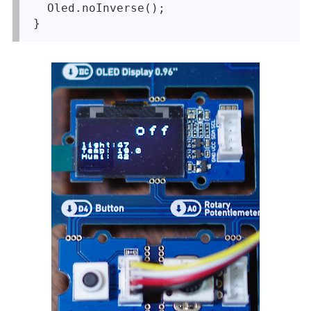
  Oled.noInverse();
