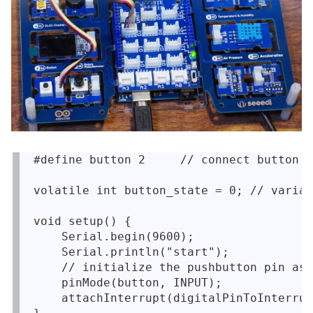
#define button 2     // connect button t
volatile int button_state = 0; // variab
void setup() {

    Serial.begin(9600);

    Serial.println("start");

    // initialize the pushbutton pin as 
    pinMode(button, INPUT);

    attachInterrupt(digitalPinToInterrup