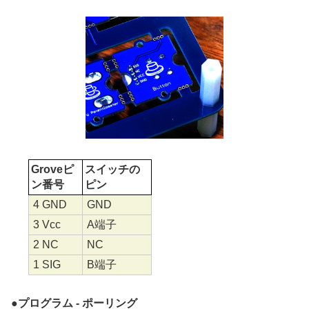
Groveピ
スイッチの
ン番号
ピン
4 GND
GND
3 Vcc
A端子
2 NC
NC
1 SIG
B端子
●
プログラム - ポーリング