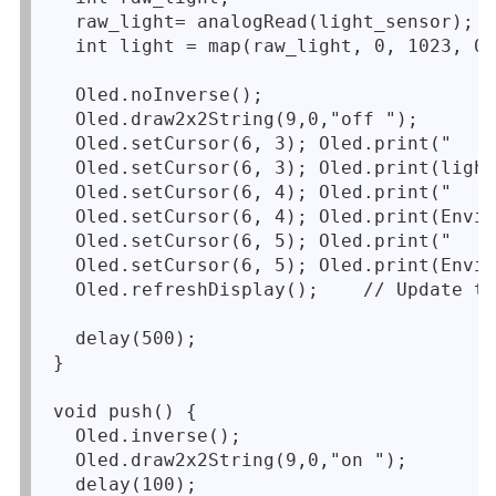
  raw_light= analogRead(light_sensor); /
  int light = map(raw_light, 0, 1023, 0,
  Oled.noInverse();

  Oled.draw2x2String(9,0,"off ");

  Oled.setCursor(6, 3); Oled.print("    
  Oled.setCursor(6, 3); Oled.print(light
  Oled.setCursor(6, 4); Oled.print("    
  Oled.setCursor(6, 4); Oled.print(Envir
  Oled.setCursor(6, 5); Oled.print("    
  Oled.setCursor(6, 5); Oled.print(Envir
  Oled.refreshDisplay();    // Update th
  delay(500);

}

void push() {

  Oled.inverse(); 

  Oled.draw2x2String(9,0,"on ");

  delay(100);
