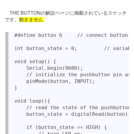
THE BUTTONの解説ページに掲載されているスケッチ
です。
動きません
。
#define button 6     // connect button t
int button_state = 0;         // variabl
void setup() {

    Serial.begin(9600);

    // initialize the pushbutton pin as 
    pinMode(button, INPUT);

}

void loop(){

    // read the state of the pushbutton 
    button_state = digitalRead(button);

    if (button_state == HIGH) {

        // turn LED on:
