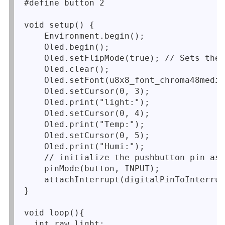
#define button 2

void setup() {

    Environment.begin();

    Oled.begin();

    Oled.setFlipMode(true); // Sets the 
    Oled.clear();

    Oled.setFont(u8x8_font_chroma48mediu
    Oled.setCursor(0, 3); 

    Oled.print("light:");

    Oled.setCursor(0, 4);

    Oled.print("Temp:");

    Oled.setCursor(0, 5);

    Oled.print("Humi:");

    // initialize the pushbutton pin as 
    pinMode(button, INPUT);

    attachInterrupt(digitalPinToInterrup
}

void loop(){

  int raw_light;
