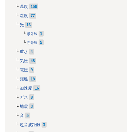
温度
156
湿度
77
光
16
1
紫外線
5
赤外線
重さ
4
気圧
48
電圧
9
距離
18
加速度
16
ガス
8
地震
3
音
5
超音波距離
3