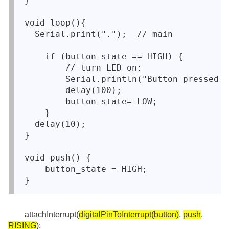
}

void loop(){

  Serial.print(".");  // main

    if (button_state == HIGH) {

        // turn LED on:

        Serial.println("Button pressed!"
        delay(100);

        button_state= LOW;

    }

  delay(10);

}

void push() {

    button_state = HIGH;

attachInterrupt(
digitalPinToInterrupt(button)
,
push
,
RISING
);