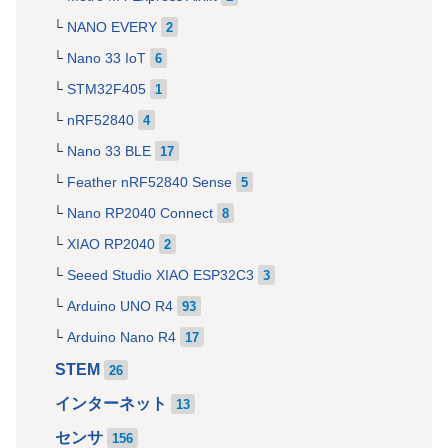
NANO EVERY
2
Nano 33 IoT
6
STM32F405
1
nRF52840
4
Nano 33 BLE
17
Feather nRF52840 Sense
5
Nano RP2040 Connect
8
XIAO RP2040
2
Seeed Studio XIAO ESP32C3
3
Arduino UNO R4
93
Arduino Nano R4
17
STEM
26
インターネット
13
センサ
156