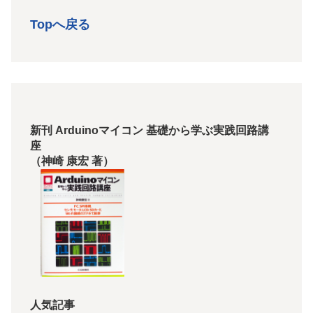
Topへ戻る
新刊 Arduinoマイコン 基礎から学ぶ実践回路講
座
（神崎 康宏 著）
人気記事