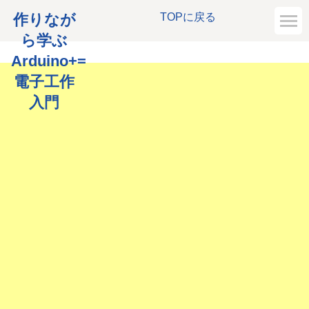
作りなが
TOPに戻る
ら学ぶ
Arduino+=
電子工作
入門