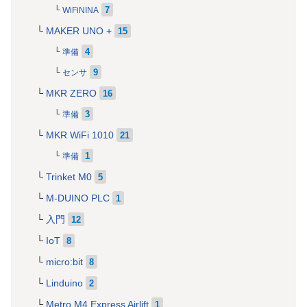
7
WiFiNINA
MAKER UNO +
15
4
準備
9
センサ
MKR ZERO
16
3
準備
MKR WiFi 1010
21
1
準備
Trinket M0
5
M-DUINO PLC
1
入門
12
IoT
8
micro:bit
8
Linduino
2
Metro M4 Express Airlift
1