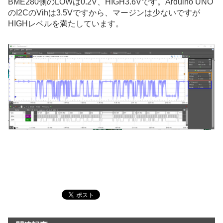
BME280側のLOWは0.2V、HIGH3.6Vです。Arduino UNO
のI2CのVihは3.5Vですから、マージンは少ないですが
HIGHレベルを満たしています。