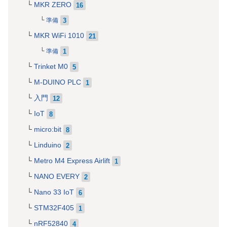
MKR ZERO
16
3
準備
MKR WiFi 1010
21
1
準備
Trinket M0
5
M-DUINO PLC
1
入門
12
IoT
8
micro:bit
8
Linduino
2
Metro M4 Express Airlift
1
NANO EVERY
2
Nano 33 IoT
6
STM32F405
1
nRF52840
4