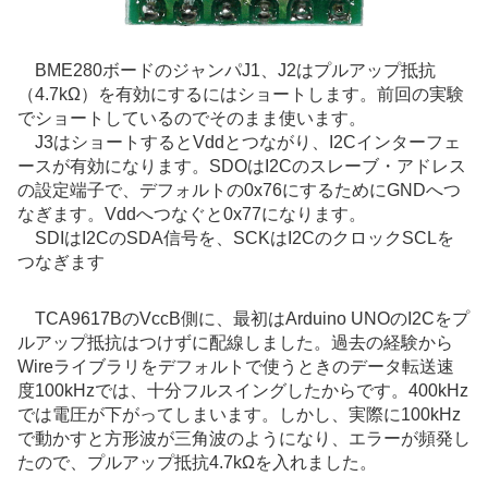
BME280ボードのジャンパJ1、J2はプルアップ抵抗
（4.7kΩ）を有効にするにはショートします。前回の実験
でショートしているのでそのまま使います。
J3はショートするとVddとつながり、I2Cインターフェ
ースが有効になります。SDOはI2Cのスレーブ・アドレス
の設定端子で、デフォルトの0x76にするためにGNDへつ
なぎます。Vddへつなぐと0x77になります。
SDIはI2CのSDA信号を、SCKはI2CのクロックSCLを
つなぎます
TCA9617BのVccB側に、最初はArduino UNOのI2Cをプ
ルアップ抵抗はつけずに配線しました。過去の経験から
Wireライブラリをデフォルトで使うときのデータ転送速
度100kHzでは、十分フルスイングしたからです。400kHz
では電圧が下がってしまいます。しかし、実際に100kHz
で動かすと方形波が三角波のようになり、エラーが頻発し
たので、プルアップ抵抗4.7kΩを入れました。