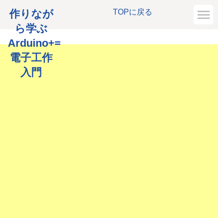
作りなが
TOPに戻る
ら学ぶ
Arduino+=
電子工作
入門