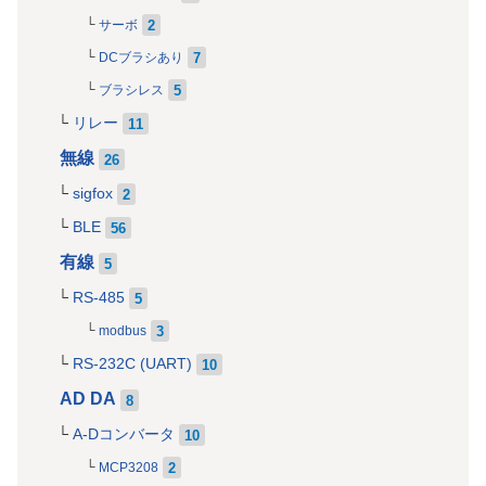
2
サーボ
7
DCブラシあり
5
ブラシレス
リレー
11
無線
26
sigfox
2
BLE
56
有線
5
RS-485
5
3
modbus
RS-232C (UART)
10
AD DA
8
A-Dコンバータ
10
2
MCP3208