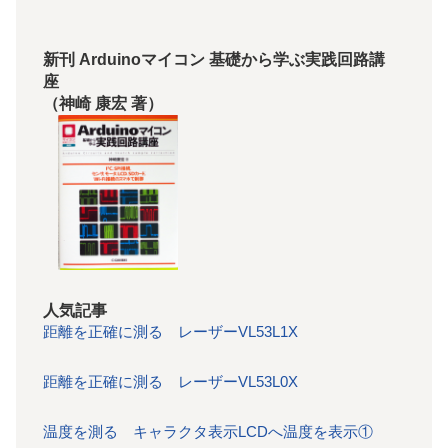
新刊 Arduinoマイコン 基礎から学ぶ実践回路講
座
（神崎 康宏 著）
人気記事
距離を正確に測る レーザーVL53L1X
距離を正確に測る レーザーVL53L0X
温度を測る キャラクタ表示LCDへ温度を表示①