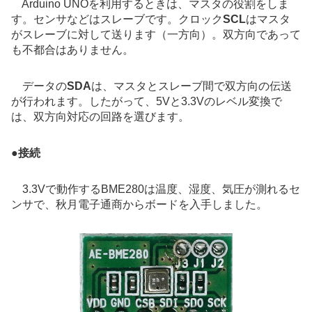
Arduino UNOを利用するときは、マスタの役割をしま
す。センサなどはスレーブです。クロック
SCL
はマスタ
がスレーブに対して送ります（一方向）。双方向であって
も不都合はありません。
データの
SDA
は、マスタとスレーブ間で双方向の伝送
が行われます。したがって、5Vと3.3Vのレベル変換で
は、双方向対応の回路を選びます。
●
接続
3.3Vで動作するBME280は温度、湿度、気圧が測れるセ
ンサで、秋月電子通商からボードを入手しました。