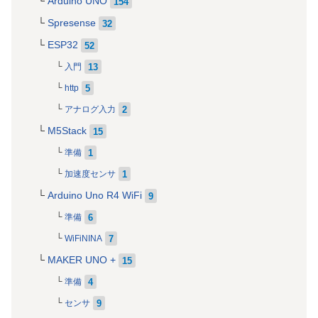
Arduino UNO
154
Spresense
32
ESP32
52
13
入門
5
http
2
アナログ入力
M5Stack
15
1
準備
1
加速度センサ
Arduino Uno R4 WiFi
9
6
準備
7
WiFiNINA
MAKER UNO +
15
4
準備
9
センサ