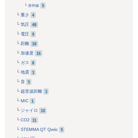
5
赤外線
重さ
4
気圧
48
電圧
9
距離
18
加速度
16
ガス
8
地震
3
音
5
超音波距離
3
MIC
1
ジャイロ
10
CO2
11
STEMMA QT Qwiic
5