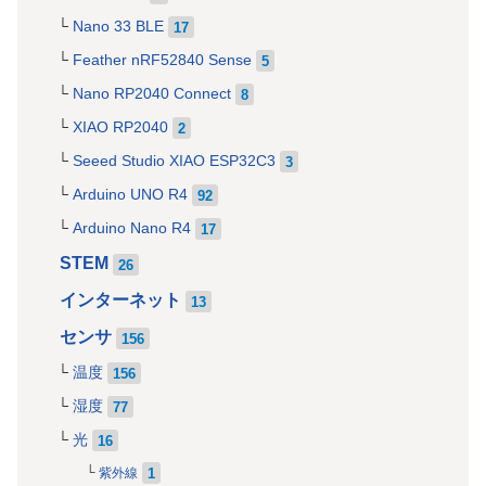
Nano 33 BLE
17
Feather nRF52840 Sense
5
Nano RP2040 Connect
8
XIAO RP2040
2
Seeed Studio XIAO ESP32C3
3
Arduino UNO R4
92
Arduino Nano R4
17
STEM
26
インターネット
13
センサ
156
温度
156
湿度
77
光
16
1
紫外線