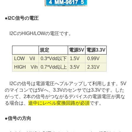
●I2C信号の電圧
I2CのHIGH/LOWの電圧です。
規定
電源5V
電源3.3V
LOW Vil
0.3*Vdd以下
1.5V
0.99V
HIGH Vih
0.7*Vdd以上
3.5V
2.31V
I2Cの信号は電源電圧へプルアップして利用します。5V
のマイコンでは5Vへ、3.3Vのセンサでは3.3Vです。した
がって、2本の信号がつながるデバイスの電源電圧が異な
る場合は、
途中にレベル変換回路が必須
です。
●
信号の方向