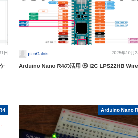
31日
2025年10月
picoGalois
スケ
Arduino Nano R4の活用 ⑥ I2C LPS22HB Wir
R4
Arduino Nano 