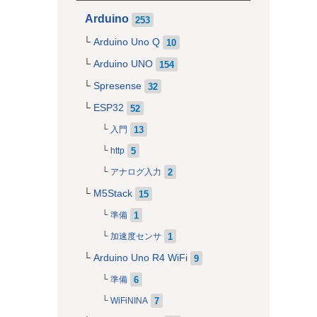
Arduino
253
Arduino Uno Q
10
Arduino UNO
154
Spresense
32
ESP32
52
13
入門
5
http
2
アナログ入力
M5Stack
15
1
準備
1
加速度センサ
Arduino Uno R4 WiFi
9
6
準備
7
WiFiNINA