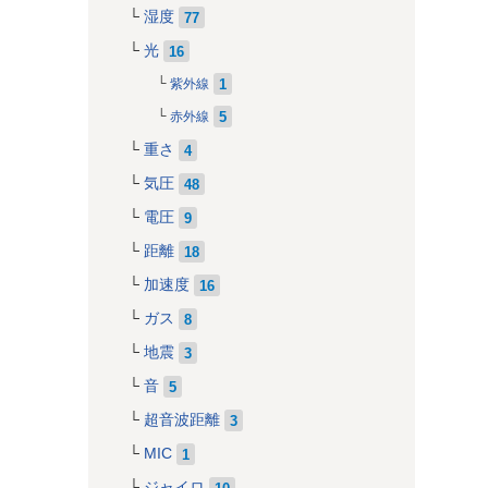
湿度
77
光
16
1
紫外線
5
赤外線
重さ
4
気圧
48
電圧
9
距離
18
加速度
16
ガス
8
地震
3
音
5
超音波距離
3
MIC
1
ジャイロ
10