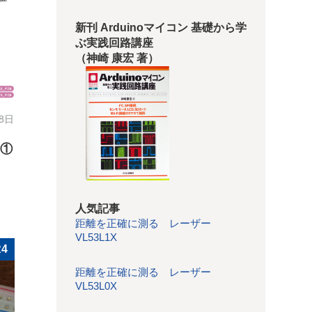
新刊 Arduinoマイコン 基礎から学
ぶ実践回路講座
（神崎 康宏 著）
28日
e①
人気記事
距離を正確に測る レーザー
VL53L1X
R4
距離を正確に測る レーザー
VL53L0X