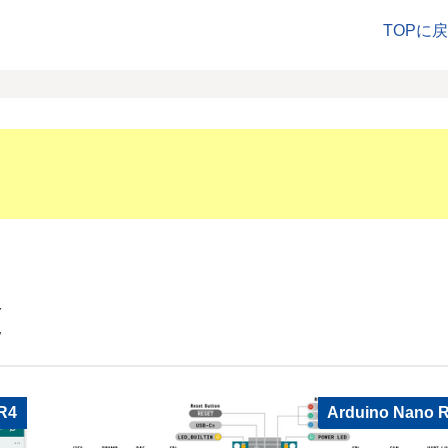
TOPに
覧
R4
Arduino Nano 