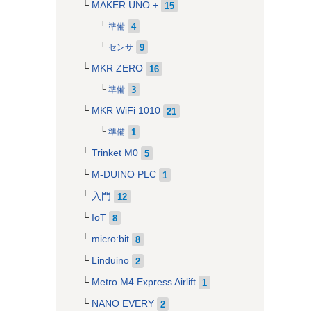
MAKER UNO +
15
4
準備
9
センサ
MKR ZERO
16
3
準備
MKR WiFi 1010
21
1
準備
Trinket M0
5
M-DUINO PLC
1
入門
12
IoT
8
micro:bit
8
Linduino
2
Metro M4 Express Airlift
1
NANO EVERY
2