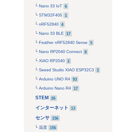
Nano 33 IoT
6
STM32F405
1
nRF52840
4
Nano 33 BLE
17
Feather nRF52840 Sense
5
Nano RP2040 Connect
8
XIAO RP2040
2
Seeed Studio XIAO ESP32C3
3
Arduino UNO R4
93
Arduino Nano R4
17
STEM
26
インターネット
13
センサ
156
温度
156