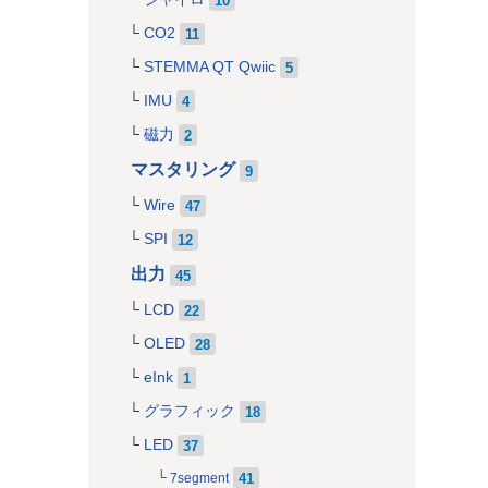
CO2
11
STEMMA QT Qwiic
5
IMU
4
磁力
2
マスタリング
9
Wire
47
SPI
12
出力
45
LCD
22
OLED
28
eInk
1
グラフィック
18
LED
37
41
7segment