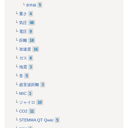
5
赤外線
重さ
4
気圧
48
電圧
9
距離
18
加速度
16
ガス
8
地震
3
音
5
超音波距離
3
MIC
1
ジャイロ
10
CO2
11
STEMMA QT Qwiic
5