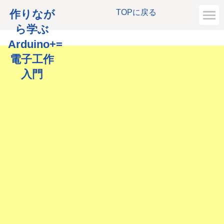
作りなが
TOPに戻る
ら学ぶ
Arduino+=
電子工作
入門