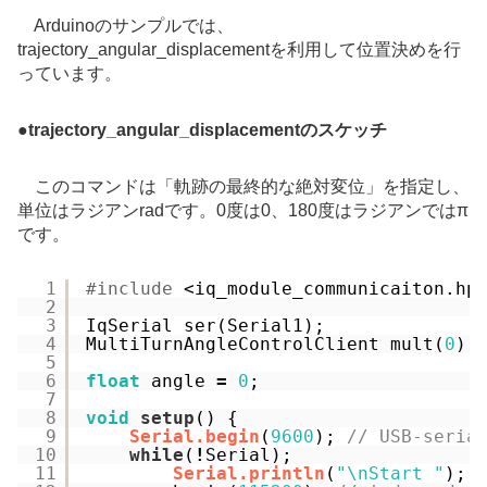
Arduinoのサンプルでは、
trajectory_angular_displacementを利用して位置決めを行
っています。
●
trajectory_angular_displacementのスケッチ
このコマンドは「軌跡の最終的な絶対変位」を指定し、
単位はラジアンradです。0度は0、180度はラジアンではπ
です。
1
#include
<iq_module_communicaiton.hp
2
3
IqSerial ser(Serial1);
4
MultiTurnAngleControlClient mult(
0
);
5
6
float
angle 
=
0
;
7
8
void
setup
() {
9
Serial.begin
(
9600
); 
// USB-seria
10
while
(
!
Serial);
11
Serial.println
(
"\nStart "
);