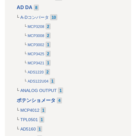
AD DA
8
A-Dコンバータ
10
2
MCP3208
2
MCP3008
1
MCP3002
2
MCP3425
1
MCP3421
2
ADS1220
1
ADS122U04
ANALOG OUTPUT
1
ポテンショメータ
4
MCP4012
1
TPL0501
1
AD5160
1