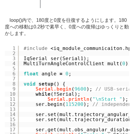
loop()内で、180度と0度を往復するようにします。180
度への移動は0.2秒で素早く、0度への復帰はゆっくりと動
かします。
1
#include
<iq_module_communicaiton.hp
2
3
IqSerial ser(Serial1);
4
MultiTurnAngleControlClient mult(
0
);
5
6
float
angle 
=
0
;
7
8
void
setup
() {
9
Serial.begin
(
9600
); 
// USB-seria
10
while
(
!
Serial);
11
Serial.println
(
"\nStart "
);
12
ser.begin(
115200
); 
// independen
13
14
ser.set(mult.trajectory_angular_
15
ser.set(mult.trajectory_duration
16
17
ser.get(mult.obs_angular_displac