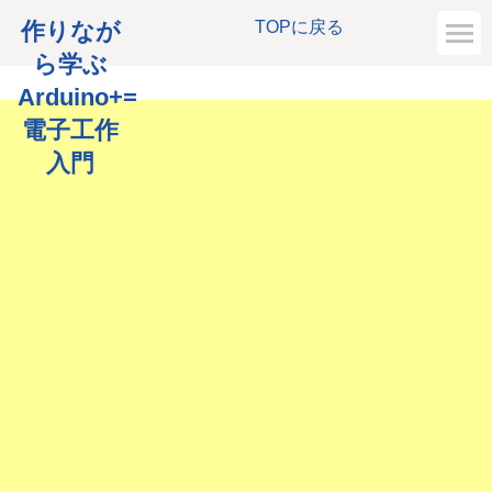
作りなが
TOPに戻る
ら学ぶ
Arduino+=
電子工作
入門