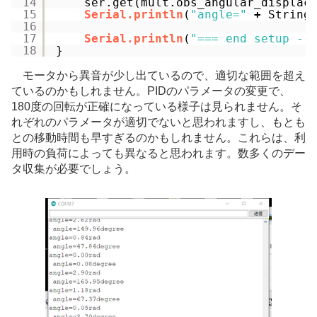
14
ser.get(mult.obs_angular_displac
15
Serial.println
(
"angle="
+
String
16
17
Serial.println
(
"=== end setup --
18
}
モータから異音が少し出ているので、適切な範囲を超え
ているのかもしれません。PIDのパラメータの変更で、
180度の回転が正確になっている様子は見られません。そ
れぞれのパラメータが適切でないと思われますし、もとも
との移動時間も早すぎるのかもしれません。これらは、利
用時の負荷によっても異なると思われます。数多くのデー
タ収集が必要でしょう。