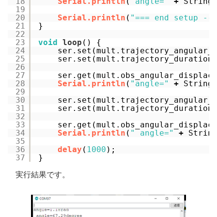
18
Serial.println
(
"angle="
+
String
19
20
Serial.println
(
"=== end setup --
21
}
22
23
void
loop
() {
24
ser.set(mult.trajectory_angular_
25
ser.set(mult.trajectory_duration
26
27
ser.get(mult.obs_angular_displac
28
Serial.println
(
"angle="
+
String
29
30
ser.set(mult.trajectory_angular_
31
ser.set(mult.trajectory_duration
32
33
ser.get(mult.obs_angular_displac
34
Serial.println
(
" angle="
+
Strin
35
36
delay
(
1000
);
37
}
実行結果です。