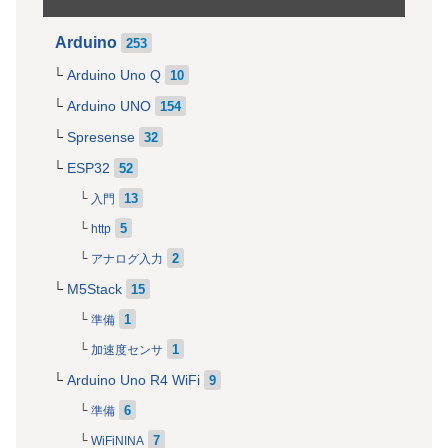
Arduino
253
Arduino Uno Q
10
Arduino UNO
154
Spresense
32
ESP32
52
13
入門
5
http
2
アナログ入力
M5Stack
15
1
準備
1
加速度センサ
Arduino Uno R4 WiFi
9
6
準備
7
WiFiNINA