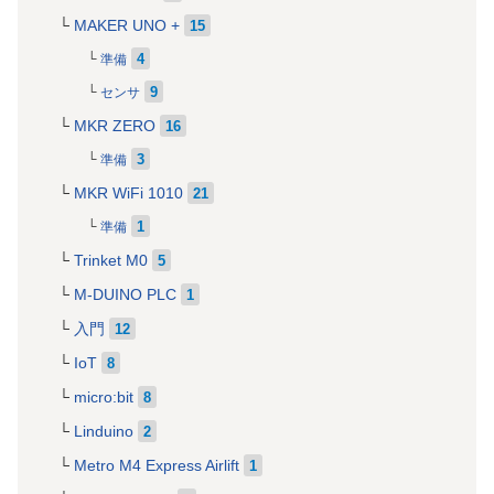
MAKER UNO +
15
4
準備
9
センサ
MKR ZERO
16
3
準備
MKR WiFi 1010
21
1
準備
Trinket M0
5
M-DUINO PLC
1
入門
12
IoT
8
micro:bit
8
Linduino
2
Metro M4 Express Airlift
1