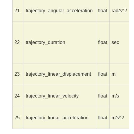
21
trajectory_angular_acceleration
float
rad/s^2
22
trajectory_duration
float
sec
23
trajectory_linear_displacement
float
m
24
trajectory_linear_velocity
float
m/s
25
trajectory_linear_acceleration
float
m/s^2