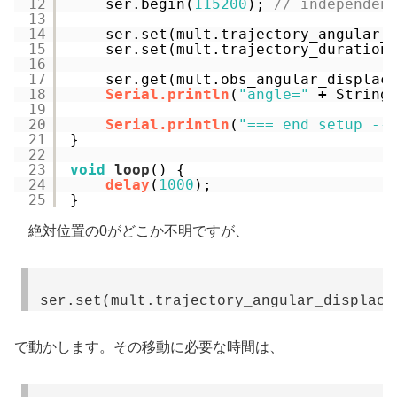
12
ser.begin(
115200
); 
// independen
13
14
ser.set(mult.trajectory_angular_
15
ser.set(mult.trajectory_duration
16
17
ser.get(mult.obs_angular_displac
18
Serial.println
(
"angle="
+
String
19
20
Serial.println
(
"=== end setup --
21
}
22
23
void
loop
() {
24
delay
(
1000
);
25
}
絶対位置の0がどこか不明ですが、
ser.set(mult.trajectory_angular_displace
で動かします。その移動に必要な時間は、