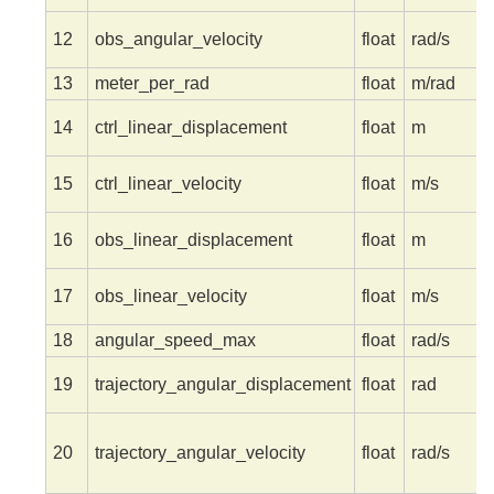
12
obs_angular_velocity
float
rad/s
13
meter_per_rad
float
m/rad
14
ctrl_linear_displacement
float
m
15
ctrl_linear_velocity
float
m/s
16
obs_linear_displacement
float
m
17
obs_linear_velocity
float
m/s
18
angular_speed_max
float
rad/s
19
trajectory_angular_displacement
float
rad
20
trajectory_angular_velocity
float
rad/s