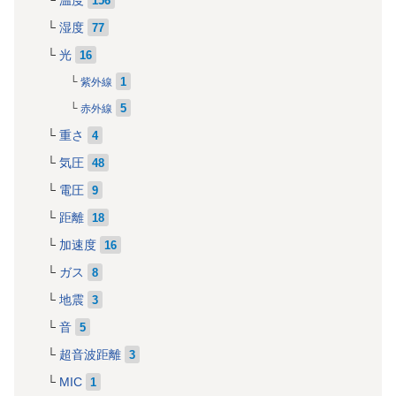
温度
156
湿度
77
光
16
1
紫外線
5
赤外線
重さ
4
気圧
48
電圧
9
距離
18
加速度
16
ガス
8
地震
3
音
5
超音波距離
3
MIC
1