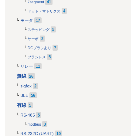
41
7segment
4
ドット・マトリクス
モータ
17
5
ステッピング
2
サーボ
7
DCブラシあり
5
ブラシレス
リレー
11
無線
26
sigfox
2
BLE
56
有線
5
RS-485
5
3
modbus
RS-232C (UART)
10