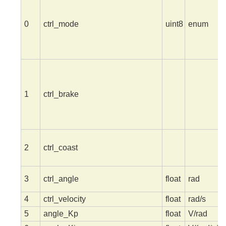
0
ctrl_mode
uint8
enum
1
ctrl_brake
2
ctrl_coast
3
ctrl_angle
float
rad
4
ctrl_velocity
float
rad/s
5
angle_Kp
float
V/rad