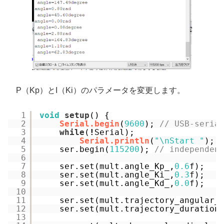
P（Kp）とI（Ki）のパラメータを変更します。
1
void
setup
() {
2
Serial.begin
(
9600
); 
// USB-seria
3
while
(
!
Serial);
4
Serial.println
(
"\nStart "
);
5
ser.begin(
115200
); 
// independen
6
7
ser.set(mult.angle_Kp_,
0.6
f);
8
ser.set(mult.angle_Ki_,
0.3
f);
9
ser.set(mult.angle_Kd_,
0.0
f);
10
11
ser.set(mult.trajectory_angular_
12
ser.set(mult.trajectory_duration
13