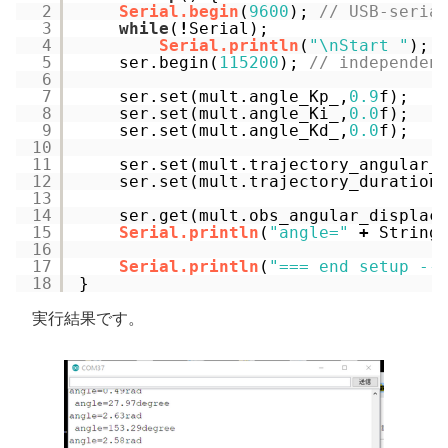
2
Serial.begin
(
9600
); 
// USB-seria
3
while
(
!
Serial);
4
Serial.println
(
"\nStart "
);
5
ser.begin(
115200
); 
// independen
6
7
ser.set(mult.angle_Kp_,
0.9
f);
8
ser.set(mult.angle_Ki_,
0.0
f);
9
ser.set(mult.angle_Kd_,
0.0
f);
10
11
ser.set(mult.trajectory_angular_
12
ser.set(mult.trajectory_duration
13
14
ser.get(mult.obs_angular_displac
15
Serial.println
(
"angle="
+
String
16
17
Serial.println
(
"=== end setup --
18
}
実行結果です。