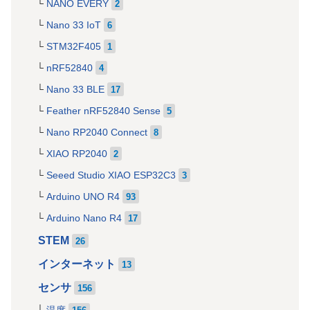
NANO EVERY
2
Nano 33 IoT
6
STM32F405
1
nRF52840
4
Nano 33 BLE
17
Feather nRF52840 Sense
5
Nano RP2040 Connect
8
XIAO RP2040
2
Seeed Studio XIAO ESP32C3
3
Arduino UNO R4
93
Arduino Nano R4
17
STEM
26
インターネット
13
センサ
156