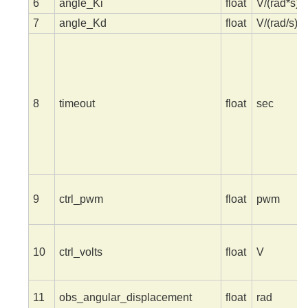
6
angle_Ki
float
V/(rad*s)
7
angle_Kd
float
V/(rad/s)
8
timeout
float
sec
9
ctrl_pwm
float
pwm
10
ctrl_volts
float
V
11
obs_angular_displacement
float
rad