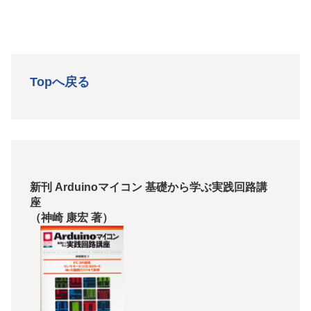
Topへ戻る
新刊 Arduinoマイコン 基礎から学ぶ実践回路講
座
（神崎 康宏 著）