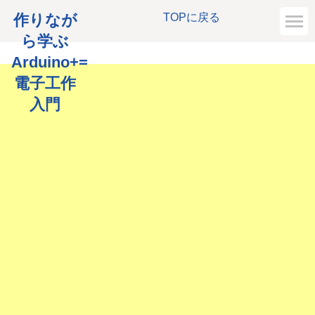
作りなが
TOPに戻る
ら学ぶ
Arduino+=
電子工作
入門