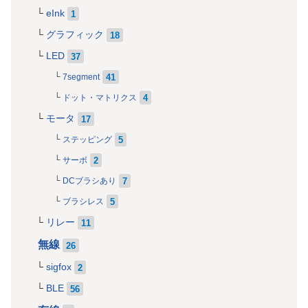
eInk
1
グラフィック
18
LED
37
41
7segment
4
ドット・マトリクス
モータ
17
5
ステッピング
2
サーボ
7
DCブラシあり
5
ブラシレス
リレー
11
無線
26
sigfox
2
BLE
56