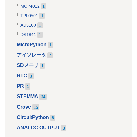
MCP4012
1
TPL0501
1
AD5160
1
DS1841
1
MicroPython
1
アイソレータ
7
SDメモリ
1
RTC
3
PR
1
STEMMA
24
Grove
15
CircuitPython
8
ANALOG OUTPUT
3