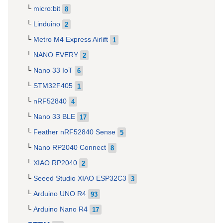
micro:bit
8
Linduino
2
Metro M4 Express Airlift
1
NANO EVERY
2
Nano 33 IoT
6
STM32F405
1
nRF52840
4
Nano 33 BLE
17
Feather nRF52840 Sense
5
Nano RP2040 Connect
8
XIAO RP2040
2
Seeed Studio XIAO ESP32C3
3
Arduino UNO R4
93
Arduino Nano R4
17