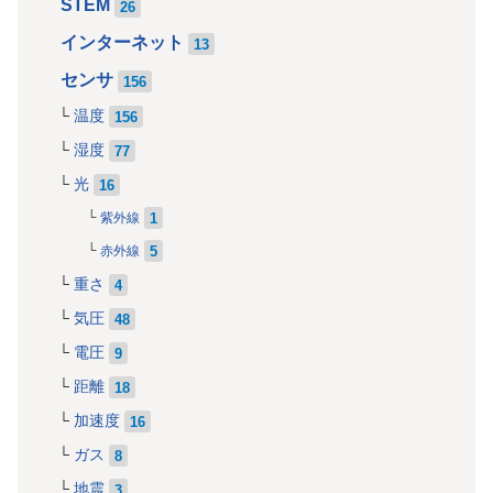
STEM
26
インターネット
13
センサ
156
温度
156
湿度
77
光
16
1
紫外線
5
赤外線
重さ
4
気圧
48
電圧
9
距離
18
加速度
16
ガス
8
地震
3