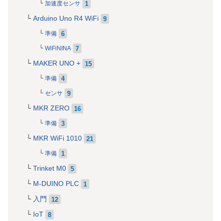
1
加速度センサ
Arduino Uno R4 WiFi
9
6
準備
7
WiFiNINA
MAKER UNO +
15
4
準備
9
センサ
MKR ZERO
16
3
準備
MKR WiFi 1010
21
1
準備
Trinket M0
5
M-DUINO PLC
1
入門
12
IoT
8