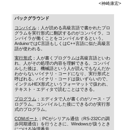
<神崎康宏>
バックグラウンド
コンパイル
；人が読める高級言語で書かれたプロ
グラムを実行形式に翻訳するのがコンパイラ。コ
ンパイラが働くことをコンパイルするという。
ArduinoではC言語もしくはC++言語に似た高級言
語が使われる。
実行形式
；人が書くプログラムは高級言語といわ
れ、人がその処理の内容を理解できる。コンパイ
ルした後は、機械語という人が読んでもなんだか
わからないバイナリ・コードになり、実行形式と
呼ばれる。バイナリ・コードは扱いずらいので、
インテルHEX形式というフォーマットで扱われ、
テキスト・エディタで読むことはできる。
プログラム
；エディタで人が書くのがソース・プ
ログラム。コンパイルした後にできるのが実行形
式のプログラム。
COMポート
；PCがシリアル通信（RS-232Cの調
歩同期通信）を行うときに、Windowsが扱うとき
につける論理番号。