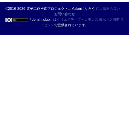
©2016-2026-電子工作推進プロジェクト…Makerになろう
個人情報の扱い
お問い合わせ
『
denshi.club
』は
クリエイティブ・コモンズ 表示 4.0 国際 ラ
イセンス
で提供されています。