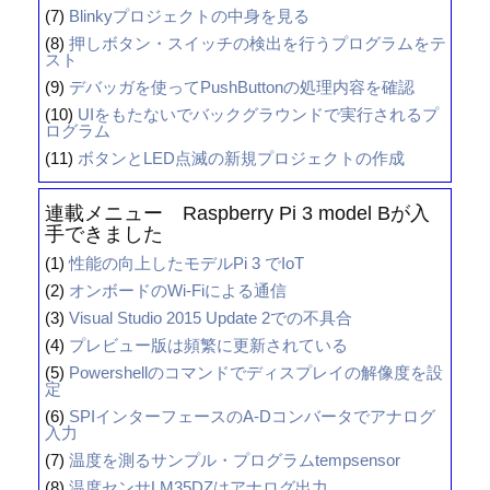
(7)
Blinkyプロジェクトの中身を見る
(8)
押しボタン・スイッチの検出を行うプログラムをテ
スト
(9)
デバッガを使ってPushButtonの処理内容を確認
(10)
UIをもたないでバックグラウンドで実行されるプ
ログラム
(11)
ボタンとLED点滅の新規プロジェクトの作成
連載メニュー Raspberry Pi 3 model Bが入
手できました
(1)
性能の向上したモデルPi 3 でIoT
(2)
オンボードのWi-Fiによる通信
(3)
Visual Studio 2015 Update 2での不具合
(4)
プレビュー版は頻繁に更新されている
(5)
Powershellのコマンドでディスプレイの解像度を設
定
(6)
SPIインターフェースのA-Dコンバータでアナログ
入力
(7)
温度を測るサンプル・プログラムtempsensor
(8)
温度センサLM35DZはアナログ出力