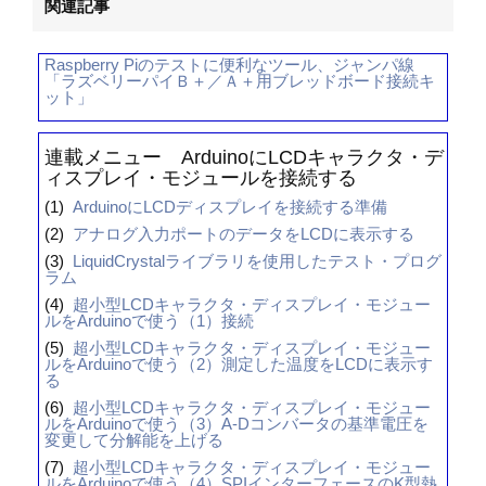
関連記事
Raspberry Piのテストに便利なツール、ジャンパ線
「ラズベリーパイＢ＋／Ａ＋用ブレッドボード接続キ
ット」
連載メニュー ArduinoにLCDキャラクタ・デ
ィスプレイ・モジュールを接続する
(1)
ArduinoにLCDディスプレイを接続する準備
(2)
アナログ入力ポートのデータをLCDに表示する
(3)
LiquidCrystalライブラリを使用したテスト・プログ
ラム
(4)
超小型LCDキャラクタ・ディスプレイ・モジュー
ルをArduinoで使う（1）接続
(5)
超小型LCDキャラクタ・ディスプレイ・モジュー
ルをArduinoで使う（2）測定した温度をLCDに表示す
る
(6)
超小型LCDキャラクタ・ディスプレイ・モジュー
ルをArduinoで使う（3）A-Dコンバータの基準電圧を
変更して分解能を上げる
(7)
超小型LCDキャラクタ・ディスプレイ・モジュー
ルをArduinoで使う（4）SPIインターフェースのK型熱