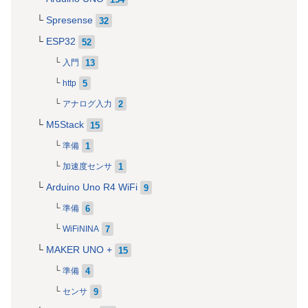
Spresense
32
ESP32
52
13
入門
5
http
2
アナログ入力
M5Stack
15
1
準備
1
加速度センサ
Arduino Uno R4 WiFi
9
6
準備
7
WiFiNINA
MAKER UNO +
15
4
準備
9
センサ