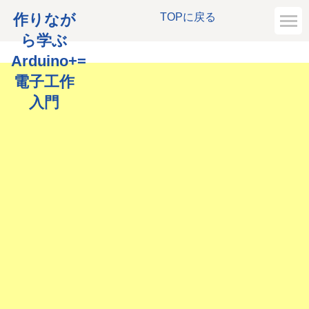
作りなが
TOPに戻る
ら学ぶ
Arduino+=
電子工作
入門