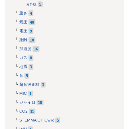
5
赤外線
重さ
4
気圧
48
電圧
9
距離
18
加速度
16
ガス
8
地震
3
音
5
超音波距離
3
MIC
1
ジャイロ
10
CO2
11
STEMMA QT Qwiic
5