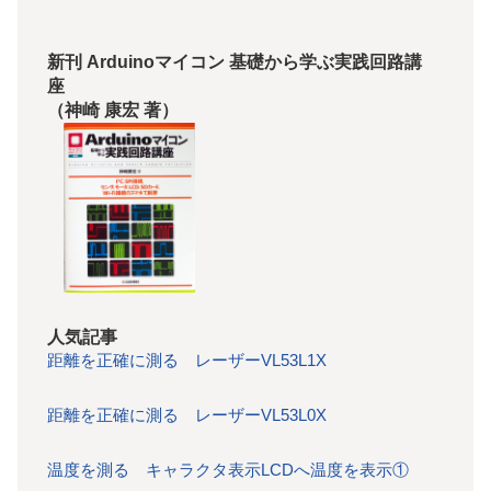
新刊 Arduinoマイコン 基礎から学ぶ実践回路講
座
（神崎 康宏 著）
人気記事
距離を正確に測る レーザーVL53L1X
距離を正確に測る レーザーVL53L0X
温度を測る キャラクタ表示LCDへ温度を表示①