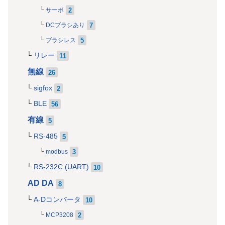
2
サーボ
7
DCブラシあり
5
ブラシレス
リレー
11
無線
26
sigfox
2
BLE
56
有線
5
RS-485
5
3
modbus
RS-232C (UART)
10
AD DA
8
A-Dコンバータ
10
2
MCP3208