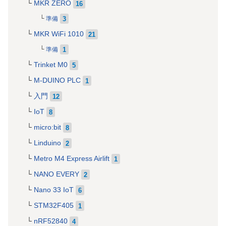
MKR ZERO
16
3
準備
MKR WiFi 1010
21
1
準備
Trinket M0
5
M-DUINO PLC
1
入門
12
IoT
8
micro:bit
8
Linduino
2
Metro M4 Express Airlift
1
NANO EVERY
2
Nano 33 IoT
6
STM32F405
1
nRF52840
4