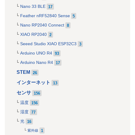
Nano 33 BLE
17
Feather nRF52840 Sense
5
Nano RP2040 Connect
8
XIAO RP2040
2
Seeed Studio XIAO ESP32C3
3
Arduino UNO R4
93
Arduino Nano R4
17
STEM
26
インターネット
13
センサ
156
温度
156
湿度
77
光
16
1
紫外線