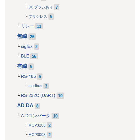
7
DCブラシあり
5
ブラシレス
リレー
11
無線
26
sigfox
2
BLE
56
有線
5
RS-485
5
3
modbus
RS-232C (UART)
10
AD DA
8
A-Dコンバータ
10
2
MCP3208
2
MCP3008