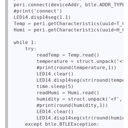
peri.connect(deviceAddr, btle.ADDR_TYPE_
#print('connect')
LED14.disp14seg(1.1)

Temp = peri.getCharacteristics(uuid=T_Ch
Humi = peri.getCharacteristics(uuid=H_Ch
while 1:

    try:

        readTemp = Temp.read()

        temperature = struct.unpack('<f'
        #print(round(temperature,1))

        LED14.clear()

        LED14.disp14seg(str(round(temper
        time.sleep(5)

        readHumi = Humi.read()

        humidity = struct.unpack('<f', r
        #print(round(humidity,1))

        LED14.clear()

        LED14.disp14seg(str(round(humidi
    except btle.BTLEException:
