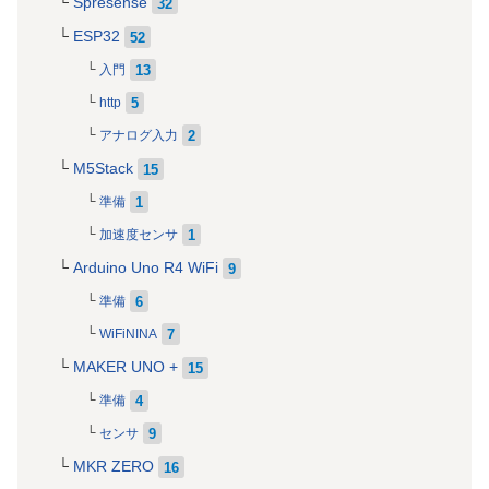
Spresense
32
ESP32
52
13
入門
5
http
2
アナログ入力
M5Stack
15
1
準備
1
加速度センサ
Arduino Uno R4 WiFi
9
6
準備
7
WiFiNINA
MAKER UNO +
15
4
準備
9
センサ
MKR ZERO
16