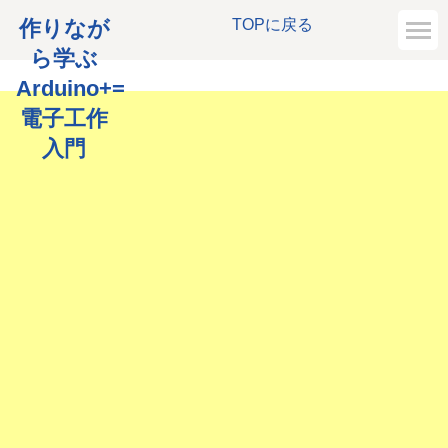
作りなが
TOPに戻る
ら学ぶ
Arduino+=
電子工作
入門