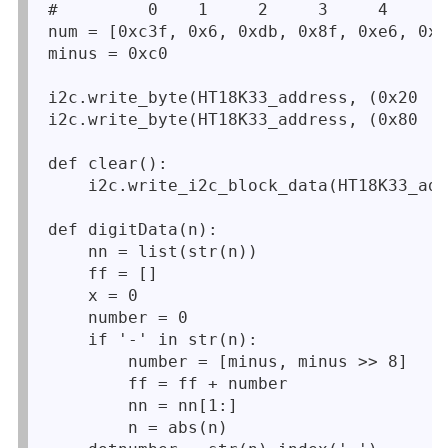
#         0    1     2     3     4      
num = [0xc3f, 0x6, 0xdb, 0x8f, 0xe6, 0x2
minus = 0xc0

i2c.write_byte(HT18K33_address, (0x20 | 
i2c.write_byte(HT18K33_address, (0x80 | 
def clear():

    i2c.write_i2c_block_data(HT18K33_add
def digitData(n):

    nn = list(str(n))

    ff = []

    x = 0

    number = 0

    if '-' in str(n):

        number = [minus, minus >> 8]

        ff = ff + number

        nn = nn[1:]

        n = abs(n)
