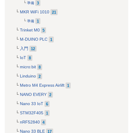
3
準備
MKR WiFi 1010
21
1
準備
Trinket M0
5
M-DUINO PLC
1
入門
12
IoT
8
micro:bit
8
Linduino
2
Metro M4 Express Airlift
1
NANO EVERY
2
Nano 33 IoT
6
STM32F405
1
nRF52840
4
Nano 33 BLE
17