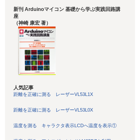
新刊 Arduinoマイコン 基礎から学ぶ実践回路講
座
（神崎 康宏 著）
人気記事
距離を正確に測る レーザーVL53L1X
距離を正確に測る レーザーVL53L0X
温度を測る キャラクタ表示LCDへ温度を表示①