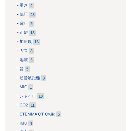
重さ
4
気圧
48
電圧
9
距離
18
加速度
16
ガス
8
地震
3
音
5
超音波距離
3
MIC
1
ジャイロ
10
CO2
11
STEMMA QT Qwiic
5
IMU
4