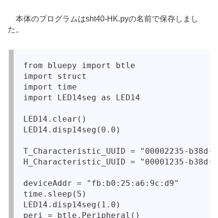
本体のプログラムはsht40-HK.pyの名前で保存しまし
た。
from bluepy import btle

import struct

import time

import LED14seg as LED14

LED14.clear()

LED14.disp14seg(0.0)

T_Characteristic_UUID = "00002235-b38d-4
H_Characteristic_UUID = "00001235-b38d-4
deviceAddr = "fb:b0:25:a6:9c:d9"

time.sleep(5)
LED14.disp14seg(1.0)

peri = btle.Peripheral()
