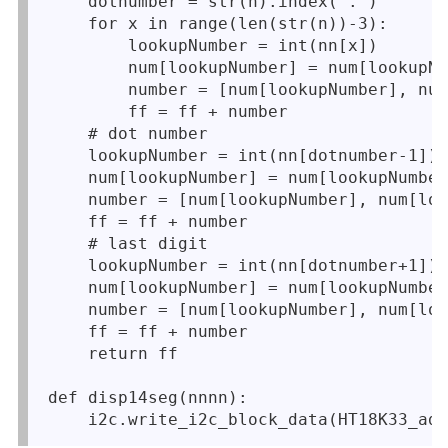
    dotnumber = str(n).index('.')

    for x in range(len(str(n))-3):

        lookupNumber = int(nn[x])

        num[lookupNumber] = num[lookupNu
        number = [num[lookupNumber], num
        ff = ff + number

    # dot number

    lookupNumber = int(nn[dotnumber-1])

    num[lookupNumber] = num[lookupNumber
    number = [num[lookupNumber], num[loo
    ff = ff + number

    # last digit

    lookupNumber = int(nn[dotnumber+1])

    num[lookupNumber] = num[lookupNumber
    number = [num[lookupNumber], num[loo
    ff = ff + number

    return ff

def disp14seg(nnnn):
